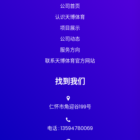
公司首页
认识天博体育
项目展示
公司动态
服务方向
联系天博体育官方网站
找到我们
仁怀市角迎谷199号
电话 : 13594780069