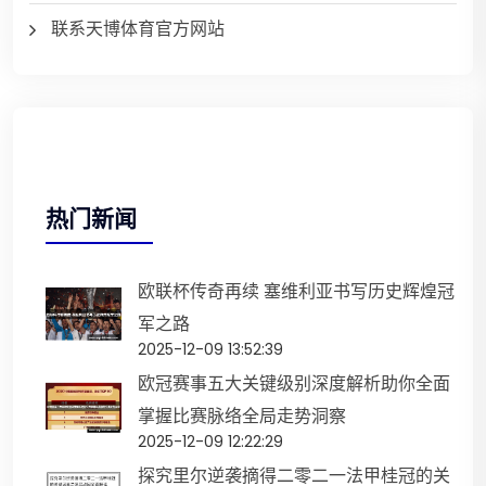
联系天博体育官方网站
热门新闻
欧联杯传奇再续 塞维利亚书写历史辉煌冠
军之路
2025-12-09 13:52:39
欧冠赛事五大关键级别深度解析助你全面
掌握比赛脉络全局走势洞察
2025-12-09 12:22:29
探究里尔逆袭摘得二零二一法甲桂冠的关