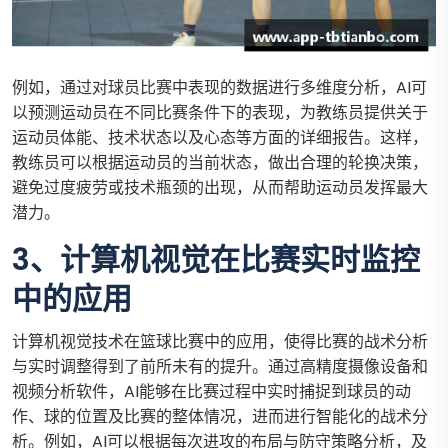
例如，通过对球员比赛中表现的数据进行多维度分析，AI可
以预测运动员在不同比赛条件下的表现，为教练员提供关于
运动员体能、技术状态以及心态等方面的详细报告。这样，
教练员可以根据运动员的当前状态，做出合理的轮换决策，
避免过度疲劳或技术瓶颈的出现，从而帮助运动员发挥最大
潜力。
3、计算机视觉在比赛实时监控
中的应用
计算机视觉技术在篮球比赛中的应用，使得比赛的战术分析
与实时调整得到了前所未有的提升。通过高精度摄像设备和
视频分析软件，AI能够在比赛过程中实时捕捉到球员的动
作、球的位置及比赛的整体情况，进而进行智能化的战术分
析。例如，AI可以根据每次进攻的布局与防守策略分析，及