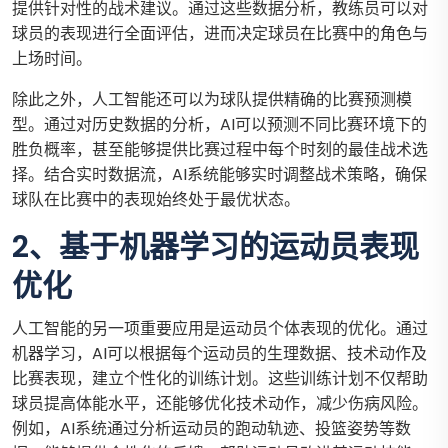
提供针对性的战术建议。通过这些数据分析，教练员可以对
球员的表现进行全面评估，进而决定球员在比赛中的角色与
上场时间。
除此之外，人工智能还可以为球队提供精确的比赛预测模
型。通过对历史数据的分析，AI可以预测不同比赛环境下的
胜负概率，甚至能够提供比赛过程中每个时刻的最佳战术选
择。结合实时数据流，AI系统能够实时调整战术策略，确保
球队在比赛中的表现始终处于最优状态。
2、基于机器学习的运动员表现
优化
人工智能的另一项重要应用是运动员个体表现的优化。通过
机器学习，AI可以根据每个运动员的生理数据、技术动作及
比赛表现，建立个性化的训练计划。这些训练计划不仅帮助
球员提高体能水平，还能够优化技术动作，减少伤病风险。
例如，AI系统通过分析运动员的跑动轨迹、投篮姿势等数