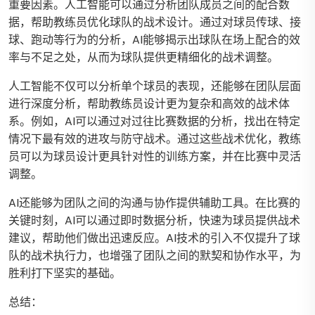
重要因素。人工智能可以通过分析团队成员之间的配合数
据，帮助教练员优化球队的战术设计。通过对球员传球、接
球、跑动等行为的分析，AI能够揭示出球队在场上配合的效
率与不足之处，从而为球队提供更精细化的战术调整。
人工智能不仅可以分析单个球员的表现，还能够在团队层面
进行深度分析，帮助教练员设计更为复杂和高效的战术体
系。例如，AI可以通过对过往比赛数据的分析，找出在特定
情况下最有效的进攻与防守战术。通过这些战术优化，教练
员可以为球员设计更具针对性的训练方案，并在比赛中灵活
调整。
AI还能够为团队之间的沟通与协作提供辅助工具。在比赛的
关键时刻，AI可以通过即时数据分析，快速为球员提供战术
建议，帮助他们做出迅速反应。AI技术的引入不仅提升了球
队的战术执行力，也增强了团队之间的默契和协作水平，为
胜利打下坚实的基础。
总结：