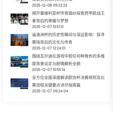
2025-12-08 09:22:23
揭开塞维利亚杯传奇面纱探索西甲欧战王
者背后的荣耀与梦想
2025-12-07 13:51:13
庙澳洲杯的历史性瞬间与深远影响：探寻
赛场背后的文化与传奇
2025-12-07 12:24:01
围绕瓦尔迪在游戏中担任何种角色的多维
度背景设定与剧情解析全貌
2025-12-07 10:55:14
全方位全面深度解读欧协杯决赛规则及比
赛流程关键要点详尽指南篇
2025-12-07 09:24:04