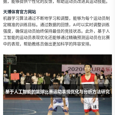
据，能够提供个性化的反馈，帮助运动员改进其运动技能。
天博体育官方网站
机器学习算法通过不断地学习和调整，能够为每个运动员制
定精准的训练目标。通过数据的回馈，AI可以实时调整训练
强度，确保运动员始终保持最佳的竞技状态。此外，基于人
工智能的运动员表现优化还能够通过精确预测运动员在比赛
中的表现，帮助教练员做出更加科学的阵容安排。