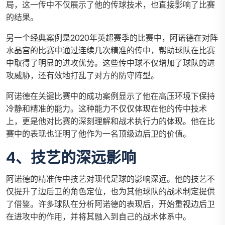
局，这一传中不仅展示了他的传球技术，也直接影响了比赛
的结果。
另一个经典案例是2020年英超赛季的比赛中，阿诺德在对阵
水晶宫的比赛中通过连续几次精准的传中，帮助球队在比赛
中取得了明显的进攻优势。这些传中球不仅增加了球队的进
攻威胁，还有效地打乱了对方的防守阵型。
阿诺德在关键比赛中的成功案例显示了他在高压环境下保持
冷静和精准的能力。这种能力不仅仅体现在他的传中技术
上，更是他对比赛的深刻理解和战术执行力的体现。他在比
赛中的表现也证明了他作为一名顶级边后卫的价值。
4、技艺的深远影响
阿诺德的精准传中技艺对现代足球的影响深远。他的技艺不
仅提升了边后卫的角色定位，也为其他球队的战术制定提供
了借鉴。许多球队在分析阿诺德的表现后，开始重视边后卫
在进攻中的作用，并将其融入到自己的战术体系中。