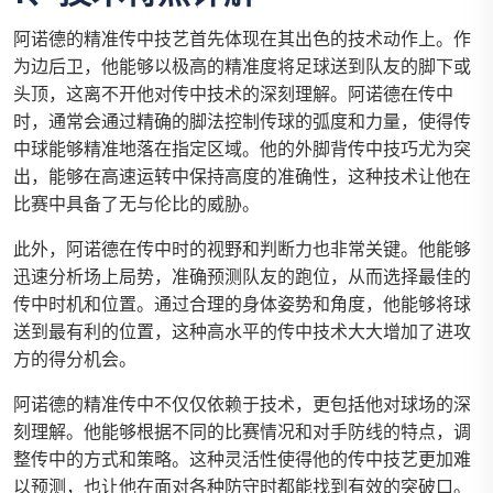
阿诺德的精准传中技艺首先体现在其出色的技术动作上。作
为边后卫，他能够以极高的精准度将足球送到队友的脚下或
头顶，这离不开他对传中技术的深刻理解。阿诺德在传中
时，通常会通过精确的脚法控制传球的弧度和力量，使得传
中球能够精准地落在指定区域。他的外脚背传中技巧尤为突
出，能够在高速运转中保持高度的准确性，这种技术让他在
比赛中具备了无与伦比的威胁。
此外，阿诺德在传中时的视野和判断力也非常关键。他能够
迅速分析场上局势，准确预测队友的跑位，从而选择最佳的
传中时机和位置。通过合理的身体姿势和角度，他能够将球
送到最有利的位置，这种高水平的传中技术大大增加了进攻
方的得分机会。
阿诺德的精准传中不仅仅依赖于技术，更包括他对球场的深
刻理解。他能够根据不同的比赛情况和对手防线的特点，调
整传中的方式和策略。这种灵活性使得他的传中技艺更加难
以预测，也让他在面对各种防守时都能找到有效的突破口。