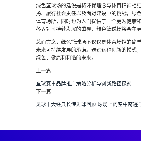
绿色篮球场的建设是将环保理念与体育精神相
扬、履行社会责任以及面对建设中的挑战，绿
体育场所，同时也为人们提供了一个更为健康
各界对可持续发展的重视，绿色篮球场将会在
总而言之，绿色篮球场不仅仅是体育场馆的简
未来可持续发展的承诺。通过这种创新的模式
绿色、健康和和谐的未来。
上一篇
篮球赛事品牌推广策略分析与创新路径探索
下一篇
足球十大经典长传进球回顾 球场上的空中奇迹