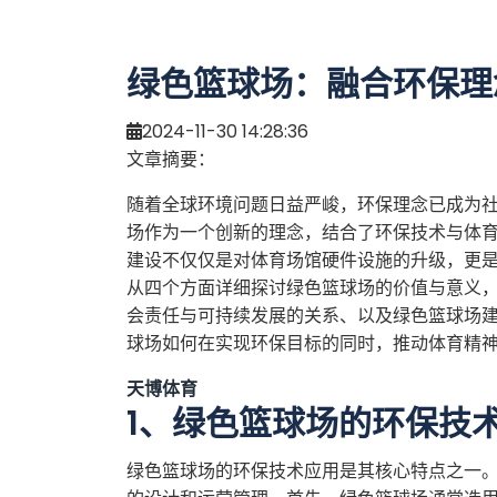
绿色篮球场：融合环保理
2024-11-30 14:28:36
文章摘要：
随着全球环境问题日益严峻，环保理念已成为
场作为一个创新的理念，结合了环保技术与体
建设不仅仅是对体育场馆硬件设施的升级，更
从四个方面详细探讨绿色篮球场的价值与意义
会责任与可持续发展的关系、以及绿色篮球场
球场如何在实现环保目标的同时，推动体育精
天博体育
1、绿色篮球场的环保技
绿色篮球场的环保技术应用是其核心特点之一