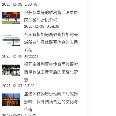
2025-12-08 12:26:48
巴萨与皇马的胜利背后深层原
因剖析与对比分析
2025-12-08 10:58:35
全面解析如何高效查找加的夫
城所参与具体联赛信息的实用
方法
2025-12-08 09:22:23
揭开塞维利亚杯传奇面纱探索
西甲欧战王者背后的荣耀与梦
想
2025-12-07 13:51:13
庙澳洲杯的历史性瞬间与深远
影响：探寻赛场背后的文化与
传奇
2025-12-07 12:24:01