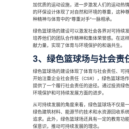
加优质的运动设施，进一步激发人们的运动热
的环保设计体现了对自然和环境的尊重，这种
种精神与体育中的“尊重对手”一脉相承。
绿色篮球场的建设可以激发社会各界对可持续
培养他们的团队合作精神和集体荣誉感。在这
献力量，实现了体育与环境保护的和谐共生。
3、绿色篮球场与社会责
绿色篮球场的建设体现了体育与社会责任、可
开始注重企业社会责任（CSR），绿色篮球场
提供了一个履行社会责任的途径。通过投资绿
环境保护和可持续发展方面的进步。
从可持续发展的角度来看，绿色篮球场不仅是
绿色建筑材料、能源节约技术和水资源回收系
追求。此外，绿色篮球场还具有一定的教育功
保意识，推动可持续发展的理念。