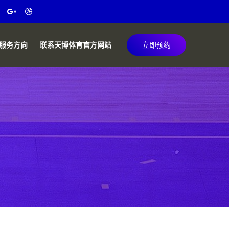
服务方向
联系天博体育官方网站
立即预约