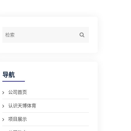
导航
公司首页
认识天博体育
项目展示