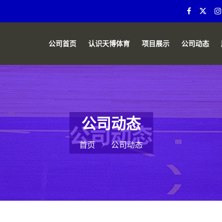
公司首页
认识天博体育
项目展示
公司动态
公司动态
首页
公司动态