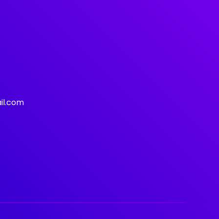
il.com