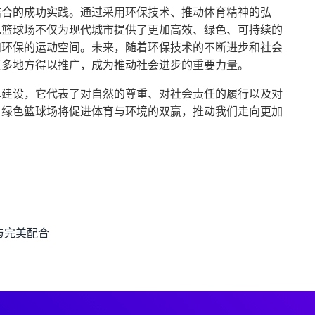
结合的成功实践。通过采用环保技术、推动体育精神的弘
色篮球场不仅为现代城市提供了更加高效、绿色、可持续的
和环保的运动空间。未来，随着环保技术的不断进步和社会
更多地方得以推广，成为推动社会进步的重要力量。
单建设，它代表了对自然的尊重、对社会责任的履行以及对
，绿色篮球场将促进体育与环境的双赢，推动我们走向更加
与完美配合