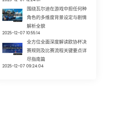
围绕瓦尔迪在游戏中担任何种
角色的多维度背景设定与剧情
解析全貌
2025-12-07 10:55:14
全方位全面深度解读欧协杯决
赛规则及比赛流程关键要点详
尽指南篇
2025-12-07 09:24:04