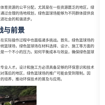
进体育资源的公平分配，尤其是在一些资源匮乏的地区，绿
。通过合理的场地规划，绿色篮球场能够为不同群体提供良
促进社会的和谐进步。
战与前景
但在实际操作过程中也面临诸多挑战。首先，绿色篮球场的
传统篮球场，绿色篮球场在材料选择、设计、施工等方面的
金是一个不小的压力。如何平衡成本与效益，确保绿色篮球
和专业人才。设计和施工方必须具备足够的环保意识和技术
相对落后的地区，绿色篮球场的推广可能会受到限制。因
才的培养，推动环保技术的普及与应用。