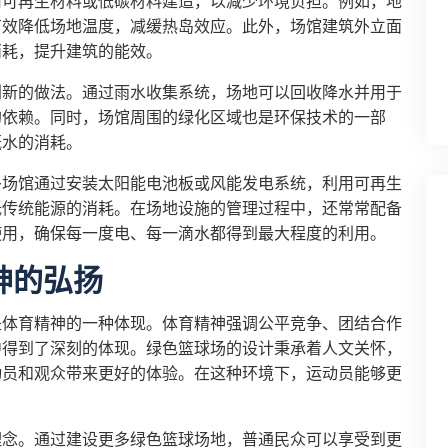
用可再生材料或低碳材料建造，以减少环境负担。例如，地
有效降低场地温度，减缓热岛效应。此外，场馆建筑外立面
消耗，提升建筑的能效。
创新的做法。通过雨水收集系统，场地可以回收降水并用于
的依赖。同时，场馆周围的绿化区域也是环保技术的一部
溉水的消耗。
多场馆通过安装太阳能电池板或风能发电系统，利用可再生
低传统能源的消耗。在场地设施的管理过程中，还常常配备
使用，确保每一度电、每一滴水都得到最大程度的利用。
神的弘扬
是体育精神的一种体现。体育精神强调公平竞争、团结合作
中得到了深刻的体现。绿色篮球场的设计秉承着人文关怀，
动员和观众带来更好的体验。在这种环境下，运动员能够更
理念。通过建设更多绿色篮球场地，普通民众可以享受到更