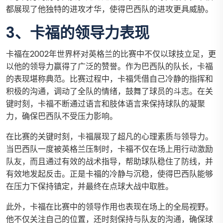
都展现了他独特的进攻才华，使得巴西队的进攻更具威胁。
3、卡福的领导力表现
卡福在2002年世界杯对英格兰的比赛中不仅以球技立足，更
以他的领导力赢得了广泛的赞誉。作为巴西队的队长，卡福
的表现堪称典范。比赛过程中，卡福凭借自己冷静的指挥和
积极的沟通，调动了全队的情绪，鼓舞了球员的斗志。在关
键时刻，卡福不断通过语言和肢体语言来保持球队的凝聚
力，确保巴西队不受压力影响。
在比赛的关键时刻，卡福展现了超凡的心理素质与领导力。
当巴西队一度被英格兰压制时，卡福不仅在场上用行动激励
队友，而且通过有效的战术指导，帮助球队稳住了防线，并
有效地发起反击。正是卡福的冷静与沉稳，使得巴西队能够
在压力下保持镇定，并最终在点球大战中取胜。
此外，卡福在比赛中的领导作用也表现在场上的全局视野。
他不仅关注自己的位置，还时刻保持与队友的沟通，确保球