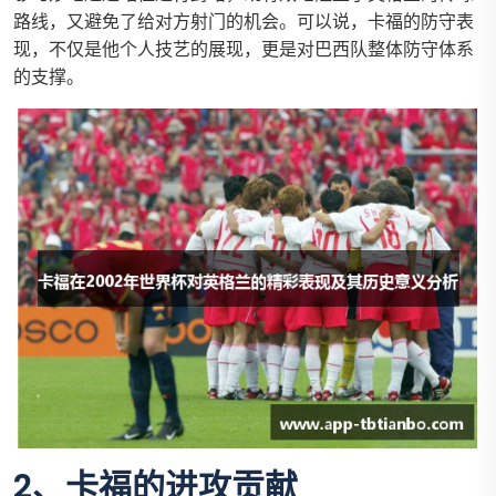
路线，又避免了给对方射门的机会。可以说，卡福的防守表
现，不仅是他个人技艺的展现，更是对巴西队整体防守体系
的支撑。
2、卡福的进攻贡献