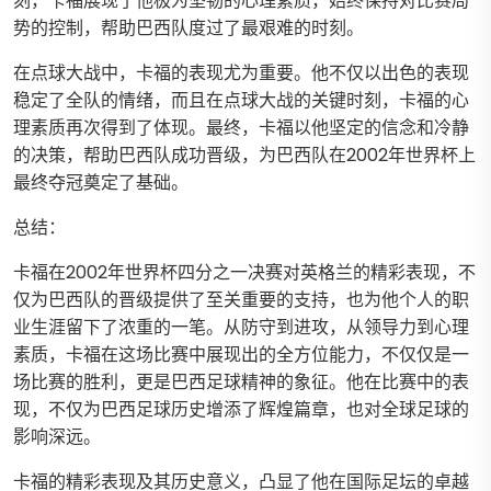
刻，卡福展现了他极为坚韧的心理素质，始终保持对比赛局
势的控制，帮助巴西队度过了最艰难的时刻。
在点球大战中，卡福的表现尤为重要。他不仅以出色的表现
稳定了全队的情绪，而且在点球大战的关键时刻，卡福的心
理素质再次得到了体现。最终，卡福以他坚定的信念和冷静
的决策，帮助巴西队成功晋级，为巴西队在2002年世界杯上
最终夺冠奠定了基础。
总结：
卡福在2002年世界杯四分之一决赛对英格兰的精彩表现，不
仅为巴西队的晋级提供了至关重要的支持，也为他个人的职
业生涯留下了浓重的一笔。从防守到进攻，从领导力到心理
素质，卡福在这场比赛中展现出的全方位能力，不仅仅是一
场比赛的胜利，更是巴西足球精神的象征。他在比赛中的表
现，不仅为巴西足球历史增添了辉煌篇章，也对全球足球的
影响深远。
卡福的精彩表现及其历史意义，凸显了他在国际足坛的卓越