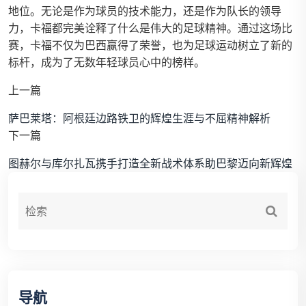
地位。无论是作为球员的技术能力，还是作为队长的领导
力，卡福都完美诠释了什么是伟大的足球精神。通过这场比
赛，卡福不仅为巴西赢得了荣誉，也为足球运动树立了新的
标杆，成为了无数年轻球员心中的榜样。
上一篇
萨巴莱塔：阿根廷边路铁卫的辉煌生涯与不屈精神解析
下一篇
图赫尔与库尔扎瓦携手打造全新战术体系助巴黎迈向新辉煌
导航