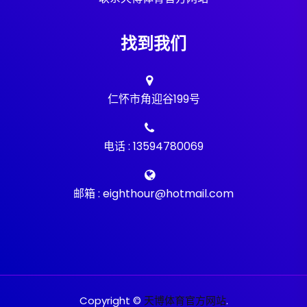
找到我们
仁怀市角迎谷199号
电话 : 13594780069
邮箱 : eighthour@hotmail.com
Copyright ©
天博体育官方网站
.