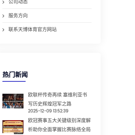
公司动态
服务方向
联系天博体育官方网站
热门新闻
欧联杯传奇再续 塞维利亚书
写历史辉煌冠军之路
2025-12-09 13:52:39
欧冠赛事五大关键级别深度解
析助你全面掌握比赛脉络全局