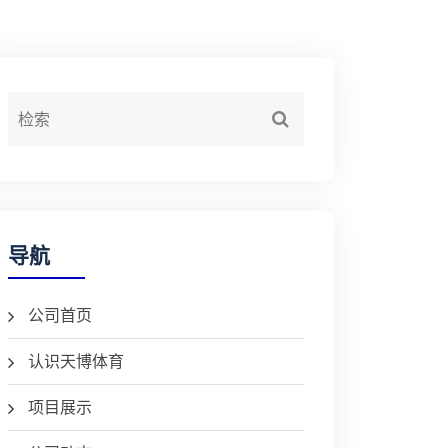
导航
公司首页
认识天博体育
项目展示