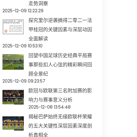
走势洞察
2025-12-09 12:22:29
探究里尔逆袭摘得二零二一法
甲桂冠的关键因素与深层动因
全面解读
2025-12-09 10:53:10
回望中国足球历史经典平局赛
事那些扣人心弦的精彩瞬间回
顾全景纪
2025-12-09 09:23:57
欧冠与欧联第三名附加赛的影
响力与赛事意义分析
2025-12-08 13:54:48
揭秘巴萨始终无缘欧联杯荣耀
的五大关键性深层因素深度剖
析真相全