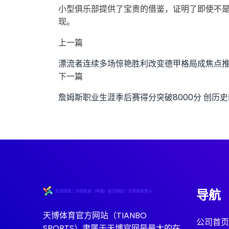
小型俱乐部提供了宝贵的借鉴，证明了即使不
现。
上一篇
漂流者连续多场惊艳胜利改变德甲格局成焦点
下一篇
詹姆斯职业生涯季后赛得分突破8000分 创历史
导航
天博体育官方网站（TIANBO
公司首页
SPORTS）隶属于天博官网是最大的在