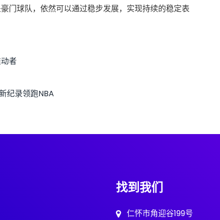
是豪门球队，依然可以通过稳步发展，实现持续的稳定表
推动者
新纪录领跑NBA
找到我们
仁怀市角迎谷199号