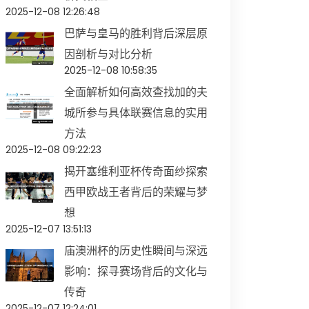
2025-12-08 12:26:48
巴萨与皇马的胜利背后深层原
因剖析与对比分析
2025-12-08 10:58:35
全面解析如何高效查找加的夫
城所参与具体联赛信息的实用
方法
2025-12-08 09:22:23
揭开塞维利亚杯传奇面纱探索
西甲欧战王者背后的荣耀与梦
想
2025-12-07 13:51:13
庙澳洲杯的历史性瞬间与深远
影响：探寻赛场背后的文化与
传奇
2025-12-07 12:24:01