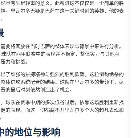
来说具有举足轻重的意义。此粒进球不仅仅是一个简单的胜
精神。里瓦尔多无疑是巴萨在这一关键时刻的英雄，他的表
象。
景
们需要将其放在当时巴萨的整体表现与背景中来进行分析。
季。球队在西甲联赛中的表现并不稳定，整体实力与其他强
的压力和挑战。
现出了顽强的拼搏精神与强烈的胜利欲望。这粒倒钩绝杀的
萨整体进攻系统配合的结果。球队在里瓦尔多的带领下，尽
比赛的最后时刻依然创造出了机会。
升。球队在赛季中期的多次低谷过后，依靠这场胜利重新找
稳健的表现。而这一切都离不开里瓦尔多个人的超凡表现和
。
中的地位与影响