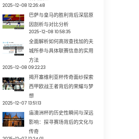
2025-12-08 12:26:48
巴萨与皇马的胜利背后深层原
因剖析与对比分析
2025-12-08 10:58:35
全面解析如何高效查找加的夫
城所参与具体联赛信息的实用
方法
2025-12-08 09:22:23
揭开塞维利亚杯传奇面纱探索
西甲欧战王者背后的荣耀与梦
想
2025-12-07 13:51:13
庙澳洲杯的历史性瞬间与深远
影响：探寻赛场背后的文化与
传奇
2025-12-07 12:24:01