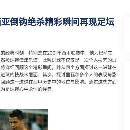
伦西亚倒钩绝杀精彩瞬间再现足坛
的经典时刻，特别是在2001年西甲联赛中，他为巴萨在
依然被球迷津津乐道。此粒进球不仅仅是一次个人技艺的展
文将详细回顾这个精彩瞬间，并从四个方面探讨这一进球在
粒进球的技战术层面，其次，探讨里瓦尔多个人的表现与影
后回顾这一进球在西甲历史中的地位与影响。通过这些方面
成为足球迷心中永恒的经典。