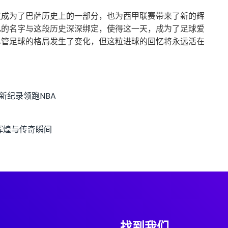
仅成为了巴萨历史上的一部分，也为西甲联赛带来了新的辉
己的名字与这段历史深深绑定，使得这一天，成为了足球爱
尽管足球的格局发生了变化，但这粒进球的回忆将永远活在
新纪录领跑NBA
辉煌与传奇瞬间
找到我们