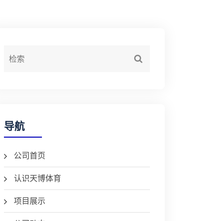
导航
公司首页
认识天博体育
项目展示