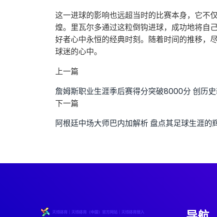
这一进球的影响也远超当时的比赛本身，它不
煌。里瓦尔多通过这粒倒钩进球，成功地将自
好者心中永恒的经典时刻。随着时间的推移，
球迷的心中。
上一篇
詹姆斯职业生涯季后赛得分突破8000分 创历史
下一篇
阿根廷中场大师巴内加解析 盘点其足球生涯的
导航