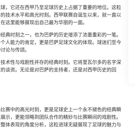
进球，它还在西甲乃至足球历史上占据了重要的地位。这粒
中的技术水平和高光时刻。西甲联赛自诞生以来，就一直以
员在这里能够展现出自己最为华丽的一面。
的经典时刻之一，也为巴萨的历史增添了浓墨重彩的一笔。
多个人能力的肯定，更是巴萨足球文化的体现。球迷们至今
的讨论与传颂。
个技术性与戏剧性并存的经典时刻。它将里瓦尔多的名字深
道的谈资。无论是对巴萨的支持者，还是对西甲历史的回
场比赛中的高光时刻，更是足球史上一个永不褪色的经典瞬
艺展示，更能领略到团队合作的精妙与比赛瞬间的戏剧性。
萨整体表现的角度分析，这粒进球无疑展现了足球的魅力与