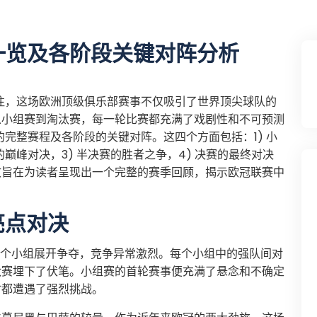
程一览及各阶段关键对阵分析
关注，这场欧洲顶级俱乐部赛事不仅吸引了世界顶尖球队的
从小组赛到淘汰赛，每一轮比赛都充满了戏剧性和不可预测
的完整赛程及各阶段的关键对阵。这四个方面包括：1) 小
巅峰对决，3) 半决赛的胜者之争，4) 决赛的最终对决
文旨在为读者呈现出一个完整的赛季回顾，揭示欧冠联赛中
亮点对决
为8个小组展开争夺，竞争异常激烈。每个小组中的强队间对
汰赛埋下了伏笔。小组赛的首轮赛事便充满了悬念和不确定
时都遭遇了强烈挑战。