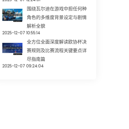
围绕瓦尔迪在游戏中担任何种
角色的多维度背景设定与剧情
解析全貌
2025-12-07 10:55:14
全方位全面深度解读欧协杯决
赛规则及比赛流程关键要点详
尽指南篇
2025-12-07 09:24:04