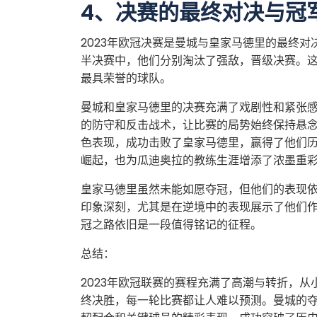
4、决赛的最终对决与冠
2023年欧冠决赛是曼城与皇家马德里的最终
半决赛中，他们分别淘汰了强敌，晋级决赛。
最具荣誉的球队。
曼城和皇家马德里的决赛充满了戏剧性和紧张
的防守和反击战术，让比赛的局势始终保持悬
色表现，成功击败了皇家马德里，赢得了他们
崛起，也为瓜迪奥拉的教练生涯增添了浓墨重
皇家马德里虽然未能如愿夺冠，但他们的表现
印象深刻，尤其是在逆境中的表现展示了他们
冠之路依旧是一段值得铭记的征程。
总结：
2023年欧冠联赛的赛程充满了高潮与转折，
终决胜，每一轮比赛都让人难以预测。曼城的