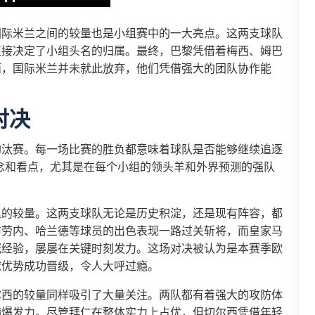
国际米兰之间的较量也是小组赛中的一大亮点。这两支球队
直接决定了小组头名的归属。最终，巴黎凭借着梅西、姆巴
而，国际米兰并未就此放弃，他们凭借强大的团队协作能
对决
淘汰赛。每一场比赛的胜负都意味着球队是否能够继续追逐
悬念和看点，尤其是在每个小组的领头羊和外界预测的强队
里的较量。这两支球队无论是历史积淀，还是现有阵容，都
布劳内、哈兰德等球员的出色表现一路过关斩将，而皇家马
冠经验，屡屡在关键时刻发力。这场对决被认为是本赛季欧
球优势成功晋级，令人大呼过瘾。
尔西的较量同样吸引了大量关注。两队都有着强大的攻防体
满爆发力。尽管拜仁在整体实力上占优，但切尔西凭借年轻