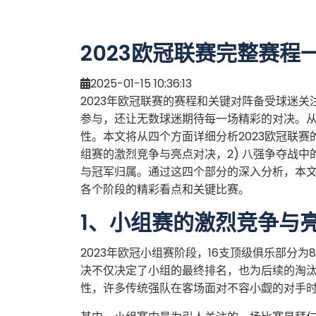
2023欧冠联赛完整赛
2025-01-15 10:36:13
2023年欧冠联赛的赛程和关键对阵备受球迷
参与，还让无数球迷期待每一场精彩的对决。
性。本文将从四个方面详细分析2023欧冠联赛
组赛的激烈竞争与亮点对决，2) 八强争夺战中的
与冠军归属。通过这四个部分的深入分析，本
各个阶段的精彩看点和关键比赛。
1、小组赛的激烈竞争与
2023年欧冠小组赛阶段，16支顶级俱乐部分
决不仅决定了小组的最终排名，也为后续的淘
性，许多传统强队在客场面对不容小觑的对手