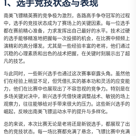
1、选手竞技状态与表现
南美飞镖精英赛的竞争极为激烈，各路高手争夺冠军的过程
中，选手的竞技状态成为了赛场上的关键因素。每一位选手
都在赛前精心准备，力求发挥出自己最好的水平。技术过硬
的选手能够精准地把握每一次投掷的机会，在比赛中频频上
演精彩的高分爆发。尤其是一些经验丰富的老将，他们通过
沉稳的心理素质和出色的战术把握，在关键时刻展示出了超
凡的技艺。
与此同时，一些新兴选手也通过这次赛事崭露头角。虽然他
们在经验上稍显不足，但凭借扎实的基本功和灵活的应变能
力，他们在比赛中也展现出了不容忽视的竞争力。特别是在
多场关键对决中，新兴选手凭借快速调整战术、敏锐的场上
观察力，往往能够给对手带来很大的压力。这些新兴选手的
崛起，反映出南美飞镖运动水平的提升与多样化。
总的来说，本次比赛无论是老将还是新锐选手，都展现了出
色的竞技状态。每一场比赛都充满了悬念，飞镖比赛中充满