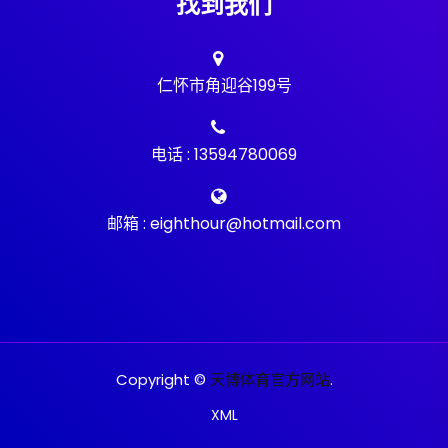
找到我们
仁怀市角迎谷199号
电话 : 13594780069
邮箱 : eighthour@hotmail.com
Copyright ©
天博体育官方网站
.
XML