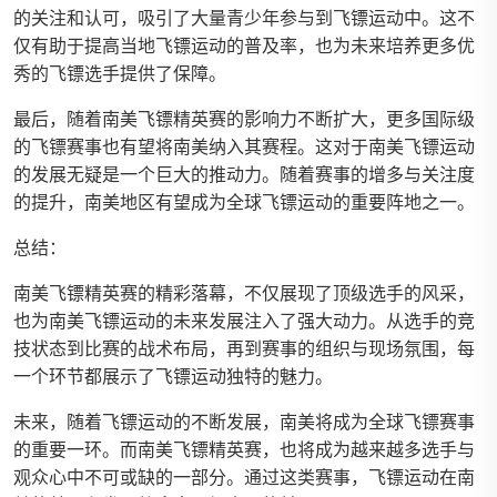
的关注和认可，吸引了大量青少年参与到飞镖运动中。这不
仅有助于提高当地飞镖运动的普及率，也为未来培养更多优
秀的飞镖选手提供了保障。
最后，随着南美飞镖精英赛的影响力不断扩大，更多国际级
的飞镖赛事也有望将南美纳入其赛程。这对于南美飞镖运动
的发展无疑是一个巨大的推动力。随着赛事的增多与关注度
的提升，南美地区有望成为全球飞镖运动的重要阵地之一。
总结：
南美飞镖精英赛的精彩落幕，不仅展现了顶级选手的风采，
也为南美飞镖运动的未来发展注入了强大动力。从选手的竞
技状态到比赛的战术布局，再到赛事的组织与现场氛围，每
一个环节都展示了飞镖运动独特的魅力。
未来，随着飞镖运动的不断发展，南美将成为全球飞镖赛事
的重要一环。而南美飞镖精英赛，也将成为越来越多选手与
观众心中不可或缺的一部分。通过这类赛事，飞镖运动在南