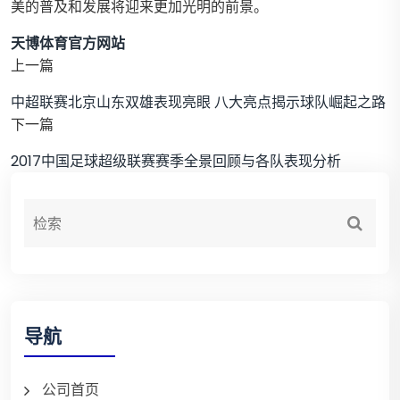
美的普及和发展将迎来更加光明的前景。
天博体育官方网站
上一篇
中超联赛北京山东双雄表现亮眼 八大亮点揭示球队崛起之路
下一篇
2017中国足球超级联赛赛季全景回顾与各队表现分析
导航
公司首页