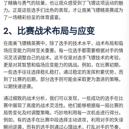
了精确与勇气的较量，也让观众感受到了飞镖这项运动的魅
力。正是这些选手们出色的表现，才让南美飞镖精英赛成为
了一场精彩纷呈的体育盛宴。
2、比赛战术布局与应变
在南美飞镖精英赛中，除了选手的技术水平，战术布局和临
场应变能力同样至关重要。每一位选手都需要根据对手的情
况灵活调整自己的战术。这不仅是对选手飞镖技术的考验，
更是对其智慧和临场应变能力的挑战。例如，在比赛初期，
一些选手往往选择稳扎稳打，通过稳定的发挥积累优势，而
到了比赛的后期，部分选手则可能会采取更为激进的策略，
以期快速逆袭。
通过细致的战术分析，我们可以发现，一些成功的选手在比
赛中展现了高度的战术灵活性。他们能够根据每一局比赛的
局势变化及时调整策略，巧妙地利用每一次机会进行得分。
例如，有的选手在比赛中段选择主动进攻，利用对手的失误
瞬间逆袭，而有的选手则通过心理战术，打乱对手的节奏，