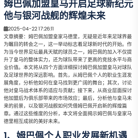
姆巴佩加盟皇马开启足球新纪元
他与银河战舰的辉煌未来
2025-04-22 17:26:11
文章摘要：姆巴佩加盟皇家马德里，无疑是近年来足球界最
为瞩目的转会之一，这一举动标志着足球新时代的开始。作
为当今世界足坛最具天赋的球员之一，姆巴佩的加入不仅提
升了皇马的整体实力，还为球队带来了更高的竞技水平与商
业价值。本文将从四个方面详细探讨姆巴佩加盟皇马对球队
及足球世界的深远影响。首先，从姆巴佩个人的职业生涯发
展角度，分析他如何在皇马找到更广阔的舞台；其次，讨论
他对皇马战术体系的适应与贡献；接下来，从商业层面探讨
他加盟后为俱乐部带来的市场效应；最后，分析他与皇马未
来的前景，以及银河战舰如何凭借姆巴佩开启新的辉煌篇
章。通过这些维度的分析，本文将全面揭示姆巴佩与皇家马
德里相互成就的美好未来。
1、姆巴佩个人职业发展新机遇