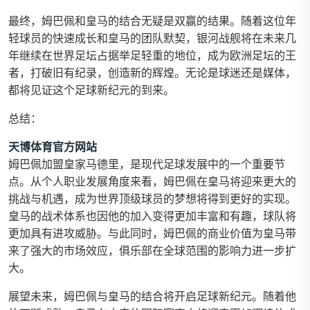
最终，姆巴佩和皇马的结合无疑是双赢的结果。随着这位年
轻球员的快速成长和皇马的团队默契，银河战舰将在未来几
年继续在世界足坛占据举足轻重的地位，成为欧洲足坛的王
者，打破旧有纪录，创造新的辉煌。无论是球迷还是媒体，
都将见证这个足球新纪元的到来。
总结：
天博体育官方网站
姆巴佩加盟皇家马德里，是现代足球发展中的一个重要节
点。从个人职业发展角度来看，姆巴佩在皇马将迎来更大的
挑战与机遇，成为世界顶级球员的梦想将得到更好的实现。
皇马的战术体系也因他的加入变得更加丰富和有趣，球队将
更加具有进攻威胁。与此同时，姆巴佩的商业价值为皇马带
来了强大的市场效应，俱乐部在全球范围的影响力进一步扩
大。
展望未来，姆巴佩与皇马的结合将开启足球新纪元。随着他