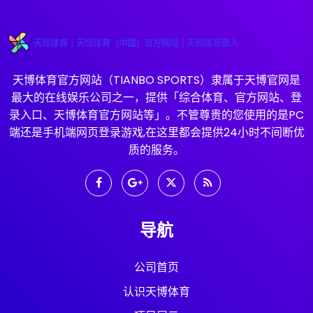
天博体育官方网站（TIANBO SPORTS）隶属于天博官网是
最大的在线娱乐公司之一，提供「综合体育、官方网站、登
录入口、天博体育官方网站等」。不管尊贵的您使用的是PC
端还是手机端网页登录游戏,在这里都会提供24小时不间断优
质的服务。
导航
公司首页
认识天博体育