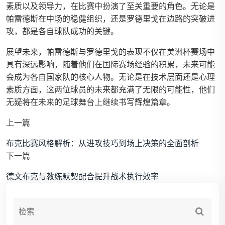
素质以及领导力，在比赛中扮演了至关重要的角色。无论是
帕雷德斯在中场的稳健组织，还是罗德里戈在边路的突破进
攻，都是各自球队成功的关键。
展望未来，帕雷德斯与罗德里戈的表现不仅在美洲杯赛场中
具有深远影响，随着他们在国际赛场经验的积累，未来可能
会成为各自国家队的核心人物。无论是在技术层面还是心理
素质方面，这两位球员的未来都充满了无限的可能性，他们
无疑将在未来的足球舞台上继续书写辉煌篇章。
上一篇
布克比赛风格解析：从进攻技巧到场上决策的全面剖析
下一篇
德文布克与教练默契配合提升战术执行效率