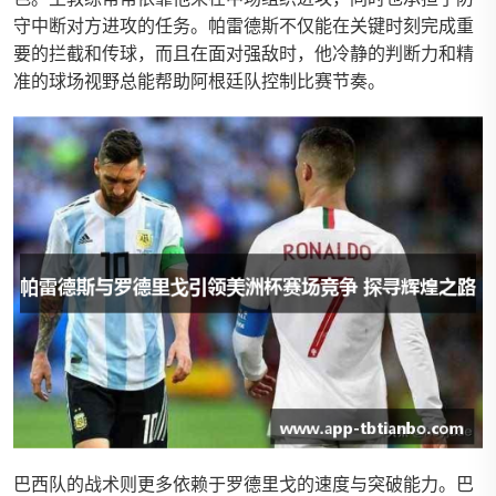
守中断对方进攻的任务。帕雷德斯不仅能在关键时刻完成重
要的拦截和传球，而且在面对强敌时，他冷静的判断力和精
准的球场视野总能帮助阿根廷队控制比赛节奏。
巴西队的战术则更多依赖于罗德里戈的速度与突破能力。巴