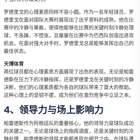
罗德里戈的心理素质同样不容小觑。作为一名年轻球员，罗
德里戈在面对国际大赛时展现出了出乎意料的成熟。他在比
赛中的冷静与果敢，使得他能够在比赛的关键时刻冷静处理
球，不急躁、不慌张，且屡屡在比赛中为巴西队创造出进攻
机会。在面对强大对手时，罗德里戈总是能够发挥出自己的
最佳状态。
天博体育
两位球员都在心理素质方面展现了出色的表现。无论是帕雷
德斯在压力下的冷静指挥，还是罗德里戈在关键时刻的冷静
决断，他们的心理素质都为各自的球队带来了莫大的帮助。
这种心理上的坚韧不拔，成为他们在激烈竞争中立足之本。
4、领导力与场上影响力
帕雷德斯作为阿根廷队的重要核心，他的领导力是球队成功
的关键之一。无论是球场上的指挥调度，还是关键时刻的冷
静处理，帕雷德斯的领导才能都表现在细节之中。在球队遭