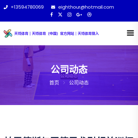
+13594780069
eighthour@hotmail.com
公司动态
首页
公司动态