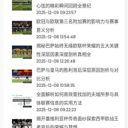
心弦的精彩瞬间回顾全景纪
2025-12-09 09:23:57
欧冠与欧联第三名附加赛的影响力与赛事
意义分析
2025-12-08 13:54:48
揭秘巴萨始终无缘欧联杯荣耀的五大关键
性深层因素深度剖析真相全
2025-12-08 12:26:48
巴萨与皇马的胜利背后深层原因剖析与对
比分析
2025-12-08 10:58:35
全面解析如何高效查找加的夫城所参与具
体联赛信息的实用方法
2025-12-08 09:22:23
揭开塞维利亚杯传奇面纱探索西甲欧战王
者背后的荣耀与梦想