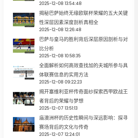
2025-12-08 13:54:48
揭秘巴萨始终无缘欧联杯荣耀的五大关键
性深层因素深度剖析真相全
2025-12-08 12:26:48
巴萨与皇马的胜利背后深层原因剖析与对
比分析
2025-12-08 10:58:35
全面解析如何高效查找加的夫城所参与具
体联赛信息的实用方法
2025-12-08 09:22:23
揭开塞维利亚杯传奇面纱探索西甲欧战王
者背后的荣耀与梦想
2025-12-07 13:51:13
庙澳洲杯的历史性瞬间与深远影响：探寻
赛场背后的文化与传奇
2025-12-07 12:24:01