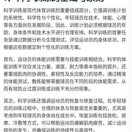
科学训练是现代体育训练的重要组成部分，它强调训练计划
的系统性、科学性与个性化。年轻球员在技术、体能、心理
等各方面尚在发展阶段，因此，训练计划必须根据球员的年
龄、身体条件和技术水平进行合理安排。科学训练的首要任
务是通过数据分析与生理测试，评估运动员的身体状况，并
根据这些数据定制个性化的训练方案。
首先，运动员的体能训练需要与技能训练相结合。科学的体
能训练不仅仅关注力量、速度、耐力等基本指标的提升，还
要重视肌肉的协调性、柔韧性及反应能力的培养。通过精准
的体能测试，教练能够掌握球员在不同阶段的体能需求，从
而有效防止过度训练或训练不充分的现象。
其次，科学训练还强调运动员的恢复与修复过程。在年轻球
员的训练过程中，合理的休息与恢复是至关重要的，尤其是
考虑到年轻球员的身体尚在成长中。恢复训练包括放松、按
摩、冷敷等方式，可以帮助运动员缓解肌肉疲劳，减少运动
损伤的发生，并确保训练的持续性与高效性。