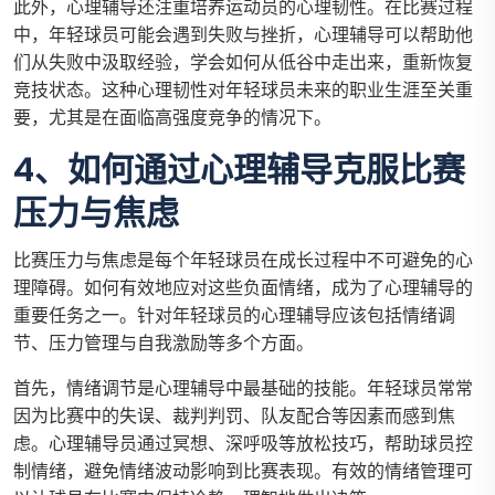
此外，心理辅导还注重培养运动员的心理韧性。在比赛过程
中，年轻球员可能会遇到失败与挫折，心理辅导可以帮助他
们从失败中汲取经验，学会如何从低谷中走出来，重新恢复
竞技状态。这种心理韧性对年轻球员未来的职业生涯至关重
要，尤其是在面临高强度竞争的情况下。
4、如何通过心理辅导克服比赛
压力与焦虑
比赛压力与焦虑是每个年轻球员在成长过程中不可避免的心
理障碍。如何有效地应对这些负面情绪，成为了心理辅导的
重要任务之一。针对年轻球员的心理辅导应该包括情绪调
节、压力管理与自我激励等多个方面。
首先，情绪调节是心理辅导中最基础的技能。年轻球员常常
因为比赛中的失误、裁判判罚、队友配合等因素而感到焦
虑。心理辅导员通过冥想、深呼吸等放松技巧，帮助球员控
制情绪，避免情绪波动影响到比赛表现。有效的情绪管理可