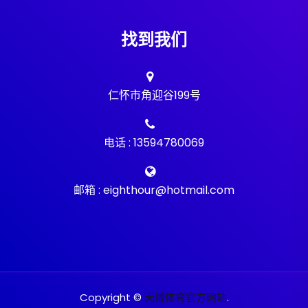
找到我们
仁怀市角迎谷199号
电话 : 13594780069
邮箱 : eighthour@hotmail.com
Copyright ©
天博体育官方网站
.