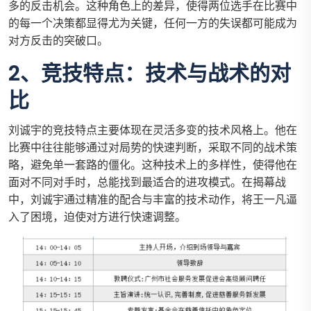
多的反击机会。这种角色上的差异，使得两位选手在比赛中
的每一个决策都显得尤为关键，任何一方的失误都可能成为
对方反击的突破口。
2、竞技特点：技术与战术的对
比
刘诚宇的竞技特点主要体现在灵活多变的技术风格上。他在
比赛中往往能够通过对局势的快速判断，采取不同的战术策
略，避免单一套路的僵化。这种技术上的多样性，使得他在
面对不同对手时，总能找到最适合的进攻模式。在揭幕战
中，刘诚宇通过精准的配合与丰富的技术动作，将王一凡逼
入了困境，迫使对方进行快速调整。