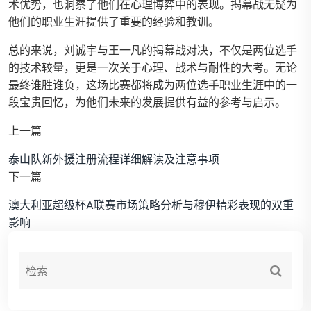
术优势，也洞察了他们在心理博弈中的表现。揭幕战无疑为
他们的职业生涯提供了重要的经验和教训。
总的来说，刘诚宇与王一凡的揭幕战对决，不仅是两位选手
的技术较量，更是一次关于心理、战术与耐性的大考。无论
最终谁胜谁负，这场比赛都将成为两位选手职业生涯中的一
段宝贵回忆，为他们未来的发展提供有益的参考与启示。
上一篇
泰山队新外援注册流程详细解读及注意事项
下一篇
澳大利亚超级杯A联赛市场策略分析与穆伊精彩表现的双重
影响