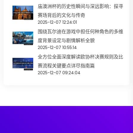
庙澳洲杯的历史性瞬间与深远影响：探寻
赛场背后的文化与传奇
2025-12-07 12:24:01
围绕瓦尔迪在游戏中担任何种角色的多维
度背景设定与剧情解析全貌
2025-12-07 10:55:14
全方位全面深度解读欧协杯决赛规则及比
赛流程关键要点详尽指南篇
2025-12-07 09:24:04