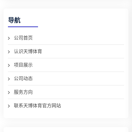
导航
公司首页
认识天博体育
项目展示
公司动态
服务方向
联系天博体育官方网站