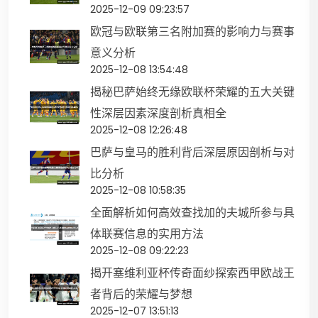
2025-12-09 09:23:57
欧冠与欧联第三名附加赛的影响力与赛事
意义分析
2025-12-08 13:54:48
揭秘巴萨始终无缘欧联杯荣耀的五大关键
性深层因素深度剖析真相全
2025-12-08 12:26:48
巴萨与皇马的胜利背后深层原因剖析与对
比分析
2025-12-08 10:58:35
全面解析如何高效查找加的夫城所参与具
体联赛信息的实用方法
2025-12-08 09:22:23
揭开塞维利亚杯传奇面纱探索西甲欧战王
者背后的荣耀与梦想
2025-12-07 13:51:13