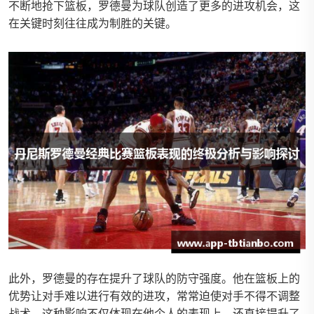
不断地抢下篮板，罗德曼为球队创造了更多的进攻机会，这
在关键时刻往往成为制胜的关键。
此外，罗德曼的存在提升了球队的防守强度。他在篮板上的
优势让对手难以进行有效的进攻，常常迫使对手不得不调整
战术。这种影响不仅体现在他个人的表现上，还直接提升了