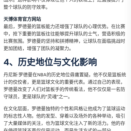
整个球队的防守效率。
天博体育官方网站
最后，罗德曼的篮板能力还增强了球队的心理优势。在比赛
中，抢下重要的篮板往往能够提升球队的士气，营造积极的
比赛氛围。罗德曼的坚持和拼搏精神，让球队在面临挑战时
更加团结，增强了团队的凝聚力。
4、历史地位与文化影响
丹尼斯·罗德曼在NBA的历史地位毋庸置疑。他不仅是篮板统
计的佼佼者，更是篮球文化的重要代表。通过自己的表现，
罗德曼改变了人们对篮板手的传统看法，他不仅仅是一名防
守球员，更是球队的“灵魂”之一。
在文化层面，罗德曼独特的个性和风格让他成为了篮球运动
的标志性人物。他的发型、穿着以及场外的各种举动，吸引
了大量媒体的关注，也为篮球文化注入了新的活力。他的存
在使得篮球不再仅仅是运动，而是生活方式的一部分。