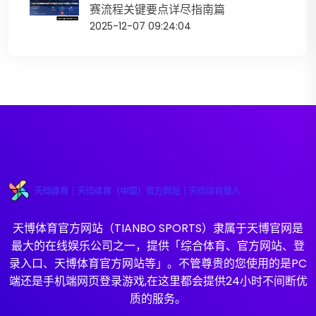
赛流程关键要点详尽指南篇
2025-12-07 09:24:04
天博体育官方网站（TIANBO SPORTS）隶属于天博官网是
最大的在线娱乐公司之一，提供「综合体育、官方网站、登
录入口、天博体育官方网站等」。不管尊贵的您使用的是PC
端还是手机端网页登录游戏,在这里都会提供24小时不间断优
质的服务。