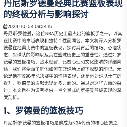
丹尼斯罗德曼经典比赛篮板表现
的终极分析与影响探讨
2024-10-04 09:34:15
丹尼斯·罗德曼，这位NBA历史上最杰出的篮板手之一，以其
在比赛中的卓越表现和独特个性而闻名。本文将深入分析罗
德曼在经典比赛中的篮板表现，探讨其背后的技巧、心理状
态、对球队的影响以及其在篮球历史上的重要性。通过对罗
德曼的篮板技巧、战术理解、比赛心理和文化影响的详细阐
述，我们将全面了解他如何在篮球场上留下深刻的印记。无
论是他在1998年总决赛中的惊艳表现，还是他对球队士气的
提升，罗德曼的贡献无疑是多方面的。通过对这些方面的探
讨，本文旨在为读者提供一幅全景式的罗德曼篮板表现的深
度剖析。
1、罗德曼的篮板技巧
丹尼斯·罗德曼的篮板技巧是他成为NBA传奇的核心因素之