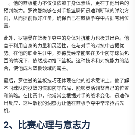
一。他的篮板能力不仅仅依赖于身体素质，更在于他出色的
预判能力。罗德曼能够在对手投篮瞬间迅速判断球的弹跳方
向，从而提前做好准备，确保自己在篮板争夺中占据有利位
置。
此外，罗德曼在篮板争夺中的身体对抗能力也极其出色。他
善于利用自身的力量和灵活性，在与对手的对抗中占据优
势。在他的职业生涯中，罗德曼经常能够在多个防守球员包
围的情况下，依然成功抢下篮板。这种技术和对抗能力的结
合，使他成为篮板领域的霸主。
最后，罗德曼的篮板技巧还体现在他的战术意识上。他了解
不同球队的投篮习惯和防守布局，能够灵活调整自己的位置
和策略。在比赛中，他常常会根据对手的战术变化，迅速作
出反应，这种敏锐的洞察力让他在篮板争夺中常常抢占先
机。
2、比赛心理与意志力