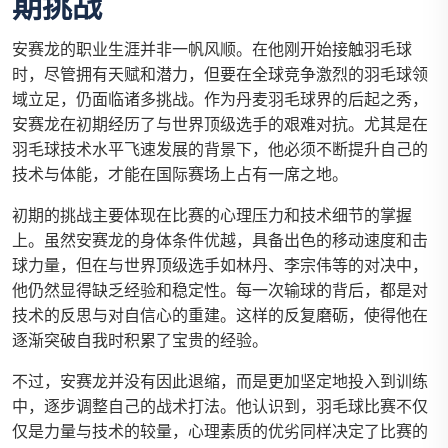
期挑战
安赛龙的职业生涯并非一帆风顺。在他刚开始接触羽毛球
时，尽管拥有天赋和潜力，但要在全球竞争激烈的羽毛球领
域立足，仍面临诸多挑战。作为丹麦羽毛球界的后起之秀，
安赛龙在初期经历了与世界顶级选手的艰难对抗。尤其是在
羽毛球技术水平飞速发展的背景下，他必须不断提升自己的
技术与体能，才能在国际赛场上占有一席之地。
初期的挑战主要体现在比赛的心理压力和技术细节的掌握
上。虽然安赛龙的身体条件优越，具备出色的移动速度和击
球力量，但在与世界顶级选手如林丹、李宗伟等的对决中，
他仍然显得缺乏经验和稳定性。每一次输球的背后，都是对
技术的反思与对自信心的重建。这样的反复磨砺，使得他在
逐渐突破自我时积累了宝贵的经验。
不过，安赛龙并没有因此退缩，而是更加坚定地投入到训练
中，逐步调整自己的战术打法。他认识到，羽毛球比赛不仅
仅是力量与技术的较量，心理素质的优劣同样决定了比赛的