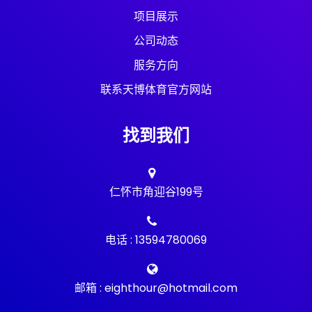
项目展示
公司动态
服务方向
联系天博体育官方网站
找到我们
仁怀市角迎谷199号
电话 : 13594780069
邮箱 : eighthour@hotmail.com