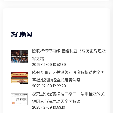
热门新闻
欧联杯传奇再续 塞维利亚书写历史辉煌冠
军之路
2025-12-09 13:52:39
欧冠赛事五大关键级别深度解析助你全面
掌握比赛脉络全局走势洞察
2025-12-09 12:22:29
探究里尔逆袭摘得二零二一法甲桂冠的关
键因素与深层动因全面解读
2025-12-09 10:53:10