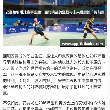
回顾安赛龙的职业生涯，最让人印象深刻的是他在2017年世
界羽毛球锦标赛上的突破。当时他以惊人的毅力和不屈的斗
志击败了当时的世界排名第一的选手李宗伟，成功夺得冠
军。这一战不仅是安赛龙技术实力的体现，更是他心理素质
的胜利。面对如此强大的对手，安赛龙表现出冷静与自信，
最终通过持久的对攻将对方压制，展示了他非凡的比赛智
慧。
不仅如此，安赛龙在2016年里约奥运会上的表现同样令人难
以忘怀。在那场比赛中，他经历了与多位世界顶级选手的激