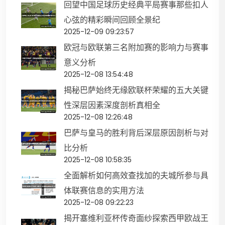
回望中国足球历史经典平局赛事那些扣人
心弦的精彩瞬间回顾全景纪
2025-12-09 09:23:57
欧冠与欧联第三名附加赛的影响力与赛事
意义分析
2025-12-08 13:54:48
揭秘巴萨始终无缘欧联杯荣耀的五大关键
性深层因素深度剖析真相全
2025-12-08 12:26:48
巴萨与皇马的胜利背后深层原因剖析与对
比分析
2025-12-08 10:58:35
全面解析如何高效查找加的夫城所参与具
体联赛信息的实用方法
2025-12-08 09:22:23
揭开塞维利亚杯传奇面纱探索西甲欧战王