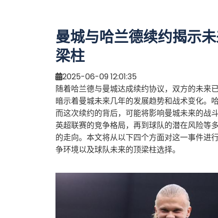
曼城与哈兰德续约揭示未
梁柱
2025-06-09 12:01:35
随着哈兰德与曼城达成续约协议，双方的未来
暗示着曼城未来几年的发展趋势和战术变化。
而这次续约的背后，可能将影响曼城未来的战
英超联赛的竞争格局，再到球队的潜在风险等
的走向。本文将从以下四个方面对这一事件进
争环境以及球队未来的顶梁柱选择。