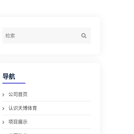
导航
公司首页
认识天博体育
项目展示