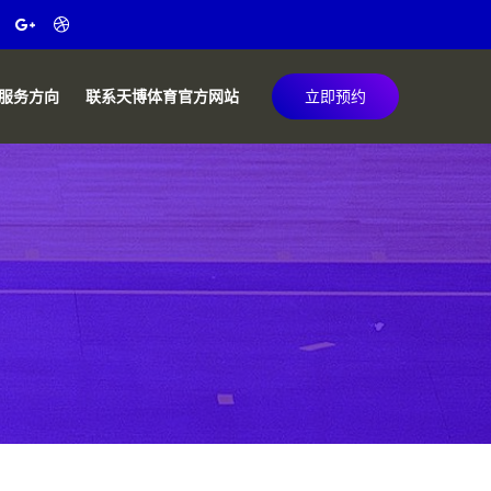
服务方向
联系天博体育官方网站
立即预约