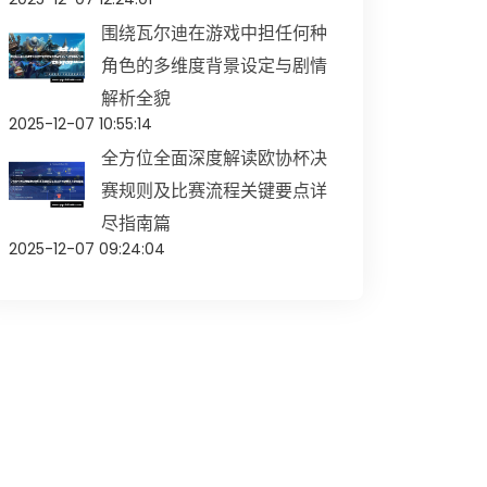
围绕瓦尔迪在游戏中担任何种
角色的多维度背景设定与剧情
解析全貌
2025-12-07 10:55:14
全方位全面深度解读欧协杯决
赛规则及比赛流程关键要点详
尽指南篇
2025-12-07 09:24:04