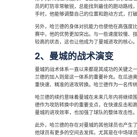
员的盯防非常敏锐，总能找到最佳的跑动路线
手时，他能够调整自己的位置和跑动方式，打
另外，哈兰德的身体对抗能力也使他在高强度
赛中，他的优势更加突出。与一些速度较慢、
较高的状态，这也让他成为了曼城进攻的核心
2、曼城的战术演变
曼城的战术体系一直以来都是其成功的关键之
兰德的加入则是这一体系的重要补充。在瓜迪
重快速、精准的进攻转换。哈兰德作为一名传统
哈兰德的续约意味着曼城在未来几年内将继续
德作为攻防转换中的重要支点，在快速反击和
曼城的进攻效率，也加强了球队的整体攻击性
此外，哈兰德的存在对曼城的其他球员也产生
他球员有更多的空间去发挥。尤其是在中场球员