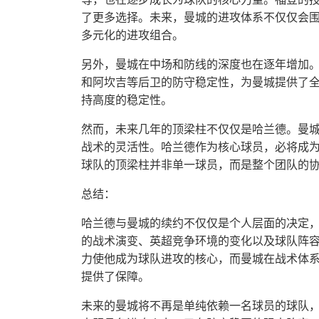
了更多选择。未来，曼城的进攻体系不仅仅会
多元化的进攻组合。
另外，曼城在中场和防线的深度也在逐年增加
和阿坎吉等后卫的防守稳定性，为曼城提供了
持高度的稳定性。
然而，未来几年的顶梁柱不仅仅是哈兰德。曼
战术的灵活性。哈兰德作为核心球员，必将成
球队的顶梁柱并非单一球员，而是整个团队的
总结：
哈兰德与曼城的续约不仅仅是个人层面的决定
的战术演变、英超竞争环境的变化以及球队阵
力使他成为球队进攻的核心，而曼城在战术体
提供了保障。
未来的曼城将不再是单纯依赖一名球员的球队