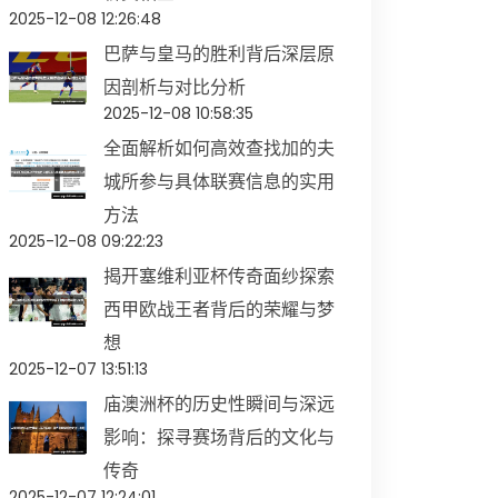
2025-12-08 12:26:48
巴萨与皇马的胜利背后深层原
因剖析与对比分析
2025-12-08 10:58:35
全面解析如何高效查找加的夫
城所参与具体联赛信息的实用
方法
2025-12-08 09:22:23
揭开塞维利亚杯传奇面纱探索
西甲欧战王者背后的荣耀与梦
想
2025-12-07 13:51:13
庙澳洲杯的历史性瞬间与深远
影响：探寻赛场背后的文化与
传奇
2025-12-07 12:24:01