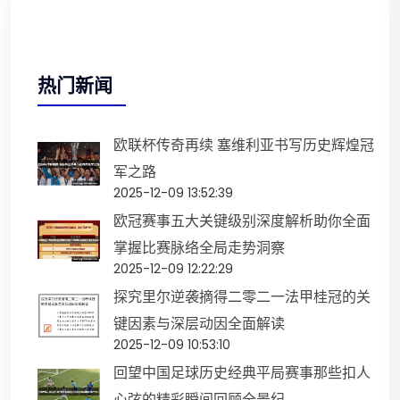
热门新闻
欧联杯传奇再续 塞维利亚书写历史辉煌冠
军之路
2025-12-09 13:52:39
欧冠赛事五大关键级别深度解析助你全面
掌握比赛脉络全局走势洞察
2025-12-09 12:22:29
探究里尔逆袭摘得二零二一法甲桂冠的关
键因素与深层动因全面解读
2025-12-09 10:53:10
回望中国足球历史经典平局赛事那些扣人
心弦的精彩瞬间回顾全景纪