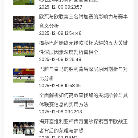
2025-12-09 09:23:57
欧冠与欧联第三名附加赛的影响力与赛事
意义分析
2025-12-08 13:54:48
揭秘巴萨始终无缘欧联杯荣耀的五大关键
性深层因素深度剖析真相全
2025-12-08 12:26:48
巴萨与皇马的胜利背后深层原因剖析与对
比分析
2025-12-08 10:58:35
全面解析如何高效查找加的夫城所参与具
体联赛信息的实用方法
2025-12-08 09:22:23
揭开塞维利亚杯传奇面纱探索西甲欧战王
者背后的荣耀与梦想