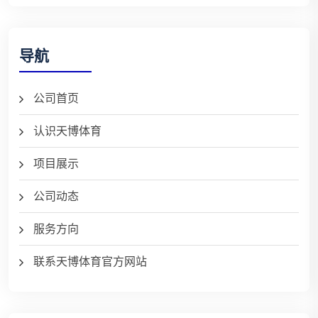
导航
公司首页
认识天博体育
项目展示
公司动态
服务方向
联系天博体育官方网站