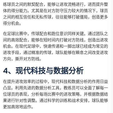
练球员之间的默契配合，能够让进攻流畅进行，进而提升整
体的得分能力。尤其是在对方防守压力较大的情况下，球员
之间的相互信任和无私传球，往往能够打破僵局，创造更多
得分机会。
在足球比赛中，传球配合和跑位意识同样关键。通过团队之
间的高效配合，能够在短时间内打破对方防线，创造出进攻
机会。在现代足球中，快速传递和一脚出球已经成为常见的
进攻手段，通过精准的传球，球队能够在瞬息之间改变进攻
方向，撕开对方防线。
4、现代科技与数据分析
在提升进攻效率的过程中，现代科技和数据分析的作用日益
凸显。利用先进的数据分析工具，教练员可以全面了解每一
位球员的表现，分析每场比赛中的进攻策略，并根据数据结
果进行针对性调整。通过科学的训练和战术安排，球队能够
更加高效地运作。