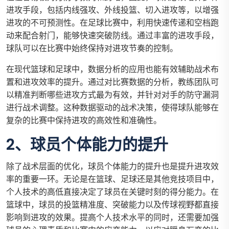
进攻手段，包括内线强攻、外线投篮、切入进攻等，以增强
进攻的不可预测性。在足球比赛中，利用快速传递和空档跑
动来配合射门，能够快速突破防线。通过丰富的进攻手段，
球队可以在比赛中始终保持对进攻节奏的控制。
在现代篮球和足球中，数据分析的应用也能有效辅助战术布
置和进攻效率的提升。通过对比赛数据的分析，教练团队可
以精准判断哪些进攻方式最为有效，并针对对手的防守漏洞
进行战术调整。这种数据驱动的战术决策，使得球队能够在
复杂的比赛中保持进攻的高效性和准确性。
2、球员个体能力的提升
除了战术层面的优化，球员个体能力的提升也是提升进攻效
率的重要一环。无论是在篮球、足球还是其他竞技项目中，
个人技术的高低直接决定了球员在关键时刻的得分能力。在
篮球中，球员的投篮精准度、突破能力以及传球视野都直接
影响到进攻的效果。提高个人技术水平的同时，还需要加强