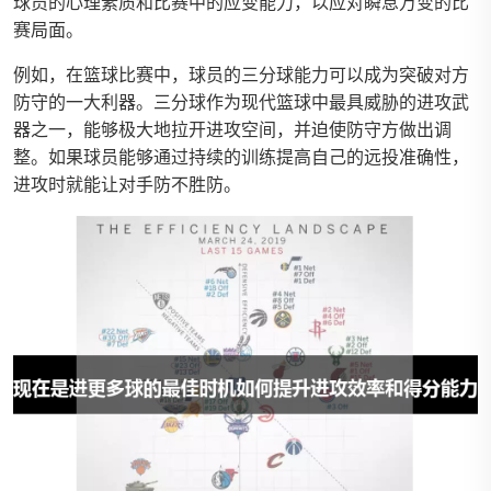
球员的心理素质和比赛中的应变能力，以应对瞬息万变的比
赛局面。
例如，在篮球比赛中，球员的三分球能力可以成为突破对方
防守的一大利器。三分球作为现代篮球中最具威胁的进攻武
器之一，能够极大地拉开进攻空间，并迫使防守方做出调
整。如果球员能够通过持续的训练提高自己的远投准确性，
进攻时就能让对手防不胜防。