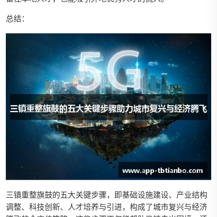
总结：
三镇重整旗鼓的五大关键步骤，即基础设施建设、产业结构
调整、科技创新、人才培养与引进，构成了城市复兴与经济