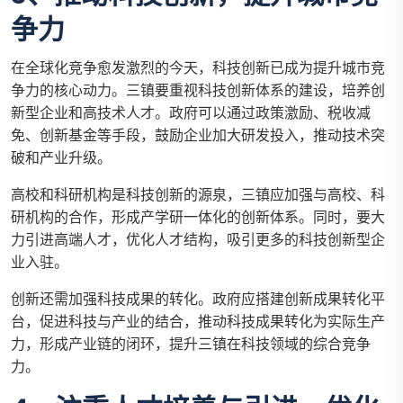
争力
在全球化竞争愈发激烈的今天，科技创新已成为提升城市竞
争力的核心动力。三镇要重视科技创新体系的建设，培养创
新型企业和高技术人才。政府可以通过政策激励、税收减
免、创新基金等手段，鼓励企业加大研发投入，推动技术突
破和产业升级。
高校和科研机构是科技创新的源泉，三镇应加强与高校、科
研机构的合作，形成产学研一体化的创新体系。同时，要大
力引进高端人才，优化人才结构，吸引更多的科技创新型企
业入驻。
创新还需加强科技成果的转化。政府应搭建创新成果转化平
台，促进科技与产业的结合，推动科技成果转化为实际生产
力，形成产业链的闭环，提升三镇在科技领域的综合竞争
力。