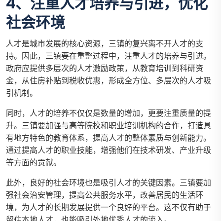
4、注重人才培养与引进，优化
社会环境
人才是城市发展的核心资源，三镇的复兴离不开人才的支
持。因此，三镇要在重整过程中，注重人才的培养与引进。
政府应提供多层次的人才激励政策，从教育培训到科研资
金，从住房补贴到税收优惠，形成全方位、多层次的人才吸
引机制。
同时，人才的培养不仅仅是数量的增加，更要注重质量的提
升。三镇要加强与高等院校和职业培训机构的合作，打造具
有地方特色的教育体系，提高人才的整体素质与创新能力。
通过提高人才的职业技能，增强他们在技术研发、产业升级
等方面的贡献。
此外，良好的社会环境也是吸引人才的关键因素。三镇要加
强社会治安管理，提高公共服务水平，改善居民的生活环
境，为人才的长期发展提供一个良好的平台。这不仅有助于
留住本地人才，也能吸引外地优秀人才的流入。