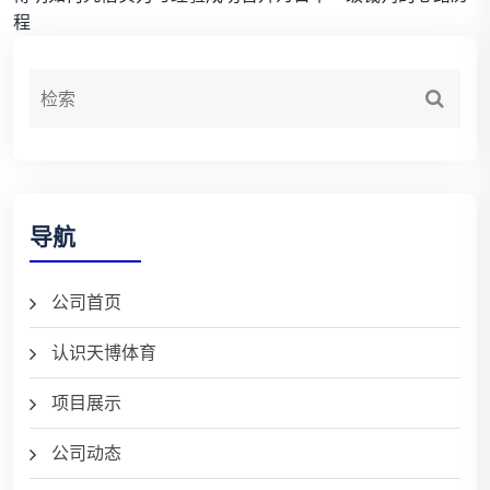
程
导航
公司首页
认识天博体育
项目展示
公司动态