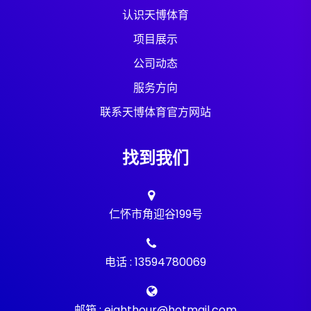
认识天博体育
项目展示
公司动态
服务方向
联系天博体育官方网站
找到我们
仁怀市角迎谷199号
电话 : 13594780069
邮箱 : eighthour@hotmail.com