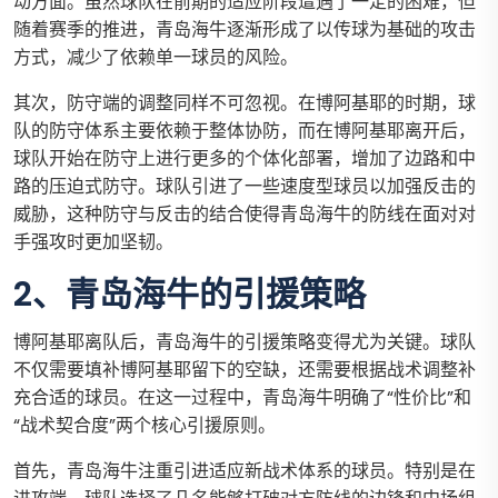
动方面。虽然球队在前期的适应阶段遭遇了一定的困难，但
随着赛季的推进，青岛海牛逐渐形成了以传球为基础的攻击
方式，减少了依赖单一球员的风险。
其次，防守端的调整同样不可忽视。在博阿基耶的时期，球
队的防守体系主要依赖于整体协防，而在博阿基耶离开后，
球队开始在防守上进行更多的个体化部署，增加了边路和中
路的压迫式防守。球队引进了一些速度型球员以加强反击的
威胁，这种防守与反击的结合使得青岛海牛的防线在面对对
手强攻时更加坚韧。
2、青岛海牛的引援策略
博阿基耶离队后，青岛海牛的引援策略变得尤为关键。球队
不仅需要填补博阿基耶留下的空缺，还需要根据战术调整补
充合适的球员。在这一过程中，青岛海牛明确了“性价比”和
“战术契合度”两个核心引援原则。
首先，青岛海牛注重引进适应新战术体系的球员。特别是在