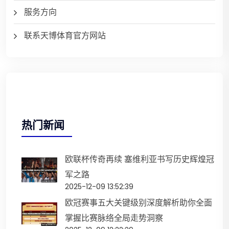
服务方向
联系天博体育官方网站
热门新闻
欧联杯传奇再续 塞维利亚书写历史辉煌冠
军之路
2025-12-09 13:52:39
欧冠赛事五大关键级别深度解析助你全面
掌握比赛脉络全局走势洞察