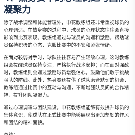
凝聚力
除了战术调整和体能管理外，申花教练组还非常重视球员的
心理调适。在热身赛的过程中，球员的心理状态往往会直接
影响到比赛表现。教练组通过与球员的沟通和激励，帮助球
员保持积极的心态，克服比赛中的不安和紧张情绪。
在面对较弱对手时，球队往往容易产生轻敌心理，这时教练
组会提醒球员保持专注，严格执行战术安排；而在面对强敌
时，教练组则会通过激励球员增强信心，鼓励他们敢于挑战
强队的防线。此外，热身赛还提供了球队磨合默契的机会，
教练组通过比赛中的互动与沟通，不断增强队员间的合作精
神，提升团队凝聚力。
通过心理调适与团队建设，申花教练组能够有效提升球员的
集体意识，使球队在正式比赛中能够展现出更加坚韧的作风
和团结的精神面貌。
总结：