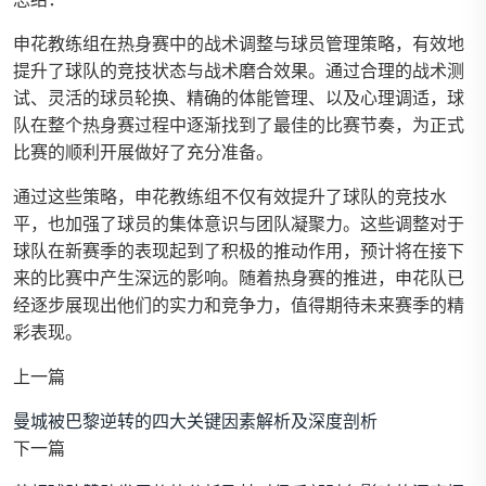
申花教练组在热身赛中的战术调整与球员管理策略，有效地
提升了球队的竞技状态与战术磨合效果。通过合理的战术测
试、灵活的球员轮换、精确的体能管理、以及心理调适，球
队在整个热身赛过程中逐渐找到了最佳的比赛节奏，为正式
比赛的顺利开展做好了充分准备。
通过这些策略，申花教练组不仅有效提升了球队的竞技水
平，也加强了球员的集体意识与团队凝聚力。这些调整对于
球队在新赛季的表现起到了积极的推动作用，预计将在接下
来的比赛中产生深远的影响。随着热身赛的推进，申花队已
经逐步展现出他们的实力和竞争力，值得期待未来赛季的精
彩表现。
上一篇
曼城被巴黎逆转的四大关键因素解析及深度剖析
下一篇