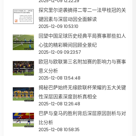
2025-12-09 12:22:29
探究里尔逆袭摘得二零二一法甲桂冠的关
键因素与深层动因全面解读
2025-12-09 10:53:10
回望中国足球历史经典平局赛事那些扣人
心弦的精彩瞬间回顾全景纪
2025-12-09 09:23:57
欧冠与欧联第三名附加赛的影响力与赛事
意义分析
2025-12-08 13:54:48
揭秘巴萨始终无缘欧联杯荣耀的五大关键
性深层因素深度剖析真相全
2025-12-08 12:26:48
巴萨与皇马的胜利背后深层原因剖析与对
比分析
2025-12-08 10:58:35