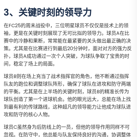
3、关键时刻的领导力
在FC25的周末战役中，三位明星球员不仅仅是技术上的领
袖，更是在关键时刻展现了无可比拟的领导力。球员A在比
赛中的冷静和果断，常常能在最紧要的关头做出最正确的决
策。尤其是在比赛进行到最后20分钟时，面对对方的强力反
扑，球员A成功通过一次个人突破，为球队争取了宝贵的时
间，稳定了场上的局面。
球员B则在场上充当了战术指挥官的角色，他不断通过指挥
队友的跑位和调整球队阵形，确保了球队在进攻和防守两端
的平衡。尤其是在上半场的关键时刻，球员B的精准长传为
球队创造了第一个进球机会。他的眼光远大，总能在场上找
到最有利的传球路线，这种超凡的领导能力让他成为球队进
攻和防守的核心人物。
球员C虽然身为后防线上的一员，但他的领导作用同样不可
忽视。在防守中，他总能与队友保持良好的沟通，协调整体