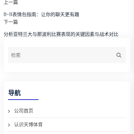
上一篇
11-11表情包指南：让你的聊天更有趣
下一篇
分析亚特兰大与那波利比赛表现的关键因素与战术对比
导航
公司首页
认识天博体育