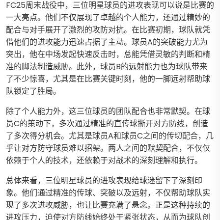
FC25周末战役中，三位明星球员的进攻表现可以说是比赛的
一大亮点。他们不仅展现了卓越的个人能力，还通过精妙的
配合与对手展开了激烈的攻防对抗。在比赛初期，球队就凭
借他们的进攻能力迅速占据了主动。球员A的突破能力尤为
突出，他在中场发起快速反击时，总能凭借灵敏的判断和精
准的脚法制造威胁。此外，球员B的远射能力也为球队带来
了不少惊喜，尤其是在比赛关键时刻，他的一脚远射帮助球
队锁定了胜局。
除了个人能力外，这三位球员的团队配合也非常默契。在球
员C的策动下，多次通过精准的直传球撕开对方防线，创造
了多次得分机会。尤其是球员A和球员C之间的传切配合，几
乎让对方防守球员难以招架。两人之间的默契配合，不仅仅
依赖于个人的技术，还依赖于对战术的深刻理解和执行。
总体来看，三位明星球员的进攻表现给球迷留下了深刻印
象。他们通过精准的传球、突破以及远射，不仅帮助球队实
现了多次进攻威胁，也让比赛充满了悬念。正是这种持续的
进攻压力，迫使对方防线始终处于紧张状态，从而为球队创