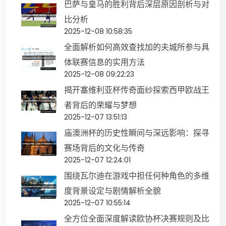
巴萨与皇马的胜利背后深层原因剖析与对
比分析
2025-12-08 10:58:35
全面解析如何高效查找加的夫城所参与具
体联赛信息的实用方法
2025-12-08 09:22:23
揭开塞维利亚杯传奇面纱探索西甲欧战王
者背后的荣耀与梦想
2025-12-07 13:51:13
庙澳洲杯的历史性瞬间与深远影响：探寻
赛场背后的文化与传奇
2025-12-07 12:24:01
围绕瓦尔迪在游戏中担任何种角色的多维
度背景设定与剧情解析全貌
2025-12-07 10:55:14
全方位全面深度解读欧协杯决赛规则及比