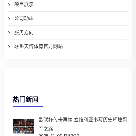
项目展示
公司动态
服务方向
联系天博体育官方网站
热门新闻
欧联杯传奇再续 塞维利亚书写历史辉煌冠
军之路