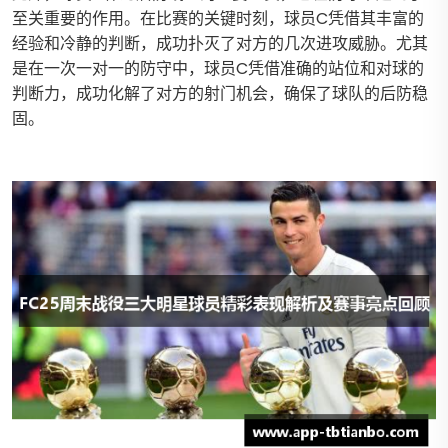
至关重要的作用。在比赛的关键时刻，球员C凭借其丰富的
经验和冷静的判断，成功扑灭了对方的几次进攻威胁。尤其
是在一次一对一的防守中，球员C凭借准确的站位和对球的
判断力，成功化解了对方的射门机会，确保了球队的后防稳
固。