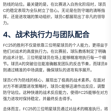
防线的站位。最关键的是，在比赛进入白热化阶段时，球员
C的稳定表现为全队树立了信心。无论是在防守端的清晰指
挥，还是进攻端的策动组织，球员C都展现出了非凡的领导
力。
4、战术执行力与团队配合
FC25的胜利不仅是依靠三位明星球员的个人能力，更得益于
他们对战术的高度执行力。在比赛前，球队教练制定了明确
的战术计划，三位明星球员在场上能够精准地执行每一个细
节。球员A的突破往往能准确触发团队的反击节奏，而球员B
则通过精准的中场调度，确保球队的进攻有序展开。
球员C作为防线的核心，展现出了极高的战术素养。在面对
对方不断调整进攻策略时，球员C能够迅速作出反应，调整
防守站位。这种快速的战术反应能力，使得FC25能够在对方
强力进攻时保持稳定，并最终反击得手。
总体而言，FC25的三位明星球员通过对战术的精准执行，将