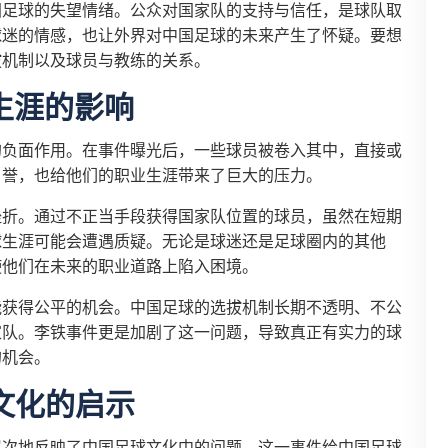
国足球的失望情绪。公众对国家队的支持与信任，是球队取
球迷的情感，也让外界对中国足球的未来产生了怀疑。要想
拔机制以及球员与教练的关系。
生涯的影响
的负面作用。在事件曝光后，一些球员被卷入其中，直接或
名誉，也给他们的职业生涯带来了巨大的压力。
挫折。通过不正当手段获得国家队位置的球员，虽然在短期
球生涯可能会遭遇质疑。无论是球迷还是足球圈内的其他
使他们在未来的职业道路上陷入困境。
能获得公平的机会。中国足球的选拔机制长期不透明、不公
家队。李铁事件更是加剧了这一问题，导致真正有实力的球
的机会。
文化的启示
层次地反映了中国足球文化中的问题。这一事件给中国足球