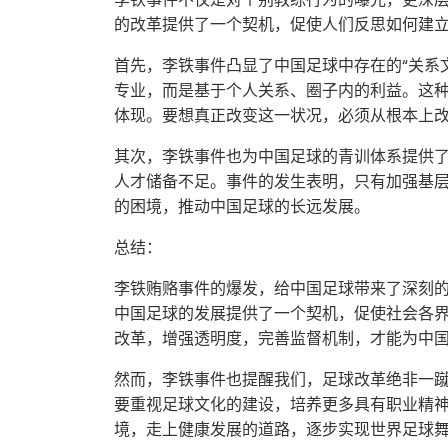
的改革提供了一个契机，促使人们反思如何建
首先，李铁事件凸显了中国足球中存在的“关系
专业，而是基于个人关系、圈子内的利益。这
体现。要想真正改变这一状况，必须从根本上
其次，李铁事件也为中国足球的青训体系提供
人才储备不足。事件的发生表明，只有加强基
的困境，推动中国足球的长远发展。
总结：
李铁贿赂事件的爆发，给中国足球带来了深刻
中国足球的发展提供了一个契机，促使社会各
改革，增强透明度，完善监督机制，才能为中
然而，李铁事件也提醒我们，足球改革绝非一
要重视足球文化的建设，培养更多具有职业精
境，走上健康发展的道路，逐步实现世界足球