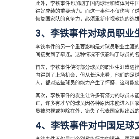
此外，李铁事件也加剧了国内球迷和媒体对中
得好成绩的重要动力。而这一事件不仅伤害了
恢复国家队的竞争力，必须重新审视教练的选
3、李铁事件对球员职业
李铁事件的另一个重要影响是对球员职业生涯
间接受到了牵连。这种情况不仅影响了球员的
首先，李铁事件使得部分球员的职业生涯遭遇
内得到了上场机会，但从长远来看，他们的足
人，都对这些球员的能力产生了怀疑，这可能
其次，李铁事件的发生让许多有潜力的球员未
正，许多有才华的球员因各种原因未能进入国
员被忽视或排除在外，错失了代表国家队出战
4、李铁事件对中国足球
李铁事件不仅是对个别教练行为的曝光，更深