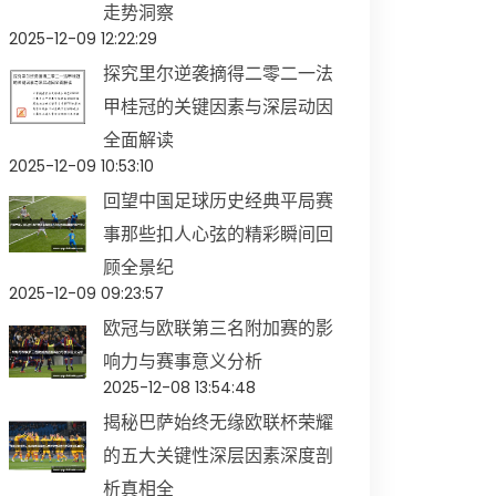
走势洞察
2025-12-09 12:22:29
探究里尔逆袭摘得二零二一法
甲桂冠的关键因素与深层动因
全面解读
2025-12-09 10:53:10
回望中国足球历史经典平局赛
事那些扣人心弦的精彩瞬间回
顾全景纪
2025-12-09 09:23:57
欧冠与欧联第三名附加赛的影
响力与赛事意义分析
2025-12-08 13:54:48
揭秘巴萨始终无缘欧联杯荣耀
的五大关键性深层因素深度剖
析真相全