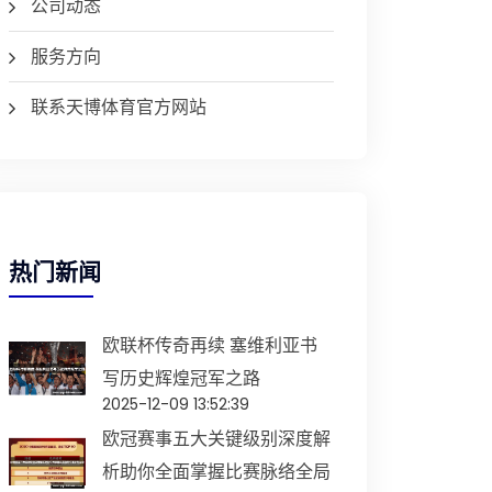
公司动态
服务方向
联系天博体育官方网站
热门新闻
欧联杯传奇再续 塞维利亚书
写历史辉煌冠军之路
2025-12-09 13:52:39
欧冠赛事五大关键级别深度解
析助你全面掌握比赛脉络全局