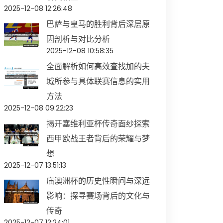
2025-12-08 12:26:48
巴萨与皇马的胜利背后深层原
因剖析与对比分析
2025-12-08 10:58:35
全面解析如何高效查找加的夫
城所参与具体联赛信息的实用
方法
2025-12-08 09:22:23
揭开塞维利亚杯传奇面纱探索
西甲欧战王者背后的荣耀与梦
想
2025-12-07 13:51:13
庙澳洲杯的历史性瞬间与深远
影响：探寻赛场背后的文化与
传奇
2025-12-07 12:24:01