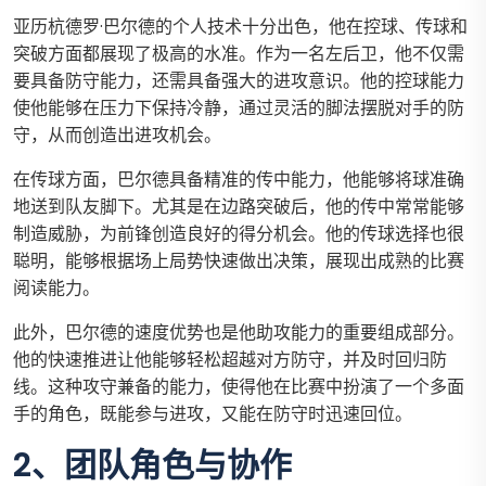
亚历杭德罗·巴尔德的个人技术十分出色，他在控球、传球和
突破方面都展现了极高的水准。作为一名左后卫，他不仅需
要具备防守能力，还需具备强大的进攻意识。他的控球能力
使他能够在压力下保持冷静，通过灵活的脚法摆脱对手的防
守，从而创造出进攻机会。
在传球方面，巴尔德具备精准的传中能力，他能够将球准确
地送到队友脚下。尤其是在边路突破后，他的传中常常能够
制造威胁，为前锋创造良好的得分机会。他的传球选择也很
聪明，能够根据场上局势快速做出决策，展现出成熟的比赛
阅读能力。
此外，巴尔德的速度优势也是他助攻能力的重要组成部分。
他的快速推进让他能够轻松超越对方防守，并及时回归防
线。这种攻守兼备的能力，使得他在比赛中扮演了一个多面
手的角色，既能参与进攻，又能在防守时迅速回位。
2、团队角色与协作