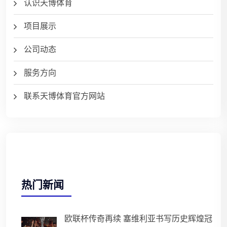
认识天博体育
项目展示
公司动态
服务方向
联系天博体育官方网站
热门新闻
欧联杯传奇再续 塞维利亚书写历史辉煌冠