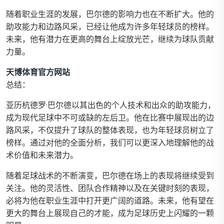
随着职业生涯的发展，巴尔德的影响力也在不断扩大。他的
助攻能力和边路风采，已经让他成为许多年轻球员的榜样。
未来，他有潜力在更高的舞台上绽放光芒，继续为球队贡献
力量。
天博体育官方网站
总结：
亚历杭德罗·巴尔德以其出色的个人技术和出众的助攻能力，
成为现代足球中不可或缺的左后卫。他在比赛中展现出的边
路风采，不仅提升了球队的整体表现，也为年轻球员树立了
榜样。通过对他的全面分析，我们可以更深入地理解他的战
术价值和未来潜力。
随着足球战术的不断演变，巴尔德在场上的表现将继续受到
关注。他的灵活性、团队合作精神以及在关键时刻的表现，
必将为他在职业生涯中打开更广阔的道路。未来，他有望在
更大的舞台上展现自己的才能，成为足球历史上闪耀的一颗