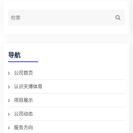
导航
公司首页
认识天博体育
项目展示
公司动态
服务方向