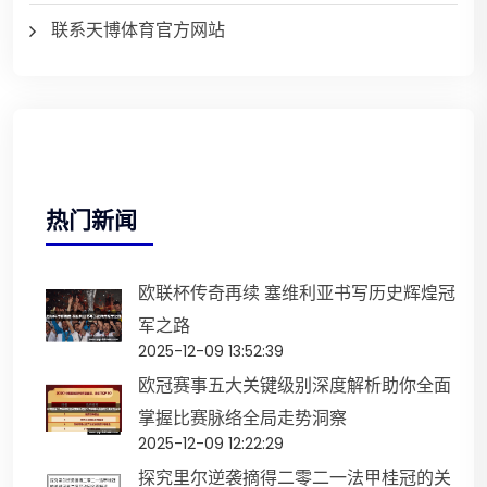
联系天博体育官方网站
热门新闻
欧联杯传奇再续 塞维利亚书写历史辉煌冠
军之路
2025-12-09 13:52:39
欧冠赛事五大关键级别深度解析助你全面
掌握比赛脉络全局走势洞察
2025-12-09 12:22:29
探究里尔逆袭摘得二零二一法甲桂冠的关