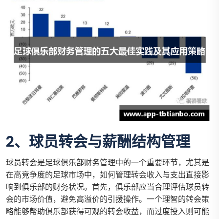
2、球员转会与薪酬结构管理
球员转会是足球俱乐部财务管理中的一个重要环节，尤其是
在高竞争度的足球市场中，如何管理转会收入与支出直接影
响到俱乐部的财务状况。首先，俱乐部应当合理评估球员转
会的市场价值，避免高溢价的引援操作。一个理智的转会策
略能够帮助俱乐部获得可观的转会收益，而过度投入则可能