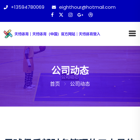
+13594780069
eighthour@hotmail.com
公司动态
首页
公司动态