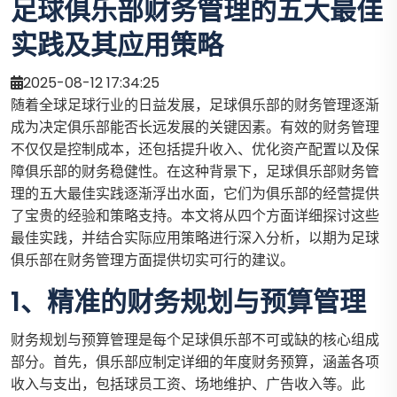
足球俱乐部财务管理的五大最佳
实践及其应用策略
2025-08-12 17:34:25
随着全球足球行业的日益发展，足球俱乐部的财务管理逐渐
成为决定俱乐部能否长远发展的关键因素。有效的财务管理
不仅仅是控制成本，还包括提升收入、优化资产配置以及保
障俱乐部的财务稳健性。在这种背景下，足球俱乐部财务管
理的五大最佳实践逐渐浮出水面，它们为俱乐部的经营提供
了宝贵的经验和策略支持。本文将从四个方面详细探讨这些
最佳实践，并结合实际应用策略进行深入分析，以期为足球
俱乐部在财务管理方面提供切实可行的建议。
1、精准的财务规划与预算管理
财务规划与预算管理是每个足球俱乐部不可或缺的核心组成
部分。首先，俱乐部应制定详细的年度财务预算，涵盖各项
收入与支出，包括球员工资、场地维护、广告收入等。此