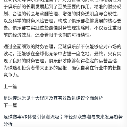
于俱乐部的长期发展起到了至关重要的作用。精准的财务规
划、合理的转会与薪酬管理、增强的财务透明度与合规性，
以及科学的财务风险管理，构成了俱乐部稳健发展的核心要
素。俱乐部在实践这些最佳财务管理策略时，不仅要注重眼
前的经济效益，还要着眼于长期的可持续性。
通过全面细致的财务管理，足球俱乐部不仅能够应对市场的
波动，还能够在全球化竞争中占据一席之地。最终，只有实
现了良好的财务管理，俱乐部才能够获得稳定的运营基础，
为球迷和投资者带来更多的回报，确保自身在行业中的长期
竞争力。
上一篇
足球传球常见十大误区及其有效改进建议全面解析
下一篇
足球赛事VR体验引领潮流吸引年轻观众热潮与未来发展趋势
分析