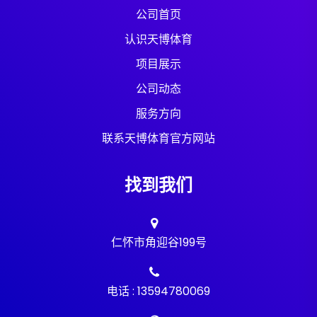
公司首页
认识天博体育
项目展示
公司动态
服务方向
联系天博体育官方网站
找到我们
仁怀市角迎谷199号
电话 : 13594780069