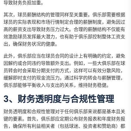
导致财务负担加重。
其次，球员薪酬结构的管理同样至关重要。俱乐部需要根据
球员的实际表现和市场行情制定合理的薪酬制度，避免因过
高的薪资支出导致财务压力过大。合理的薪酬结构不仅能有
效激励球员发挥最大潜力，也有助于俱乐部控制整体工资支
出，确保财务状况的健康。
此外，俱乐部应当在球员合同的设计上有明确的约定，避免
因解约或合同违约导致额外支出。例如，一些大俱乐部在球
员转会时会采取分期支付的方式，这样可以有效分散风险，
缓解即时支付的现金流压力。通过科学的转会与薪酬管理，
俱乐部能够平衡收入与支出的关系，维持财务稳健。
3、财务透明度与合规性管理
财务透明度和合规性管理对于任何俱乐部来说都是基本且关
键的要素。首先，俱乐部应定期公布财务报表和年度财务报
告，确保所有利益相关者（包括球迷、投资者和赞助商）都