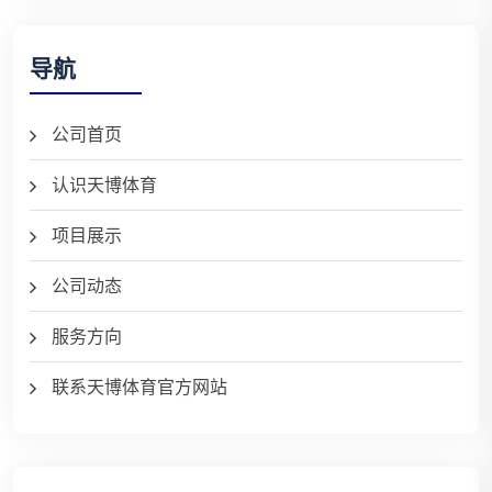
导航
公司首页
认识天博体育
项目展示
公司动态
服务方向
联系天博体育官方网站