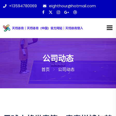
+13594780069
eighthour@hotmail.com
公司动态
首页
公司动态