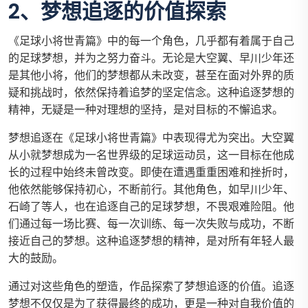
2、梦想追逐的价值探索
《足球小将世青篇》中的每一个角色，几乎都有着属于自己
的足球梦想，并为之努力奋斗。无论是大空翼、早川少年还
是其他小将，他们的梦想都从未改变，甚至在面对外界的质
疑和挑战时，依然保持着追梦的坚定信念。这种追逐梦想的
精神，无疑是一种对理想的坚持，是对目标的不懈追求。
梦想追逐在《足球小将世青篇》中表现得尤为突出。大空翼
从小就梦想成为一名世界级的足球运动员，这一目标在他成
长的过程中始终未曾改变。即使在遭遇重重困难和挫折时，
他依然能够保持初心，不断前行。其他角色，如早川少年、
石崎了等人，也在追逐自己的足球梦想，不畏艰难险阻。他
们通过每一场比赛、每一次训练、每一次失败与成功，不断
接近自己的梦想。这种追逐梦想的精神，是对所有年轻人最
大的鼓励。
通过对这些角色的塑造，作品探索了梦想追逐的价值。追逐
梦想不仅仅是为了获得最终的成功，更是一种对自我价值的