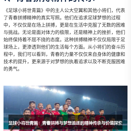
《足球小将世青篇》中的主人公大空翼和其他小将们，代表
了青春拼搏精神的真实写照。他们在追求足球梦想的过程
中，不仅仅是在场上拼搏，更是在生活中克服了无数的困难
与挑战。无论是面对体力的极限，还是精神上的挫折，他们
始终保持着不屈不挠的态度。这种拼搏精神不仅仅局限于足
球场上，更渗透到他们的生活每个方面。从小将们的奋斗历
程中，我们可以看到，青春的力量不仅仅来自身体的健康和
技术的提升，更来源于对梦想的执着追求以及不断克服困难
的勇气。