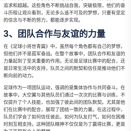
追求和超越。这些角色不断挑战自我，突破极限，他们的奋
斗历程让观众看到，无论多么遥不可及的梦想，只要有坚定
的信念与不断的努力，都能逐步实现。
3、团队合作与友谊的力量
在《足球小将世青篇》中，虽然每个角色都有自己的梦想，
但他们并不是孤军奋战。在整个故事中，团队合作和友谊的
力量起到了至关重要的作用。无论是足球比赛中的配合，还
是日常生活中的支持，队员之间的默契和信任是推动他们不
断向前的动力。
足球作为一项团队运动，强调的是集体协作与共同奋斗。在
故事中，大空翼与其他队员们通过一次次的比赛与训练，不
仅提升了个人技能，也加强了彼此间的团队默契。尤其是他
们在比赛中的配合，展现了团结一致的力量。在这过程中，
队员们学会了如何信任彼此，如何为队友打气，如何在困难
时刻互相支持。这种团队精神不仅仅是为了赢得比赛，更是