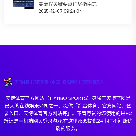
赛流程关键要点详尽指南篇
2025-12-07 09:24:04
天博体育官方网站（TIANBO SPORTS）隶属于天博官网是
最大的在线娱乐公司之一，提供「综合体育、官方网站、登
录入口、天博体育官方网站等」。不管尊贵的您使用的是PC
端还是手机端网页登录游戏,在这里都会提供24小时不间断优
质的服务。