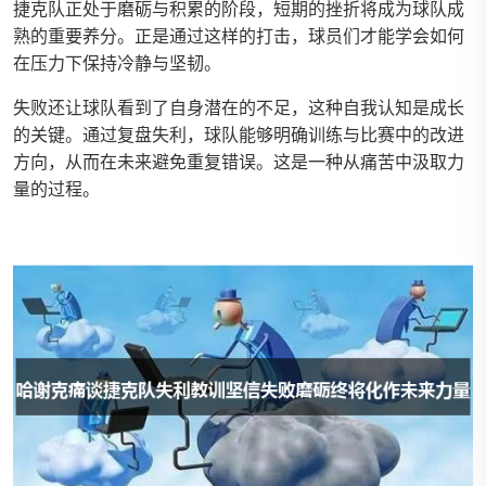
捷克队正处于磨砺与积累的阶段，短期的挫折将成为球队成
熟的重要养分。正是通过这样的打击，球员们才能学会如何
在压力下保持冷静与坚韧。
失败还让球队看到了自身潜在的不足，这种自我认知是成长
的关键。通过复盘失利，球队能够明确训练与比赛中的改进
方向，从而在未来避免重复错误。这是一种从痛苦中汲取力
量的过程。