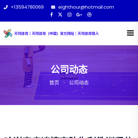
+13594780069
eighthour@hotmail.com
公司动态
首页
公司动态