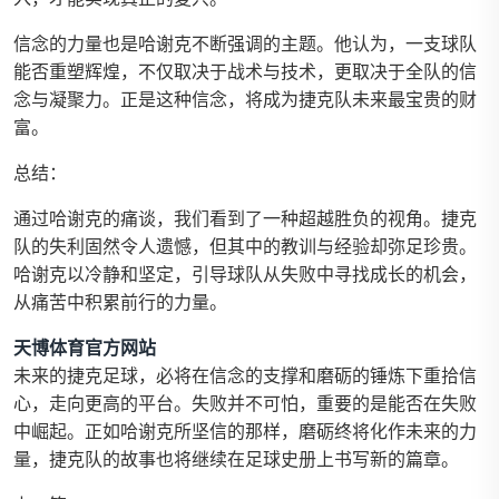
信念的力量也是哈谢克不断强调的主题。他认为，一支球队
能否重塑辉煌，不仅取决于战术与技术，更取决于全队的信
念与凝聚力。正是这种信念，将成为捷克队未来最宝贵的财
富。
总结：
通过哈谢克的痛谈，我们看到了一种超越胜负的视角。捷克
队的失利固然令人遗憾，但其中的教训与经验却弥足珍贵。
哈谢克以冷静和坚定，引导球队从失败中寻找成长的机会，
从痛苦中积累前行的力量。
天博体育官方网站
未来的捷克足球，必将在信念的支撑和磨砺的锤炼下重拾信
心，走向更高的平台。失败并不可怕，重要的是能否在失败
中崛起。正如哈谢克所坚信的那样，磨砺终将化作未来的力
量，捷克队的故事也将继续在足球史册上书写新的篇章。