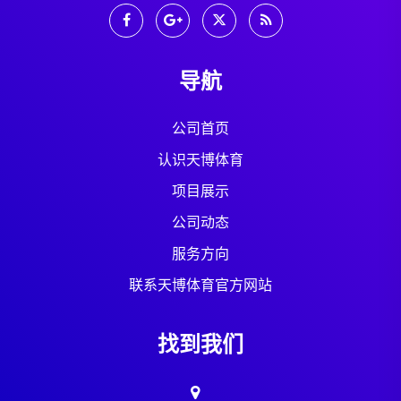
导航
公司首页
认识天博体育
项目展示
公司动态
服务方向
联系天博体育官方网站
找到我们