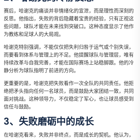
赛后，哈谢克的痛谈并非情绪化的宣泄，而是理性而深刻的
反思。他指出，失败的背后隐藏着宝贵的经验，只有正视这
些问题，球队才能在未来找到突破口。这种态度显示了他作
为教练和足球人的大局观。
哈谢克特别强调，不能仅仅把失利归咎于运气或个别失误，
而要看到体系与管理上的不足。他提醒球队与管理层，唯有
持续改革与自我完善，才能在国际赛场上站稳脚跟。他的冷
静分析为球队指明了前进的方向。
更重要的是，哈谢克把失败看作一次全队的共同责任。他拒
绝把矛头指向任何一名球员，而是鼓励大家团结一致，共同
面对挑战。这种领导力，不仅稳定了军心，也让球员感受到
信任与鼓励。
3、失败磨砺中的成长
在哈谢克看来，失败并非终点，而是成长的契机。他认为，