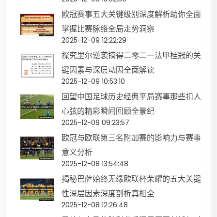
欧冠赛事五大关键级别深度解析助你全面
掌握比赛脉络全局走势洞察
2025-12-09 12:22:29
探究里尔逆袭摘得二零二一法甲桂冠的关
键因素与深层动因全面解读
2025-12-09 10:53:10
回望中国足球历史经典平局赛事那些扣人
心弦的精彩瞬间回顾全景纪
2025-12-09 09:23:57
欧冠与欧联第三名附加赛的影响力与赛事
意义分析
2025-12-08 13:54:48
揭秘巴萨始终无缘欧联杯荣耀的五大关键
性深层因素深度剖析真相全
2025-12-08 12:26:48