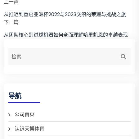
上一篇
从推迟到重启亚洲杯2022与2023交织的荣耀与挑战之旅
下一篇
从团队核心到进球机器如何全面理解哈里凯恩的卓越表现
导航
公司首页
认识天博体育