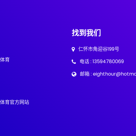
找到我们
仁怀市角迎谷199号
体育
电话 : 13594780069
邮箱 : eighthour@hotma
体育官方网站