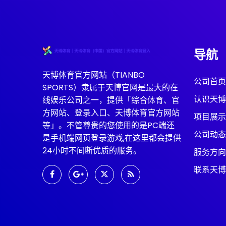
导航
天博体育官方网站（TIANBO
公司首页
SPORTS）隶属于天博官网是最大的在
认识天博
线娱乐公司之一，提供「综合体育、官
方网站、登录入口、天博体育官方网站
项目展示
等」。不管尊贵的您使用的是PC端还
公司动态
是手机端网页登录游戏,在这里都会提供
24小时不间断优质的服务。
服务方向
联系天博