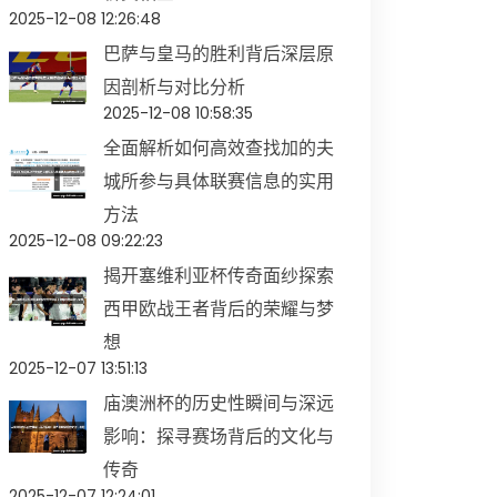
2025-12-08 12:26:48
巴萨与皇马的胜利背后深层原
因剖析与对比分析
2025-12-08 10:58:35
全面解析如何高效查找加的夫
城所参与具体联赛信息的实用
方法
2025-12-08 09:22:23
揭开塞维利亚杯传奇面纱探索
西甲欧战王者背后的荣耀与梦
想
2025-12-07 13:51:13
庙澳洲杯的历史性瞬间与深远
影响：探寻赛场背后的文化与
传奇
2025-12-07 12:24:01