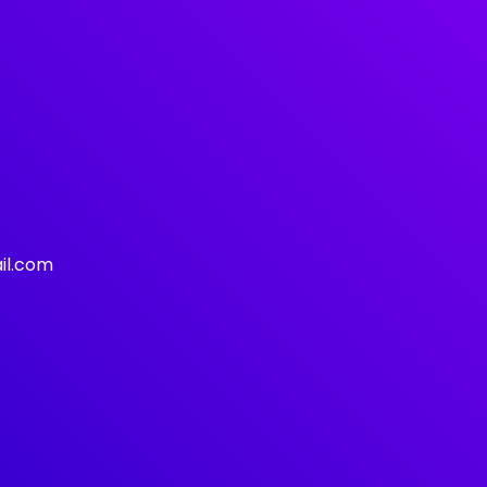
il.com