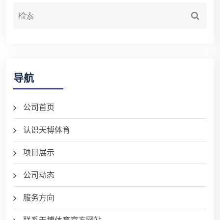
导航
公司首页
认识天博体育
项目展示
公司动态
服务方向