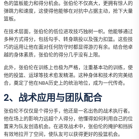
色的篮板能力和得分机会。张伯伦不仅高大，更拥有惊人的
弹跳力和速度，这使得他能够在对抗中占据主动，抢下大量
篮板。
在技术层面，张伯伦的低位进攻技巧独树一帜。他能够通过
多种方式得分，包括勾手、转身跳投以及强力扣篮。这些技
巧的运用让他在面对任何防守时都显得游刃有余。结合他卓
越的身体素质，张伯伦的得分几乎没有上限。
此外，张伯伦在训练上也极为严格，注重基本功的训练，使
他的投篮、运球等技术愈发精湛。这种身体和技术的完美结
合，奠定了他在NBA历史上的统治地位，成为一代传奇。
2、战术应用与团队配合
张伯伦不仅仅是个得分手，他还是一名出色的战术执行者。
他在场上的影响力远超个人得分，他懂得如何利用自己的位
置来为队友创造机会。在进攻战术中，张伯伦的掩护和挡拆
有效地拉开了空间，使队友可以获得更好的投篮机会。