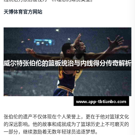
天博体育官方网站
张伯伦的遗产不仅体现在个人荣誉上，更在于他对篮球文化
的深远影响。他的故事和成就成为了篮球历史上不可磨灭的
一部分，继续激励着无数年轻球员追逐梦想。