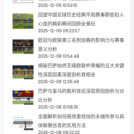
2025-12-09 10:53:10
回望中国足球历史经典平局赛事那些扣人
心弦的精彩瞬间回顾全景纪
2025-12-09 09:23:57
欧冠与欧联第三名附加赛的影响力与赛事
意义分析
2025-12-08 13:54:48
揭秘巴萨始终无缘欧联杯荣耀的五大关键
性深层因素深度剖析真相全
2025-12-08 12:26:48
巴萨与皇马的胜利背后深层原因剖析与对
比分析
2025-12-08 10:58:35
全面解析如何高效查找加的夫城所参与具
体联赛信息的实用方法
2025-12-08 09:22:23