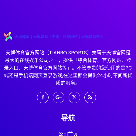
天博体育官方网站（TIANBO SPORTS）隶属于天博官网是
最大的在线娱乐公司之一，提供「综合体育、官方网站、登
录入口、天博体育官方网站等」。不管尊贵的您使用的是PC
端还是手机端网页登录游戏,在这里都会提供24小时不间断优
质的服务。
导航
公司首页