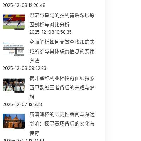
2025-12-08 12:26:48
巴萨与皇马的胜利背后深层原
因剖析与对比分析
2025-12-08 10:58:35
全面解析如何高效查找加的夫
城所参与具体联赛信息的实用
方法
2025-12-08 09:22:23
揭开塞维利亚杯传奇面纱探索
西甲欧战王者背后的荣耀与梦
想
2025-12-07 13:51:13
庙澳洲杯的历史性瞬间与深远
影响：探寻赛场背后的文化与
传奇
2025-12-07 12:24:01