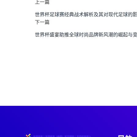
上一篇
世界杯足球赛经典战术解析及其对现代足球的
下一篇
世界杯盛宴助推全球时尚品牌新风潮的崛起与