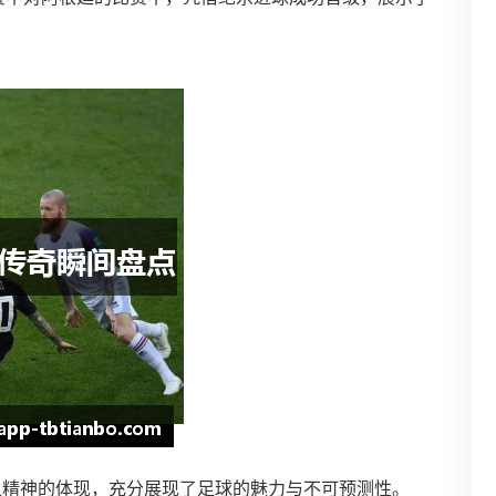
队精神的体现，充分展现了足球的魅力与不可预测性。