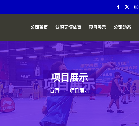
公司首页
认识天博体育
项目展示
公司动态
项目展示
首页
项目展示