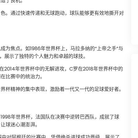
创造了良机。
角色。通过快速传递和无球跑动，球队能够更有效地撕开对
为焦点。如1986年世界杯上，马拉多纳的“上帝之手”与
中，展示了独特的个人魅力和卓越的球技。
2014年世界杯中的无解进攻，C罗在2018年世界杯中的
们在比赛中的统治力。
世界杯精神的集中表现，激励着一代又一代的足球爱好者。
1998年世界杯，法国队在决赛中逆转巴西队，成就了球
，让球迷心潮澎湃。
决赛中对阿根廷的比赛中，凭借绝杀进球成功晋级，展示了