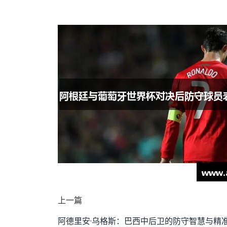
上一篇
阿德里安·乌格斯：巴西中后卫的防守智慧与精