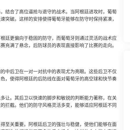
略，结合了高位逼抢与退守的战术。当阿根廷进攻时，葡萄
快速突破。这样的安排使得葡萄牙能够在防守时保持紧凑，
阿根廷更偏向于稳固的防守，而葡萄牙则通过灵活的战术应
比赛充满了悬念，后防球员的表现直接影响了比赛的走向。
们的中后卫在一对一对抗中的表现尤为亮眼。这些后卫不仅
出色，使得阿根廷的后防线在面对葡萄牙的高空球和快节奏
遑多让。其后卫以快速的脚步和敏锐的判断能力著称，在关
效的拦截。他们的防守风格灵活多变，能够适应阿根廷不同
显得至关重要。阿根廷后卫的强壮与稳健，使他们能够在面