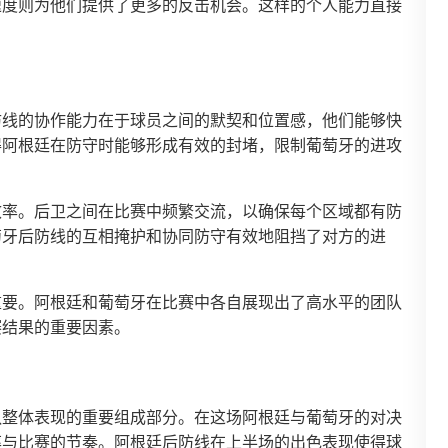
速度则为他们提供了更多的反击机会。这样的个人能力直接
防线的协作能力在于球员之间的默契和位置感，他们能够快
得阿根廷在防守时能够形成有效的封堵，限制葡萄牙的进攻
效率。后卫之间在比赛中频繁交流，以确保每个区域都有防
萄牙后防线的互相掩护和协同防守有效地阻挡了对方的进
重要。阿根廷和葡萄牙在比赛中各自展现出了高水平的团队
赛结果的重要因素。
队整体表现的重要组成部分。在这场阿根廷与葡萄牙的对决
率与比赛的节奏。阿根廷后防线在上半场的出色表现使得球