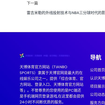
下一篇
雷吉米勒的外线投射技术与NBA三分球时代的
导航
天博体育官方网站（TIANBO
公司首页
SPORTS）隶属于天博官网是最大的在
认识天博
线娱乐公司之一，提供「综合体育、官
方网站、登录入口、天博体育官方网站
项目展示
等」。不管尊贵的您使用的是PC端还
公司动态
是手机端网页登录游戏,在这里都会提供
24小时不间断优质的服务。
服务方向