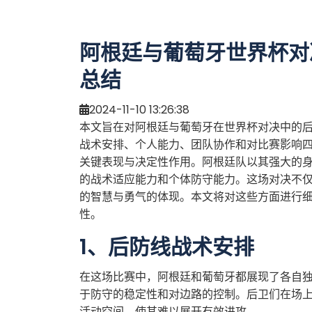
阿根廷与葡萄牙世界杯对
总结
2024-11-10 13:26:38
本文旨在对阿根廷与葡萄牙在世界杯对决中的
战术安排、个人能力、团队协作和对比赛影响
关键表现与决定性作用。阿根廷队以其强大的
的战术适应能力和个体防守能力。这场对决不
的智慧与勇气的体现。本文将对这些方面进行
性。
1、后防线战术安排
在这场比赛中，阿根廷和葡萄牙都展现了各自
于防守的稳定性和对边路的控制。后卫们在场
活动空间，使其难以展开有效进攻。