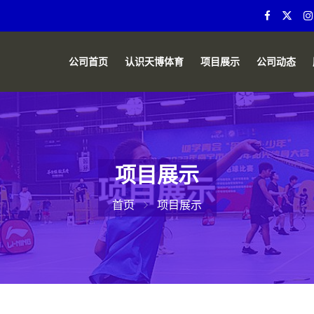
公司首页
认识天博体育
项目展示
公司动态
项目展示
首页
项目展示