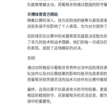
队能够掌握主动，而葡萄牙则通过稳固的防守
天博体育官方网站
随着比赛的深入，双方后防线的疲惫与紧张逐
这些失误不仅影响了个人表现，也为对方提供
后防球员在比赛中的关键表现无疑是决定胜负
了非凡的技术和战术理解，他们的每一次成功
的表现，成就了这场精彩的对决。
总结：
通过对阿根廷与葡萄牙世界杯对决中后防球员
队协作以及对比赛结果的影响均是评估其表现
而葡萄牙则凭借灵活的战术与协作在比赛中展
最终，这场比赛不仅是进攻与防守的较量，更
根廷的稳固防守，还是葡萄牙的灵活应变，都
球中的重要性。