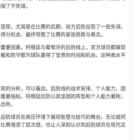
确保了不失球。
渐显现，尤其是在比赛的后期，双方后防出现了一些失误。
了得分机会，最终导致了比赛的紧张局势与悬念。
的重要因素。阿根廷与葡萄牙的后防线上，双方球员都展现
拦截和防守都为球队赢得了宝贵的时间和机会。这种高水平
表现的分析，可以看出，后防线的战术安排、个人能力、团
的重要指标。阿根廷后防以其坚固的阵型和个人能力著称，
现出色。
是后防球员在高压环境下展现智慧与技巧的舞台。无论是阿
为比赛增添了层次感，也让人深刻认识到后防球员在现代足