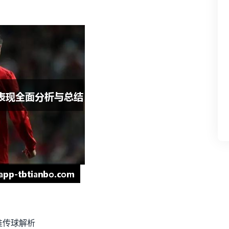
准传球解析