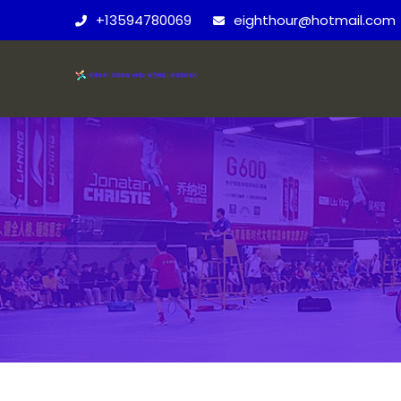
+13594780069
eighthour@hotmail.com