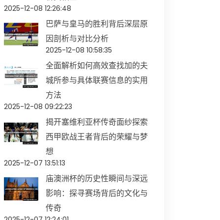
2025-12-08 12:26:48
巴萨与皇马的胜利背后深层原
因剖析与对比分析
2025-12-08 10:58:35
全面解析如何高效查找加的夫
城所参与具体联赛信息的实用
方法
2025-12-08 09:22:23
揭开塞维利亚杯传奇面纱探索
西甲欧战王者背后的荣耀与梦
想
2025-12-07 13:51:13
庙澳洲杯的历史性瞬间与深远
影响：探寻赛场背后的文化与
传奇
2025-12-07 12:24:01