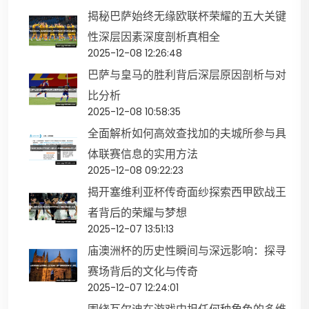
揭秘巴萨始终无缘欧联杯荣耀的五大关键
性深层因素深度剖析真相全
2025-12-08 12:26:48
巴萨与皇马的胜利背后深层原因剖析与对
比分析
2025-12-08 10:58:35
全面解析如何高效查找加的夫城所参与具
体联赛信息的实用方法
2025-12-08 09:22:23
揭开塞维利亚杯传奇面纱探索西甲欧战王
者背后的荣耀与梦想
2025-12-07 13:51:13
庙澳洲杯的历史性瞬间与深远影响：探寻
赛场背后的文化与传奇
2025-12-07 12:24:01