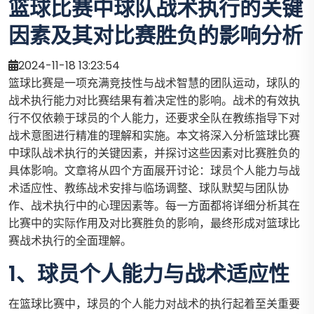
篮球比赛中球队战术执行的关键
因素及其对比赛胜负的影响分析
2024-11-18 13:23:54
篮球比赛是一项充满竞技性与战术智慧的团队运动，球队的
战术执行能力对比赛结果有着决定性的影响。战术的有效执
行不仅依赖于球员的个人能力，还要求全队在教练指导下对
战术意图进行精准的理解和实施。本文将深入分析篮球比赛
中球队战术执行的关键因素，并探讨这些因素对比赛胜负的
具体影响。文章将从四个方面展开讨论：球员个人能力与战
术适应性、教练战术安排与临场调整、球队默契与团队协
作、战术执行中的心理因素等。每一方面都将详细分析其在
比赛中的实际作用及对比赛胜负的影响，最终形成对篮球比
赛战术执行的全面理解。
1、球员个人能力与战术适应性
在篮球比赛中，球员的个人能力对战术的执行起着至关重要