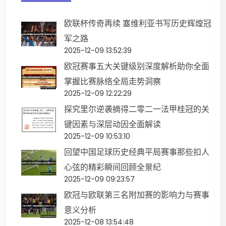
欧联杯传奇再续 塞维利亚书写历史辉煌冠
军之路
2025-12-09 13:52:39
欧冠赛事五大关键级别深度解析助你全面
掌握比赛脉络全局走势洞察
2025-12-09 12:22:29
探究里尔逆袭摘得二零二一法甲桂冠的关
键因素与深层动因全面解读
2025-12-09 10:53:10
回望中国足球历史经典平局赛事那些扣人
心弦的精彩瞬间回顾全景纪
2025-12-09 09:23:57
欧冠与欧联第三名附加赛的影响力与赛事
意义分析
2025-12-08 13:54:48