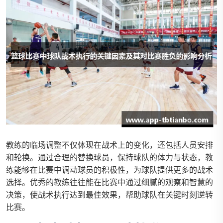
教练的临场调整不仅体现在战术上的变化，还包括人员安排
和轮换。通过合理的替换球员，保持球队的体力与状态，教
练能够在比赛中调动球员的积极性，为球队提供更多的战术
选择。优秀的教练往往能在比赛中通过细腻的观察和智慧的
决策，使战术执行达到最佳效果，帮助球队在关键时刻逆转
比赛。