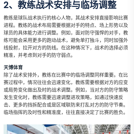
2、教练战术安排与临场调整
教练是球队战术执行的核心人物，其战术安排直接影响比赛
进程。教练的战术布局需要根据对手的特点、场上形势以及
球员的具体能力进行调整。例如，面对防守强悍的对手，教
练可能会采用更多的跑动战术，避免单打独斗，同时加强外
线投射，拉开对方的防线。在这种情况下，战术的选择必须
精准，并考虑到对手的防守弱点。
天博体育
除了战术安排外，教练在比赛中的临场调整同样重要。在比
赛过程中，情况往往会迅速变化，教练需要根据对方的应变
或局势变化做出及时的战术调整。例如，当对方的防守策略
发生变化时，教练需要迅速调整进攻策略，如通过快速反
击、更多的挡拆配合或是区域联防来打乱对方的防守节奏。
临场指挥的及时性和精准度，往往直接决定了比赛的胜负。