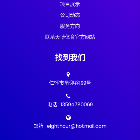
项目展示
公司动态
服务方向
联系天博体育官方网站
找到我们
仁怀市角迎谷199号
电话 : 13594780069
邮箱 : eighthour@hotmail.com