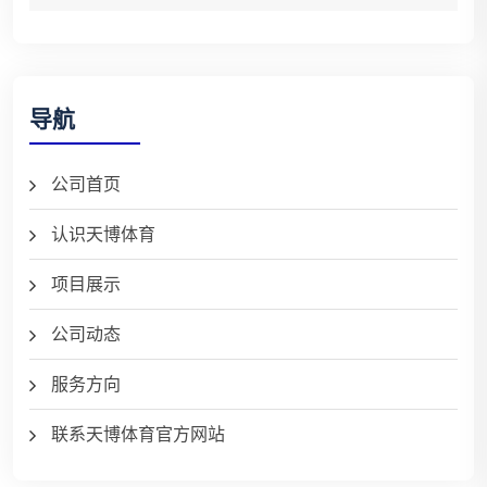
导航
公司首页
认识天博体育
项目展示
公司动态
服务方向
联系天博体育官方网站