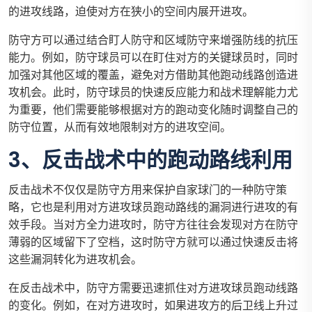
的进攻线路，迫使对方在狭小的空间内展开进攻。
防守方可以通过结合盯人防守和区域防守来增强防线的抗压
能力。例如，防守球员可以在盯住对方的关键球员时，同时
加强对其他区域的覆盖，避免对方借助其他跑动线路创造进
攻机会。此时，防守球员的快速反应能力和战术理解能力尤
为重要，他们需要能够根据对方的跑动变化随时调整自己的
防守位置，从而有效地限制对方的进攻空间。
3、反击战术中的跑动路线利用
反击战术不仅仅是防守方用来保护自家球门的一种防守策
略，它也是利用对方进攻球员跑动路线的漏洞进行进攻的有
效手段。当对方全力进攻时，防守方往往会发现对方在防守
薄弱的区域留下了空档，这时防守方就可以通过快速反击将
这些漏洞转化为进攻机会。
在反击战术中，防守方需要迅速抓住对方进攻球员跑动线路
的变化。例如，在对方进攻时，如果进攻方的后卫线上升过