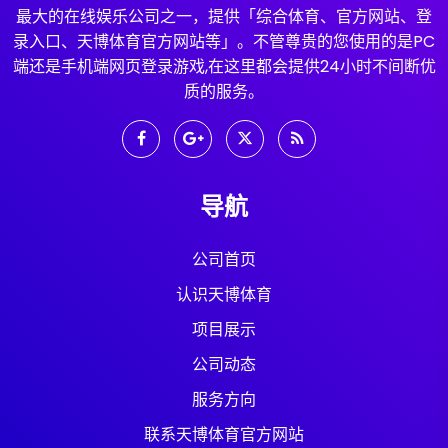
最大的在线娱乐公司之一，提供「综合体育、官方网站、登
录入口、天博体育官方网站等」。不管尊贵的您使用的是PC
端还是手机端网页登录游戏,在这里都会提供24小时不间断优
质的服务。
导航
公司首页
认识天博体育
项目展示
公司动态
服务方向
联系天博体育官方网站