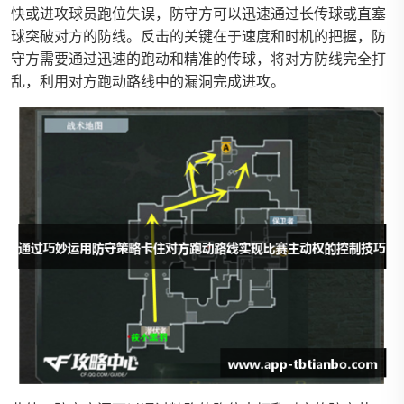
快或进攻球员跑位失误，防守方可以迅速通过长传球或直塞
球突破对方的防线。反击的关键在于速度和时机的把握，防
守方需要通过迅速的跑动和精准的传球，将对方防线完全打
乱，利用对方跑动路线中的漏洞完成进攻。