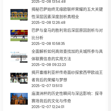
2025-12-08 13:54:48
揭秘巴萨始终无缘欧联杯荣耀的五大关键
性深层因素深度剖析真相全
2025-12-08 12:26:48
巴萨与皇马的胜利背后深层原因剖析与对
比分析
2025-12-08 10:58:35
全面解析如何高效查找加的夫城所参与具
体联赛信息的实用方法
2025-12-08 09:22:23
揭开塞维利亚杯传奇面纱探索西甲欧战王
者背后的荣耀与梦想
2025-12-07 13:51:13
庙澳洲杯的历史性瞬间与深远影响：探寻
赛场背后的文化与传奇
2025-12-07 12:24:01