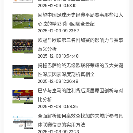
2025-12-09 10:53:10
回望中国足球历史经典平局赛事那些扣人
心弦的精彩瞬间回顾全景纪
2025-12-09 09:23:57
欧冠与欧联第三名附加赛的影响力与赛事
意义分析
2025-12-08 13:54:48
揭秘巴萨始终无缘欧联杯荣耀的五大关键
性深层因素深度剖析真相全
2025-12-08 12:26:48
巴萨与皇马的胜利背后深层原因剖析与对
比分析
2025-12-08 10:58:35
全面解析如何高效查找加的夫城所参与具
体联赛信息的实用方法
2025-12-08 09:22:23