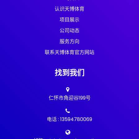
认识天博体育
项目展示
公司动态
服务方向
联系天博体育官方网站
找到我们
仁怀市角迎谷199号
电话 : 13594780069