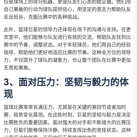
仅是球场上的得分机器，更是队友们心态的稳定器。他们用
自己果敢的行动为球队提供信心，用坚定的意志力帮助队友
走出低谷，克服比赛中的各种挑战。
此外，篮球巨星的领导力还体现在场下的沟通与支持。在更
衣室中，他们能够与队友进行有效的交流，帮助队友找到比
赛中的节奏，调整状态。对于年轻球员，他们用自己的经验
指导，帮助他们更好地适应比赛的节奏。这种全方位的领导
力，不仅提升了球队的凝聚力，也让整个团队在比赛中更加
无畏和果敢。
3、面对压力：坚韧与毅力的体
现
篮球比赛常常充满压力，尤其是在关键的第四节或者加时
赛，局势变化莫测。在这些时刻，巨星的坚韧与毅力是决定
比赛胜负的重要因素。面对强大的对手和不断增大的比赛压
力，巨星们能够保持冷静，持续发挥出色的竞技状态。这种