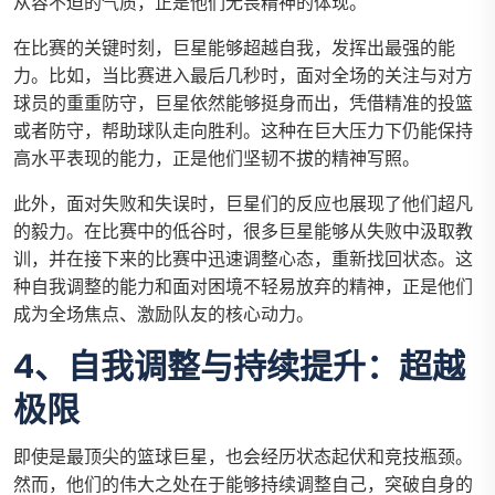
从容不迫的气质，正是他们无畏精神的体现。
在比赛的关键时刻，巨星能够超越自我，发挥出最强的能
力。比如，当比赛进入最后几秒时，面对全场的关注与对方
球员的重重防守，巨星依然能够挺身而出，凭借精准的投篮
或者防守，帮助球队走向胜利。这种在巨大压力下仍能保持
高水平表现的能力，正是他们坚韧不拔的精神写照。
此外，面对失败和失误时，巨星们的反应也展现了他们超凡
的毅力。在比赛中的低谷时，很多巨星能够从失败中汲取教
训，并在接下来的比赛中迅速调整心态，重新找回状态。这
种自我调整的能力和面对困境不轻易放弃的精神，正是他们
成为全场焦点、激励队友的核心动力。
4、自我调整与持续提升：超越
极限
即使是最顶尖的篮球巨星，也会经历状态起伏和竞技瓶颈。
然而，他们的伟大之处在于能够持续调整自己，突破自身的