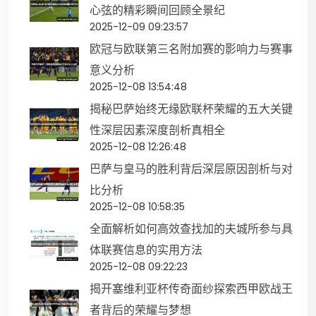
心弦的精彩瞬间回顾全景纪
2025-12-09 09:23:57
欧冠与欧联第三名附加赛的影响力与赛事
意义分析
2025-12-08 13:54:48
揭秘巴萨始终无缘欧联杯荣耀的五大关键
性深层因素深度剖析真相全
2025-12-08 12:26:48
巴萨与皇马的胜利背后深层原因剖析与对
比分析
2025-12-08 10:58:35
全面解析如何高效查找加的夫城所参与具
体联赛信息的实用方法
2025-12-08 09:22:23
揭开塞维利亚杯传奇面纱探索西甲欧战王
者背后的荣耀与梦想