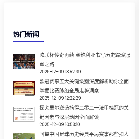
热门新闻
欧联杯传奇再续 塞维利亚书写历史辉煌冠
军之路
2025-12-09 13:52:39
欧冠赛事五大关键级别深度解析助你全面
掌握比赛脉络全局走势洞察
2025-12-09 12:22:29
探究里尔逆袭摘得二零二一法甲桂冠的关
键因素与深层动因全面解读
2025-12-09 10:53:10
回望中国足球历史经典平局赛事那些扣人