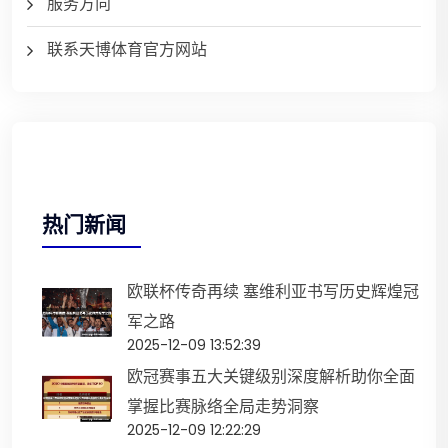
服务方向
联系天博体育官方网站
热门新闻
欧联杯传奇再续 塞维利亚书写历史辉煌冠
军之路
2025-12-09 13:52:39
欧冠赛事五大关键级别深度解析助你全面
掌握比赛脉络全局走势洞察
2025-12-09 12:22:29