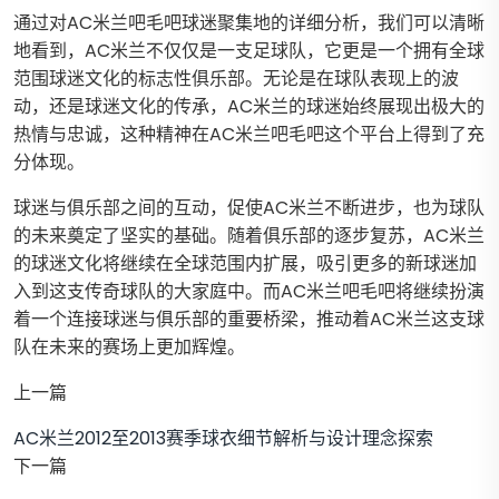
通过对AC米兰吧毛吧球迷聚集地的详细分析，我们可以清晰
地看到，AC米兰不仅仅是一支足球队，它更是一个拥有全球
范围球迷文化的标志性俱乐部。无论是在球队表现上的波
动，还是球迷文化的传承，AC米兰的球迷始终展现出极大的
热情与忠诚，这种精神在AC米兰吧毛吧这个平台上得到了充
分体现。
球迷与俱乐部之间的互动，促使AC米兰不断进步，也为球队
的未来奠定了坚实的基础。随着俱乐部的逐步复苏，AC米兰
的球迷文化将继续在全球范围内扩展，吸引更多的新球迷加
入到这支传奇球队的大家庭中。而AC米兰吧毛吧将继续扮演
着一个连接球迷与俱乐部的重要桥梁，推动着AC米兰这支球
队在未来的赛场上更加辉煌。
上一篇
AC米兰2012至2013赛季球衣细节解析与设计理念探索
下一篇