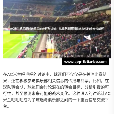
在AC米兰吧毛吧的讨论中，球迷们不仅仅是在关注比赛结
果，还在积极参与俱乐部相关信息的传播与共享。比如，在
球队转会期，球迷们会讨论潜在的转会目标，分析引援的可
行性，甚至预测未来可能的战术变化。这种深入的讨论让AC
米兰吧毛吧成为了球迷与俱乐部之间的一个重要信息交流平
台。