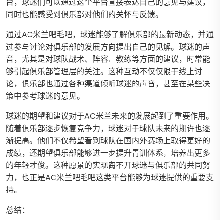
台，球迷们可以通过这个平台直接表达自己的意见与建议，
同时也能感受到俱乐部对他们的关怀与反馈。
通过AC米兰吧毛吧，球迷能够了解俱乐部的最新动态，并通
过参与讨论对俱乐部的发展方向提出自己的见解。球迷的声
音，尤其是对球队战术、阵容、教练等方面的建议，时常能
够引起俱乐部管理层的关注。这种互动不仅仅限于线上讨
论，俱乐部也通过各种渠道倾听球迷的声音，甚至在某些决
策中参考球迷的意见。
球迷的期望和建议对于AC米兰未来的发展起到了重要作用。
随着俱乐部逐步恢复竞争力，球迷对于球队未来的期许也逐
渐提高。他们不仅希望看到球队在国内外赛场上取得更好的
成绩，还期望俱乐部能够进一步提升青训体系，培养出更多
的年轻才俊。这种愿景的实现离不开球迷与俱乐部的共同努
力，也正是AC米兰吧毛吧这类平台能够为球迷提供的重要支
持。
总结：