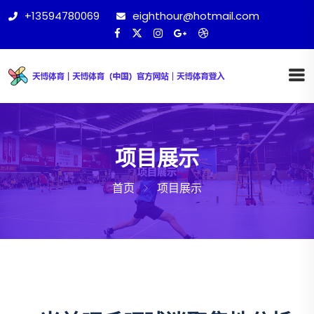
+13594780069
eighthour@hotmail.com
项目展示
首页
项目展示