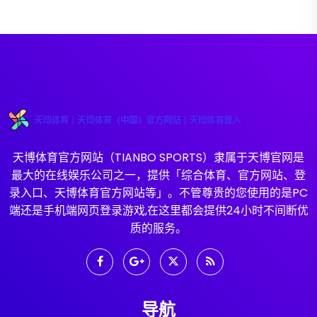
天博体育官方网站（TIANBO SPORTS）隶属于天博官网是
最大的在线娱乐公司之一，提供「综合体育、官方网站、登
录入口、天博体育官方网站等」。不管尊贵的您使用的是PC
端还是手机端网页登录游戏,在这里都会提供24小时不间断优
质的服务。
导航