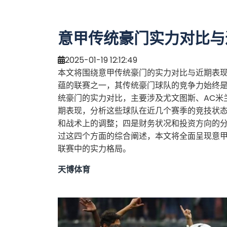
意甲传统豪门实力对比与
2025-01-19 12:12:49
本文将围绕意甲传统豪门的实力对比与近期表
蕴的联赛之一，其传统豪门球队的竞争力始终
统豪门的实力对比，主要涉及尤文图斯、AC米
期表现，分析这些球队在近几个赛季的竞技状
和战术上的调整；四是财务状况和投资方向的
过这四个方面的综合阐述，本文将全面呈现意
联赛中的实力格局。
天博体育