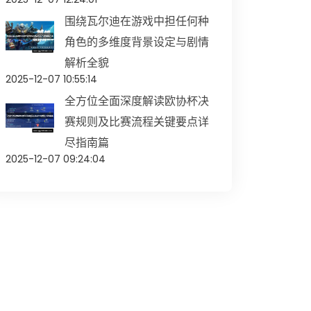
围绕瓦尔迪在游戏中担任何种
角色的多维度背景设定与剧情
解析全貌
2025-12-07 10:55:14
全方位全面深度解读欧协杯决
赛规则及比赛流程关键要点详
尽指南篇
2025-12-07 09:24:04