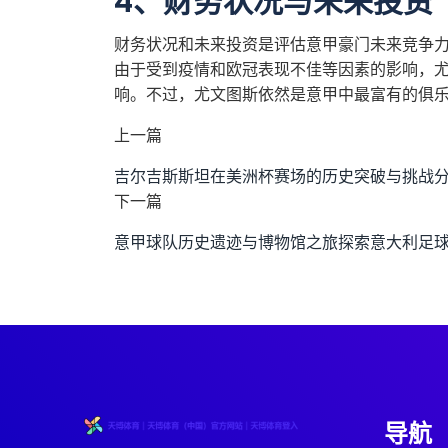
4、财务状况与未来投资
财务状况和未来投资是评估意甲豪门未来竞争
由于受到疫情和欧冠表现不佳等因素的影响，
响。不过，尤文图斯依然是意甲中最富有的俱
上一篇
吉尔吉斯斯坦在美洲杯赛场的历史突破与挑战
下一篇
意甲球队历史遗迹与博物馆之旅探索意大利足
导航