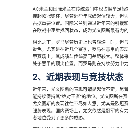
AC米兰和国际米兰在传统豪门中也占据举足轻
捧起欧冠奖杯，尽管近些年成绩起伏较大，但
占据重要位置。国际米兰则通过近年来的引援
在欧战中逐步找回状态，成为尤文图斯最有力
相比之下，罗马尽管历史上也曾辉煌一时，但与
逊色。尤其是在近几个赛季，罗马在意甲的表
甲赛场上，其成绩与传统豪门差距较大。整体来
处于意甲的顶尖位置，而罗马则在持续努力中
2、近期表现与竞技状态
近年来，尤文图斯的表现可谓是起伏不定，尽
能持续保持其“绝对王者”的地位。尤文图斯在
尤文图斯的表现往往不尽如人意。尤其是欧冠
强势表现。国内赛场上，尤文依然是冠军的有力
者地位受到了更多的威胁。