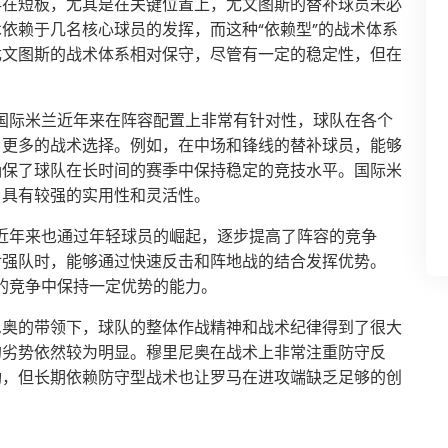
存在短板，尤其是在关键位置上，尤文图斯的替补球员未必
依赖于几名核心球员的发挥，而这种“依赖型”的战术体系
尤文图斯的战术体系相对保守，尽管有一定的稳定性，但在
国际米兰近年来在阵容配置上非常有针对性，球队在各个
了更多的战术选择。例如，在中场和锋线的替补球员，能够
确保了球队在长时间的赛季中保持稳定的竞技水平。国际米
，具有较强的实用性和灵活性。
近年来也通过年轻球员的崛起，逐步提高了阵容的竞争
对强队时，能够通过快速反击和阵地战的结合发挥优势。
的竞争中保持一定优势的能力。
尼奥的带领下，球队的整体作战精神和战术纪律得到了很大
的劣势依然较为明显。穆里尼奥在战术上非常注重防守反
功，但长期依赖防守型战术也让罗马在进攻端缺乏足够的创