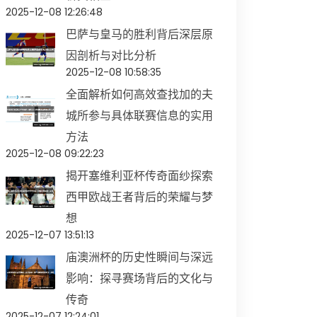
2025-12-08 12:26:48
巴萨与皇马的胜利背后深层原
因剖析与对比分析
2025-12-08 10:58:35
全面解析如何高效查找加的夫
城所参与具体联赛信息的实用
方法
2025-12-08 09:22:23
揭开塞维利亚杯传奇面纱探索
西甲欧战王者背后的荣耀与梦
想
2025-12-07 13:51:13
庙澳洲杯的历史性瞬间与深远
影响：探寻赛场背后的文化与
传奇
2025-12-07 12:24:01