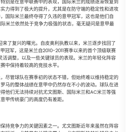
，特别是在意甲联赛中的表现，国际米兰的成绩逐渐恢复到
体实力得到了极大的提升，尤其是在防守端的稳定性和进攻
1赛季，国际米兰最终夺得了久违的意甲冠军，这也是他们自
前，国际米兰依然处于竞争力极强的状态，毫无疑问是意甲最
迎来了复兴的曙光。自皮奥利执教以来，米兰逐步找回了
意甲冠军，这是米兰自2010-2011赛季以来的首个顶级联赛
灵活调整，以及一些关键球员的表现。米兰的年轻化阵容
联赛中保持着较高的竞技水平。
稳，尽管球队在赛季初的状态不错，但始终难以维持稳定的
，罗马的整体战绩在意甲中仍然存在不小的波动。球队在进
得他们无法持续对抗尤文图斯、国际米兰和AC米兰等强
离意甲传统豪门的高度仍有差距。
期保持竞争力的关键因素之一。尤文图斯近年来虽然在阵容