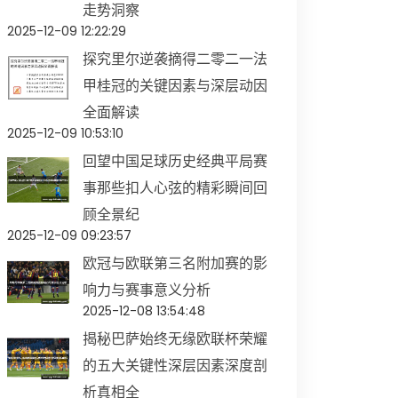
走势洞察
2025-12-09 12:22:29
探究里尔逆袭摘得二零二一法
甲桂冠的关键因素与深层动因
全面解读
2025-12-09 10:53:10
回望中国足球历史经典平局赛
事那些扣人心弦的精彩瞬间回
顾全景纪
2025-12-09 09:23:57
欧冠与欧联第三名附加赛的影
响力与赛事意义分析
2025-12-08 13:54:48
揭秘巴萨始终无缘欧联杯荣耀
的五大关键性深层因素深度剖
析真相全