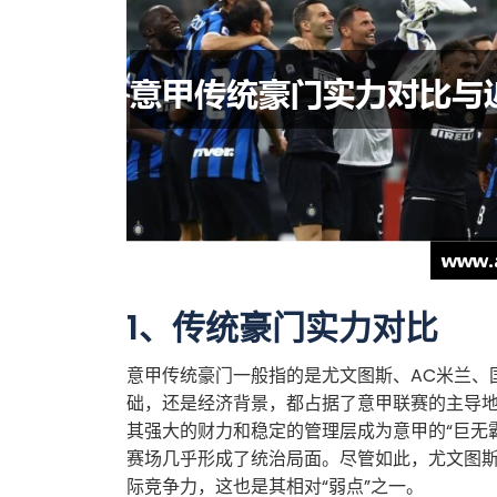
1、传统豪门实力对比
意甲传统豪门一般指的是尤文图斯、AC米兰、
础，还是经济背景，都占据了意甲联赛的主导
其强大的财力和稳定的管理层成为意甲的“巨无
赛场几乎形成了统治局面。尽管如此，尤文图
际竞争力，这也是其相对“弱点”之一。