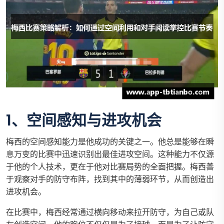
1、空间感知与进攻机会
梅西的空间感知能力是他成功的关键之一。他总是能够在瞬
息万变的比赛中迅速识别出最佳进攻空间。这种能力不仅源
于他的个人技术，更在于他对比赛局势的全面把握。梅西善
于观察对手的防守布阵，找到其中的薄弱环节，从而创造出
进攻机会。
在比赛中，梅西经常通过横向移动来拉开防守，为自己或队