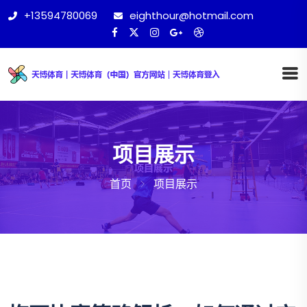
+13594780069
eighthour@hotmail.com
项目展示
首页
项目展示