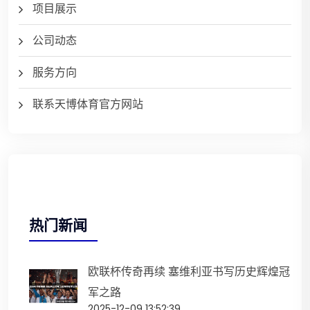
项目展示
公司动态
服务方向
联系天博体育官方网站
热门新闻
欧联杯传奇再续 塞维利亚书写历史辉煌冠
军之路
2025-12-09 13:52:39