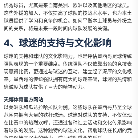
优秀球员，尤其是来自南美洲、欧洲以及其他地区的球员。
这些外援的加入，不仅提高了球队的技战术水平，也为本土
球员提供了学习和竞争的机会。如何平衡本土球员与外援之
间的关系，将是未来一段时间内球队发展的关键。
4、球迷的支持与文化影响
球迷的支持和球队的文化影响力，也是评估墨西哥足球传统
强队表现的一个重要维度。传统强队不仅依靠出色的竞技表
现赢得比赛，更通过与球迷的互动，建立起了深厚的文化根
基。墨西哥的传统强队拥有庞大的球迷基础，球迷的热情和
忠诚度为球队提供了巨大的精神动力。
天博体育官方网站
以美洲队和瓜达拉哈拉队为例，这些球队在墨西哥乃至全球
范围内拥有大量的铁杆球迷。球迷对球队的支持，不仅体现
在比赛中的热烈欢呼，还通过各种社会活动和文化传承影响
着球队的发展。这种独特的球迷文化，帮助球队在长期的竞