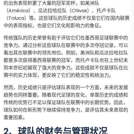
的出色表现积累了大量的冠军奖杯，如美洲队
（América）、瓜达拉哈拉队（Chivas）、托卢卡队
（Toluca）等。这些球队的历史成绩不仅是它们在国内联赛
中的表现指标，也是它们文化和影响力的象征。
传统强队的历史荣誉有助于评估它们在墨西哥足球联赛中的
竞争力。通过分析这些球队在联赛中的多次夺冠记录，可以
看出其在联赛中的领先地位。例如，美洲队和瓜达拉哈拉队
都曾多次获得墨西哥联赛的冠军，而托卢卡队也在上世纪末
到本世纪初展现了强大的竞争力。这些成就不仅是球队在比
赛中的实力体现，更反映了它们的稳定性和统治力。
然而，历史成绩只是评估球队表现的一个方面，未来的发展
趋势也同样重要。随着现代足球的变化，单靠历史的成绩和
传统的优势已不足以保证球队在联赛中的长期优势。因此，
球队如何在新形势下继续保持竞争力，是评估其未来表现的
重要因素。
2、球队的财务与管理状况