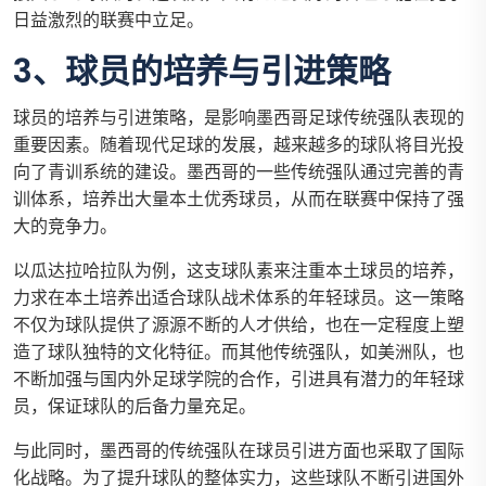
日益激烈的联赛中立足。
3、球员的培养与引进策略
球员的培养与引进策略，是影响墨西哥足球传统强队表现的
重要因素。随着现代足球的发展，越来越多的球队将目光投
向了青训系统的建设。墨西哥的一些传统强队通过完善的青
训体系，培养出大量本土优秀球员，从而在联赛中保持了强
大的竞争力。
以瓜达拉哈拉队为例，这支球队素来注重本土球员的培养，
力求在本土培养出适合球队战术体系的年轻球员。这一策略
不仅为球队提供了源源不断的人才供给，也在一定程度上塑
造了球队独特的文化特征。而其他传统强队，如美洲队，也
不断加强与国内外足球学院的合作，引进具有潜力的年轻球
员，保证球队的后备力量充足。
与此同时，墨西哥的传统强队在球员引进方面也采取了国际
化战略。为了提升球队的整体实力，这些球队不断引进国外