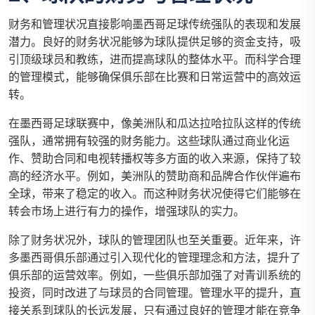
财务和管理状况直接影响墨西哥足球传统强队的表现和发展
潜力。良好的财务状况能够为球队提供足够的资金支持，吸
引顶级球员和教练，进而提高球队的整体水平。而科学合理
的管理模式，能够确保俱乐部在比赛和日常运营中的高效运
转。
在墨西哥足球联赛中，像美洲队和瓜达拉哈拉队这样的传统
强队，通常拥有较强的财务能力。这些球队通过商业化运
作、赞助合同和电视转播权等多方面的收入来源，保持了较
高的经济水平。例如，美洲队的赞助商和品牌合作伙伴遍布
全球，带来了稳定的收入。而这种财务状况使得它们能够在
转会市场上进行有力的操作，增强球队的实力。
除了财务状况外，球队的管理团队也至关重要。近年来，许
多墨西哥俱乐部通过引入现代化的管理理念和方法，提升了
俱乐部的运营效率。例如，一些俱乐部加强了对青训系统的
投资，同时改进了与球员的合同管理。管理水平的提升，直
接关系到球队的长远发展，只有通过良好的管理才能在竞争