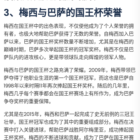
3、梅西与巴萨的国王杯荣誉
梅西在国王杯中的出色表现，不仅使他成为了个人荣誉的拥
有者，也极大地帮助巴萨获得了无数的荣誉。自梅西加入巴
萨以来，巴萨的国王杯奖杯数量不断增加，尤其是在梅西的
巅峰时期，巴萨多次举起国王杯的冠军奖杯。梅西不仅是巴
萨队内的进攻核心，更是带领球队走向辉煌的领军人物。
梅西与巴萨的国王杯之路充满了荣耀。2009年，梅西带领巴
萨夺得了他职业生涯的第一个国王杯冠军，而这也是巴萨自
1998年以来时隔11年再次捧起国王杯奖杯。随后的几年里，
梅西几乎每个赛季都会在国王杯赛场上有所作为，成为巴萨
争夺奖杯的重要保障。
尤其是在2015年，梅西和巴萨一起完成了史无前例的三冠王
壮举，国王杯冠军也成为了其中的重要组成部分。梅西在决
赛中打入关键进球，帮助巴萨战胜阿尔梅里亚，成功捧起国
王杯奖杯。梅西的不断进球和贡献，成为了巴萨在国王杯赛