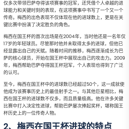
仅多次带领巴萨夺得该项赛事的冠军，还凭借个人卓越的进
球能力和关键时刻的表现，在这项赛事中书写了一个又一个
传奇。梅西的出色表现不仅体现在他的进球数上，更是在关
键比赛中扮演了决定胜负的角色。
梅西在国王杯的首次出场是在2004年，当时他还是一名年仅
17岁的年轻球员。尽管那时他并未取得太多的进球，但他已
经显露出自己的天赋。随着时间的推移，梅西逐渐成长为巴
萨的核心球员，开始在国王杯中展现出自己的攻击力。2009
年，梅西帮助巴萨夺得国王杯冠军，个人表现也得到了广泛
的认可。
至今，梅西在国王杯中的进球数已经超过50个，这一成就使
他成为该赛事历史上的最佳射手之一。与其他巨星相比，梅
西在国王杯的进球数不仅多，而且质量极高。他在许多关键
比赛中打入决定性进球，帮助巴萨屡次捧起奖杯，堪称国王
杯历史上的一位传奇人物。
2、梅西在国王杯进球的特点