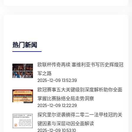
热门新闻
欧联杯传奇再续 塞维利亚书写历史辉煌冠
军之路
2025-12-09 13:52:39
欧冠赛事五大关键级别深度解析助你全面
掌握比赛脉络全局走势洞察
2025-12-09 12:22:29
探究里尔逆袭摘得二零二一法甲桂冠的关
键因素与深层动因全面解读
2025-12-09 10:53:10