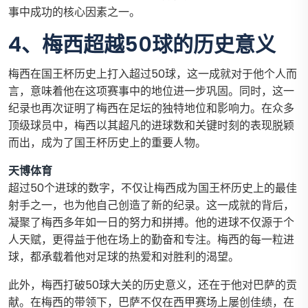
事中成功的核心因素之一。
4、梅西超越50球的历史意义
梅西在国王杯历史上打入超过50球，这一成就对于他个人而
言，意味着他在这项赛事中的地位进一步巩固。同时，这一
纪录也再次证明了梅西在足坛的独特地位和影响力。在众多
顶级球员中，梅西以其超凡的进球数和关键时刻的表现脱颖
而出，成为了国王杯历史上的重要人物。
天博体育
超过50个进球的数字，不仅让梅西成为国王杯历史上的最佳
射手之一，也为他自己创造了新的纪录。这一成就的背后，
凝聚了梅西多年如一日的努力和拼搏。他的进球不仅源于个
人天赋，更得益于他在场上的勤奋和专注。梅西的每一粒进
球，都承载着他对足球的热爱和对胜利的渴望。
此外，梅西打破50球大关的历史意义，还在于他对巴萨的贡
献。在梅西的带领下，巴萨不仅在西甲赛场上屡创佳绩，在