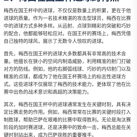
梅西在国王杯中的进球，不仅仅是数量上的积累，更在于他
进球的质量。作为一名技术精湛的攻击型球员，梅西在比赛
中的进球方式多种多样。从远射、点球到精彩的突破和巧妙
的配合，他都能够轻松应对。在国王杯的赛场上，梅西凭借
自己独特的球风，展示了无数令人惊叹的进球。
首先，梅西在国王杯的进球大多数都具有非常高的技术含
量。他擅长在狭小的空间内制造威胁，利用精准的射门打破
对方的防线。例如，他的右脚弧线球、巧妙的内切射门以及
精准的点球，都成为了他在国王杯赛场上的标志性进球方
式。这些进球不仅展现了梅西的技术能力，更体现了他在比
赛中出色的战术意识和高超的决策能力。
其次，梅西在国王杯中的进球通常发生在关键时刻，具有决
定比赛走势的作用。例如，梅西常常在比赛的关键时段打入
制胜球，帮助巴萨在艰难的比赛中取得胜利。无论是淘汰赛
阶段的加时赛进球，还是决赛中的致命一击，梅西总能在关
键时刻站出来，成为巴萨获胜的重要推手。