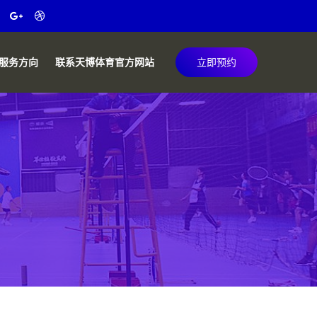
服务方向
联系天博体育官方网站
立即预约