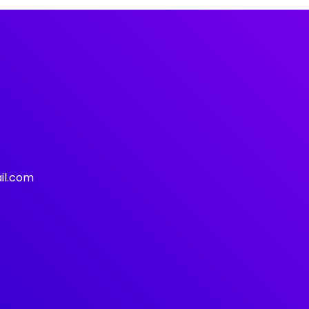
il.com