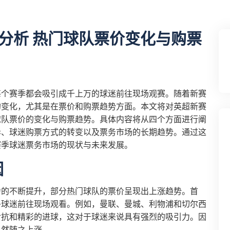
分析 热门球队票价变化与购票
每个赛季都会吸引成千上万的球迷前往现场观赛。随着新赛
的变化，尤其是在票价和购票趋势方面。本文将对英超新赛
球队票价的变化与购票趋势。具体内容将从四个方面进行阐
异、球迷购票方式的转变以及票务市场的长期趋势。通过这
赛季球迷票务市场的现状与未来发展。
因
力的不断提升，部分热门球队的票价呈现出上涨趋势。首
多球迷前往现场观看。例如，曼联、曼城、利物浦和切尔西
对抗和精彩的进球，这对于球迷来说具有强烈的吸引力。因
自然随之上涨。