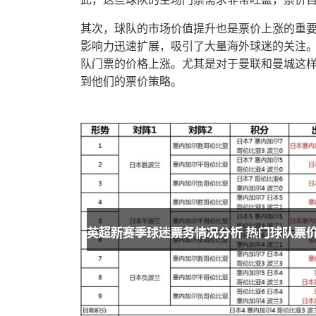
其次，球队的市场价值提升也是票价上涨的重
影响力迅速扩展，吸引了大量海外球迷的关注
队门票的价格上涨。尤其是对于曼联和曼城这
到他们的票价策略。