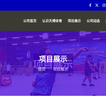
公司首页
认识天博体育
项目展示
公司动态
项目展示
首页
项目展示