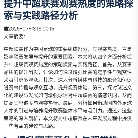
提升中超联赛观赛热度的策略探
索与实践路径分析
2025-07-13 16:00:15
文章摘要：
中超联赛作为中国足球的重要组成部分，其观赛热度一直是
影响联赛发展与提升的重要因素。本文将从四个方面分析提
升中超联赛观赛热度的策略探索与实践路径。首先，从赛事
品质的提升出发，讨论如何通过增强比赛的竞争性与观赏性
来吸引更多观众。其次，深入分析媒体与科技的融合如何促
进赛事传播与观众互动，提升观赛体验。第三，探讨球迷文
化的建设与发展如何增强球迷对中超联赛的情感认同，从而
提高其忠诚度与观赛热情。最后，分析如何借助国内外足球
人才的引进与培养提升联赛整体水平与吸引力。通过对这些
策略的深入剖析，本文将为中超联赛在未来发展过程中提供
一些有益的建议与思路。