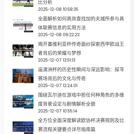
比分析
2025-12-08 10:58:35
全面解析如何高效查找加的夫城所参与具
体联赛信息的实用方法
2025-12-08 09:22:23
揭开塞维利亚杯传奇面纱探索西甲欧战王
者背后的荣耀与梦想
2025-12-07 13:51:13
庙澳洲杯的历史性瞬间与深远影响：探寻
赛场背后的文化与传奇
2025-12-07 12:24:01
围绕瓦尔迪在游戏中担任何种角色的多维
度背景设定与剧情解析全貌
2025-12-07 10:55:14
全方位全面深度解读欧协杯决赛规则及比
赛流程关键要点详尽指南篇