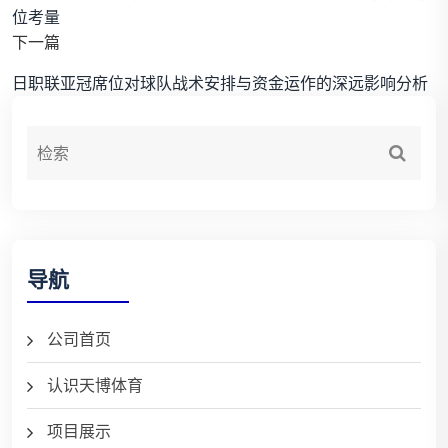
位考量
下一篇
日职联亚冠席位对球队战术安排与资金运作的深远影响分析
导航
公司首页
认识天博体育
项目展示