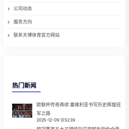
公司动态
服务方向
联系天博体育官方网站
热门新闻
欧联杯传奇再续 塞维利亚书写历史辉煌冠
军之路
2025-12-09 13:52:39