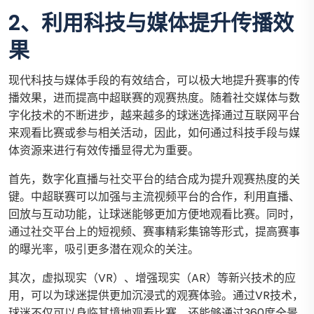
2、利用科技与媒体提升传播效
果
现代科技与媒体手段的有效结合，可以极大地提升赛事的传
播效果，进而提高中超联赛的观赛热度。随着社交媒体与数
字化技术的不断进步，越来越多的球迷选择通过互联网平台
来观看比赛或参与相关活动，因此，如何通过科技手段与媒
体资源来进行有效传播显得尤为重要。
首先，数字化直播与社交平台的结合成为提升观赛热度的关
键。中超联赛可以加强与主流视频平台的合作，利用直播、
回放与互动功能，让球迷能够更加方便地观看比赛。同时，
通过社交平台上的短视频、赛事精彩集锦等形式，提高赛事
的曝光率，吸引更多潜在观众的关注。
其次，虚拟现实（VR）、增强现实（AR）等新兴技术的应
用，可以为球迷提供更加沉浸式的观赛体验。通过VR技术，
球迷不仅可以身临其境地观看比赛，还能够通过360度全景