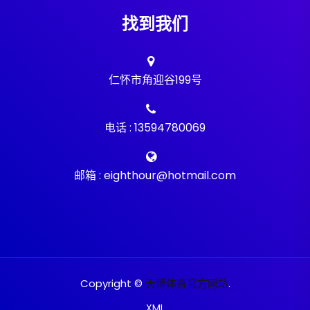
找到我们
仁怀市角迎谷199号
电话 : 13594780069
邮箱 : eighthour@hotmail.com
Copyright ©
天博体育官方网站
.
XML