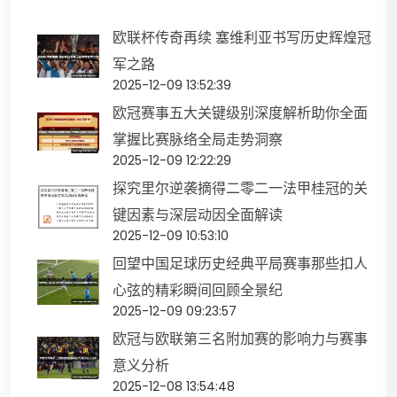
欧联杯传奇再续 塞维利亚书写历史辉煌冠
军之路
2025-12-09 13:52:39
欧冠赛事五大关键级别深度解析助你全面
掌握比赛脉络全局走势洞察
2025-12-09 12:22:29
探究里尔逆袭摘得二零二一法甲桂冠的关
键因素与深层动因全面解读
2025-12-09 10:53:10
回望中国足球历史经典平局赛事那些扣人
心弦的精彩瞬间回顾全景纪
2025-12-09 09:23:57
欧冠与欧联第三名附加赛的影响力与赛事
意义分析
2025-12-08 13:54:48