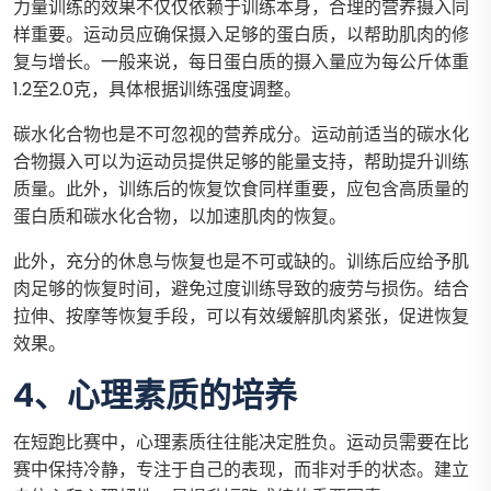
力量训练的效果不仅仅依赖于训练本身，合理的营养摄入同
样重要。运动员应确保摄入足够的蛋白质，以帮助肌肉的修
复与增长。一般来说，每日蛋白质的摄入量应为每公斤体重
1.2至2.0克，具体根据训练强度调整。
碳水化合物也是不可忽视的营养成分。运动前适当的碳水化
合物摄入可以为运动员提供足够的能量支持，帮助提升训练
质量。此外，训练后的恢复饮食同样重要，应包含高质量的
蛋白质和碳水化合物，以加速肌肉的恢复。
此外，充分的休息与恢复也是不可或缺的。训练后应给予肌
肉足够的恢复时间，避免过度训练导致的疲劳与损伤。结合
拉伸、按摩等恢复手段，可以有效缓解肌肉紧张，促进恢复
效果。
4、心理素质的培养
在短跑比赛中，心理素质往往能决定胜负。运动员需要在比
赛中保持冷静，专注于自己的表现，而非对手的状态。建立