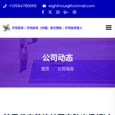
+13594780069
eighthour@hotmail.com
公司动态
首页
公司动态