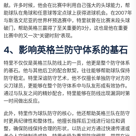
献。许多时候，他会在比赛中利用自己强大的头球能力，帮
助球队在角球和任意球等定点球上获得进球机会。在2007年
与斯洛文尼亚的世界杯预选赛中，特里就曾在比赛末段头球
破门，帮助英格兰赢得了至关重要的3分，这也是他在重要
比赛中的又一次“关键时刻”表现。
4、影响英格兰防守体系的基石
特里不仅仅是英格兰队防线上的一员，他更是整个防守体系
的基石。他与其他后卫的配合默契，往往能够帮助球队保持
防守稳定。特里深谙防守艺术，他不仅擅长单独防守对方的
尖刀球员，更能够在整个防守体系中与队友形成有效协作。
通过与队友之间的精妙配合，特里能够在防线出现漏洞时第
一时间做出反应。
此外，特里作为球队防守的核心，他还帮助英格兰队在防守
时更具纪律性和整体性。他擅长指挥后卫线进行站位和调
整，确保防线保持合理的形状，以防止对方通过快速传递或