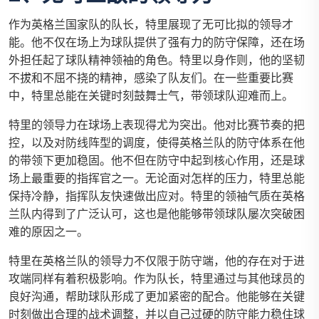
作为英格兰国家队的队长，特里展现了无可比拟的领导才
能。他不仅在场上为球队提供了强有力的防守保障，还在场
外担任起了球队精神领袖的角色。特里以身作则，他的坚韧
不拔和不屈不挠的精神，感染了队友们。在一些重要比赛
中，特里总能在关键时刻鼓舞士气，带领球队迎难而上。
特里的领导力在球场上表现得尤为突出。他对比赛节奏的把
控，以及对防线阵型的调度，使得英格兰队的防守体系在他
的带领下更加稳固。他不但在防守中起到核心作用，还是球
场上最重要的指挥官之一。无论面对怎样的压力，特里总能
保持冷静，指挥队友快速做出应对。特里的领袖气质在英格
兰队内得到了广泛认可，这也是他能够带领球队屡次突破困
难的原因之一。
特里在英格兰队的领导力不仅限于防守端，他的存在对于进
攻端同样有着积极影响。作为队长，特里通过与其他球员的
良好沟通，帮助球队形成了更加紧密的配合。他能够在关键
时刻做出合理的战术调整，并以自己过硬的防守能力稳住球