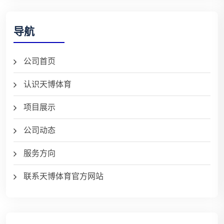
导航
公司首页
认识天博体育
项目展示
公司动态
服务方向
联系天博体育官方网站