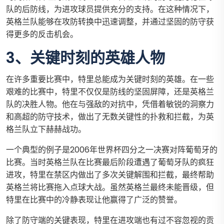
队的后防线，为进攻球员提供充分的支持。在这种情况下，
英格兰队能够在攻防转换中迅速调整，并通过坚固的防守获
得更多的反击机会。
3、关键时刻的英雄人物
在许多重要比赛中，特里总能成为关键时刻的英雄。在一些
艰难的比赛中，特里不仅仅是防线的坚固屏障，还是英格兰
队的决胜人物。他在与强敌的对抗中，凭借着敏锐的洞察力
和高超的防守技术，做出了无数关键性的扑救和拦截，为英
格兰队立下赫赫战功。
一个典型的例子是2006年世界杯四分之一决赛对阵葡萄牙的
比赛。当时英格兰队在比赛最后阶段遭遇了葡萄牙队的疯狂
进攻，特里在禁区内做出了多次关键解围和拦截，最终帮助
英格兰将比赛拖入点球大战。虽然英格兰最终未能晋级，但
特里在比赛中的冷静表现让他赢得了广泛的赞誉。
除了防守端的关键表现，特里在进攻端也有过不容忽视的贡