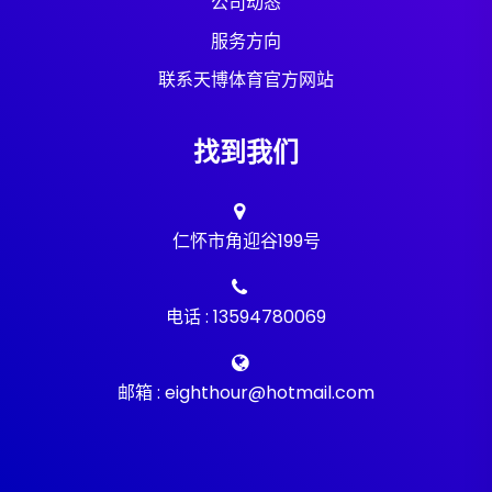
公司动态
服务方向
联系天博体育官方网站
找到我们
仁怀市角迎谷199号
电话 : 13594780069
邮箱 : eighthour@hotmail.com