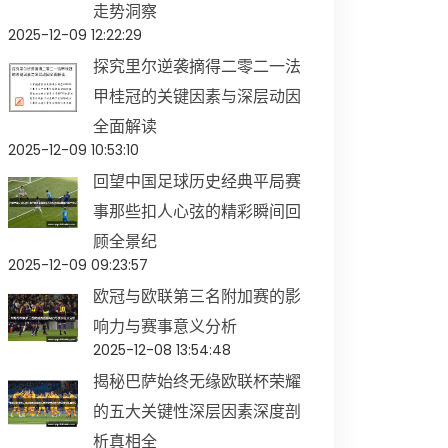
走势洞察
2025-12-09 12:22:29
探究里尔逆袭摘得二零二一法
甲桂冠的关键因素与深层动因
全面解读
2025-12-09 10:53:10
回望中国足球历史经典平局赛
事那些扣人心弦的精彩瞬间回
顾全景纪
2025-12-09 09:23:57
欧冠与欧联第三名附加赛的影
响力与赛事意义分析
2025-12-08 13:54:48
揭秘巴萨始终无缘欧联杯荣耀
的五大关键性深层因素深度剖
析真相全