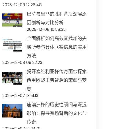
2025-12-08 12:26:48
巴萨与皇马的胜利背后深层原
因剖析与对比分析
2025-12-08 10:58:35
全面解析如何高效查找加的夫
城所参与具体联赛信息的实用
方法
2025-12-08 09:22:23
揭开塞维利亚杯传奇面纱探索
西甲欧战王者背后的荣耀与梦
想
2025-12-07 13:51:13
庙澳洲杯的历史性瞬间与深远
影响：探寻赛场背后的文化与
传奇
2025-12-07 12:24:01