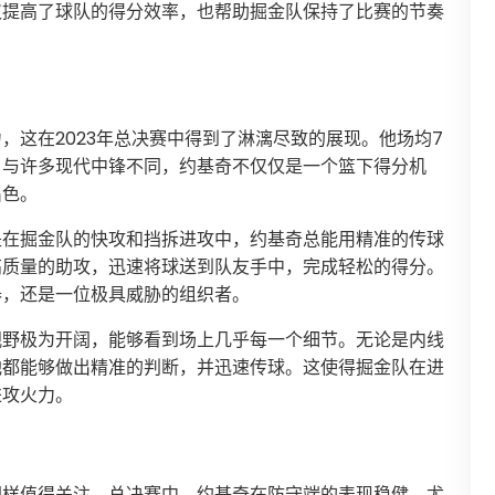
仅提高了球队的得分效率，也帮助掘金队保持了比赛的节奏
，这在2023年总决赛中得到了淋漓尽致的展现。他场均7
。与许多现代中锋不同，约基奇不仅仅是一个篮下得分机
出色。
是在掘金队的快攻和挡拆进攻中，约基奇总能用精准的传球
高质量的助攻，迅速将球送到队友手中，完成轻松的得分。
器，还是一位极具威胁的组织者。
视野极为开阔，能够看到场上几乎每一个细节。无论是内线
他都能够做出精准的判断，并迅速传球。这使得掘金队在进
进攻火力。
同样值得关注。总决赛中，约基奇在防守端的表现稳健，尤