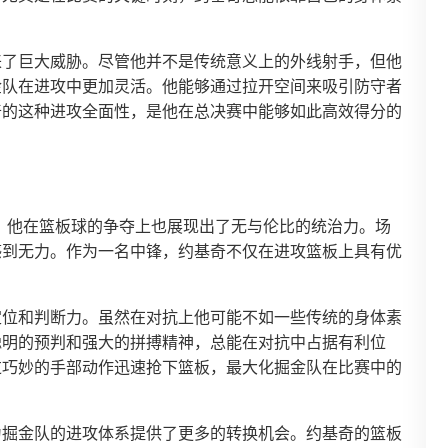
来了巨大威胁。尽管他并不是传统意义上的外线射手，但他
金队在进攻中更加灵活。他能够通过拉开空间来吸引防守者
奇的这种进攻全面性，是他在总决赛中能够如此高效得分的
心，他在篮板球的争夺上也展现出了无与伦比的统治力。场
感到无力。作为一名中锋，约基奇不仅在进攻篮板上具有优
定位和判断力。虽然在对抗上他可能不如一些传统的身体素
聪明的预判和强大的拼搏精神，总能在对抗中占据有利位
过巧妙的手部动作迅速抢下篮板，最大化掘金队在比赛中的
为掘金队的进攻体系提供了更多的转换机会。约基奇的篮板