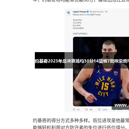
约基奇的得分方式多种多样。低位进攻是他最
能够轻松利用对方防守者的失位进行低位得分