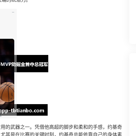
常用的武器之一。凭借他高超的脚步和柔和的手感，约基奇
。尤其是在比赛的关键时刻，约基奇总能依靠自己的身体素