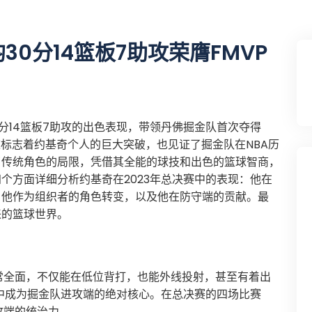
30分14篮板7助攻荣膺FMVP
30分14篮板7助攻的出色表现，带领丹佛掘金队首次夺得
。这标志着约基奇个人的巨大突破，也见证了掘金队在NBA历
了传统角色的局限，凭借其全能的球技和出色的篮球智商，
个方面详细分析约基奇在2023年总决赛中的表现：他在
、他作为组织者的角色转变，以及他在防守端的贡献。最
来的篮球世界。
常全面，不仅能在低位背打，也能外线投射，甚至有着出
赛中成为掘金队进攻端的绝对核心。在总决赛的四场比赛
攻端的统治力。