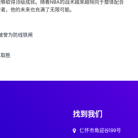
够取得顶级成就。随着NBA的战术越来越倾向于整体配合
佼者，他的未来也充满了无限可能。
被誉为防线铁闸
队取胜
找到我们
仁怀市角迎谷199号