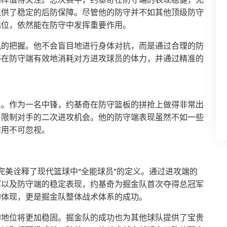
提供了稳定的后防保障。尽管他的防守并不如其他顶级防守
站位，依然能在防守中发挥重要作用。
机的把握。他不会盲目地进行身体对抗，而是通过合理的防
够在防守端有效地消耗对方进攻球员的体力，并通过精准的
上。作为一名中锋，约基奇在防守篮板的拼抢上做得非常出
，限制对手的二次进攻机会。他的防守端表现虽然不如一些
作用不可忽视。
，完美诠释了现代篮球中“全能球员”的定义。通过进攻端的
挥以及防守端的稳定表现，约基奇为掘金队首次夺得总冠军
的体现，更是掘金队整体战术体系的成功。
的地位将更加稳固。掘金队的成功也为其他球队提供了宝贵