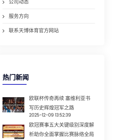
公司动态
服务方向
联系天博体育官方网站
热门新闻
欧联杯传奇再续 塞维利亚书
写历史辉煌冠军之路
2025-12-09 13:52:39
欧冠赛事五大关键级别深度解
析助你全面掌握比赛脉络全局