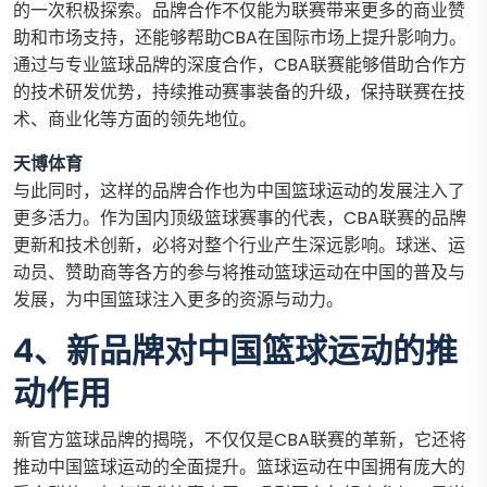
的一次积极探索。品牌合作不仅能为联赛带来更多的商业赞
助和市场支持，还能够帮助CBA在国际市场上提升影响力。
通过与专业篮球品牌的深度合作，CBA联赛能够借助合作方
的技术研发优势，持续推动赛事装备的升级，保持联赛在技
术、商业化等方面的领先地位。
天博体育
与此同时，这样的品牌合作也为中国篮球运动的发展注入了
更多活力。作为国内顶级篮球赛事的代表，CBA联赛的品牌
更新和技术创新，必将对整个行业产生深远影响。球迷、运
动员、赞助商等各方的参与将推动篮球运动在中国的普及与
发展，为中国篮球注入更多的资源与动力。
4、新品牌对中国篮球运动的推
动作用
新官方篮球品牌的揭晓，不仅仅是CBA联赛的革新，它还将
推动中国篮球运动的全面提升。篮球运动在中国拥有庞大的