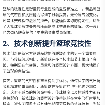
篮球的稳定性是衡量其专业性能的重要标准之一。新品牌篮
球的气密性和抗压能力得到了显著提高，无论是气温变化，
还是比赛过程中激烈的撞击，都能确保篮球的稳定性，避免
了因篮球变形或失去气压而影响比赛进程的情况。这一设计
也为CBA联赛提供了更高的赛事质量保障。
2、技术创新提升篮球竞技性
技术创新是新官方篮球品牌能够脱颖而出的另一个重要原
因。与传统篮球相比，新篮球在多个技术细节上做出了突
破，特别是在气密性、重量和流线型设计方面，极大地提升
了篮球的竞技性。
首先，篮球的气密性和重量得到了优化。通过科学的气压调
节和精准的重量配比，新篮球在投篮时的飞行轨迹更加稳
定。这对于球员的投篮命中率、传球精度以及控球能力都有
直接影响。新篮球的流线型设计使得篮球在空中飞行时更加
稳定，减少了因风力或其他外部因素导致的轨迹偏差，为球