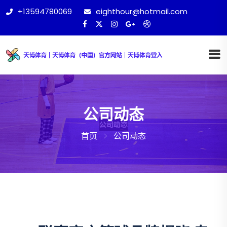
+13594780069
eighthour@hotmail.com
公司动态
首页
公司动态