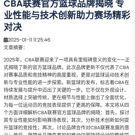
CBA联赛官方篮球品牌揭晓 专
业性能与技术创新助力赛场精彩
对决
2025-01-11 11:25:46
文章摘要：
2025年，CBA联赛迎来了一项具有里程碑意义的变化——正
式揭晓了新的官方篮球品牌。此次品牌更新不仅代表了CBA
对赛事品质和竞技精神的高度重视，更是对篮球运动技术创
新与专业性能的进一步探索。新篮球的发布，标志着CBA在
持续发展与提升中迈出了关键的一步。它不仅在外观设计、
材质选择上突破传统，更在细节与性能上做出了全面优化，
为每一位运动员的竞技表现提供了更高的保障。本文将从四
个方面详细解析CBA联赛官方篮球品牌的揭晓：首先，探讨
其专业性能如何影响赛场表现；其次，分析技术创新如何提
升篮球的竞技性；再次，讨论品牌合作对CBA联赛发展的意