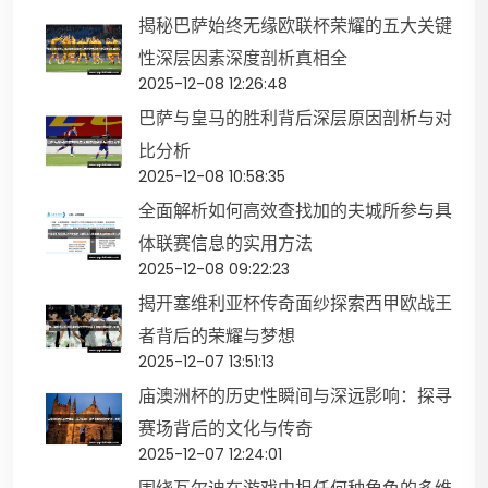
揭秘巴萨始终无缘欧联杯荣耀的五大关键
性深层因素深度剖析真相全
2025-12-08 12:26:48
巴萨与皇马的胜利背后深层原因剖析与对
比分析
2025-12-08 10:58:35
全面解析如何高效查找加的夫城所参与具
体联赛信息的实用方法
2025-12-08 09:22:23
揭开塞维利亚杯传奇面纱探索西甲欧战王
者背后的荣耀与梦想
2025-12-07 13:51:13
庙澳洲杯的历史性瞬间与深远影响：探寻
赛场背后的文化与传奇
2025-12-07 12:24:01