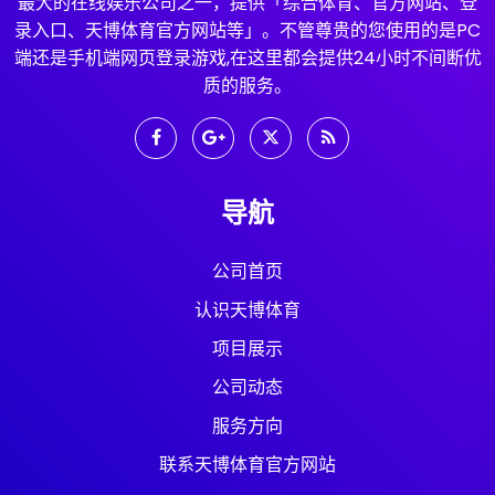
最大的在线娱乐公司之一，提供「综合体育、官方网站、登
录入口、天博体育官方网站等」。不管尊贵的您使用的是PC
端还是手机端网页登录游戏,在这里都会提供24小时不间断优
质的服务。
导航
公司首页
认识天博体育
项目展示
公司动态
服务方向
联系天博体育官方网站