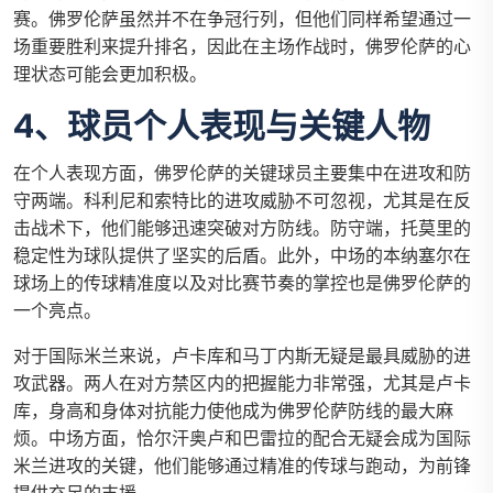
赛。佛罗伦萨虽然并不在争冠行列，但他们同样希望通过一
场重要胜利来提升排名，因此在主场作战时，佛罗伦萨的心
理状态可能会更加积极。
4、球员个人表现与关键人物
在个人表现方面，佛罗伦萨的关键球员主要集中在进攻和防
守两端。科利尼和索特比的进攻威胁不可忽视，尤其是在反
击战术下，他们能够迅速突破对方防线。防守端，托莫里的
稳定性为球队提供了坚实的后盾。此外，中场的本纳塞尔在
球场上的传球精准度以及对比赛节奏的掌控也是佛罗伦萨的
一个亮点。
对于国际米兰来说，卢卡库和马丁内斯无疑是最具威胁的进
攻武器。两人在对方禁区内的把握能力非常强，尤其是卢卡
库，身高和身体对抗能力使他成为佛罗伦萨防线的最大麻
烦。中场方面，恰尔汗奥卢和巴雷拉的配合无疑会成为国际
米兰进攻的关键，他们能够通过精准的传球与跑动，为前锋