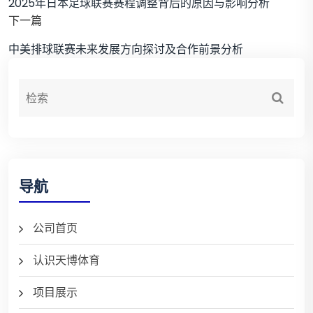
2025年日本足球联赛赛程调整背后的原因与影响分析
下一篇
中美排球联赛未来发展方向探讨及合作前景分析
导航
公司首页
认识天博体育
项目展示