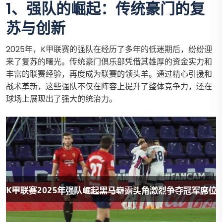
1、强队的崛起：传统豪门的复
苏与创新
2025年，K甲联赛的强队在经历了多年的低迷期后，纷纷迎
来了复苏的曙光。传统豪门俱乐部凭借其雄厚的资金实力和
丰富的联赛经验，再度成为联赛的领头羊。通过精心引援和
战术革新，这些强队不仅在阵容上提升了整体竞争力，还在
球场上展现出了强大的统治力。