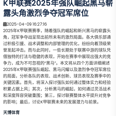
K甲联赛2025年强队崛起黑马崭
露头角激烈争夺冠军席位
2025-04-09 16:27:16
2025年K甲联赛赛季，随着强队的崛起和新兴黑马的崭露头
角，冠军争夺战呈现出前所未有的激烈局面。各大俱乐部通
过积极引援、战术调整和内部管理的优化，纷纷向着顶级荣
誉发起冲击。而与此同时，一些长期处于联赛中游的球队凭
借独特的打法与稳健的表现，开始在赛季中展现出强大的竞
争力，成为不可忽视的“黑马”。本文将从四个方面详细阐述
2025年K甲联赛强队崛起、黑马闪耀以及激烈争夺冠军席位
的局面，分析各队的表现、战术创新、球员表现及赛季中的
关键因素。首先，将深入探讨强队如何通过整体实力和经验
积累占据上风；其次，分析黑马的崛起，如何通过灵活战术
和深度阵容突破重围；第三，探讨联赛整体水平提升对竞争
的影响；最后，讨论K甲联赛未来的发展潜力与前景。
天博体育