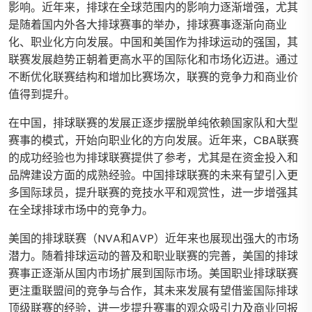
影响。近年来，排球在全球范围内的影响力逐渐增强，尤其
是随着国内外各大排球赛事的举办，排球赛事逐渐向商业
化、职业化方向发展。中国和美国作为排球运动的强国，其
联赛发展趋势正朝着更高水平的国际化和市场化迈进。通过
不断优化联赛结构和增加比赛场次，联赛的竞争力和商业价
值得到提升。
在中国，排球联赛的发展正逐步摆脱单纯依赖国家队和大型
赛事的模式，开始向职业化的方向发展。近年来，CBA联赛
的成功经验也为排球联赛提供了参考，尤其是在资金投入和
品牌建设方面的成熟经验。中国排球联赛的未来有望引入更
多国际球员，提升联赛的竞技水平和观赏性，进一步增强其
在全球排球市场中的竞争力。
美国的排球联赛（NVA和AVP）近年来也展现出强大的市场
潜力。随着排球运动的普及和职业联赛的完善，美国的排球
赛事正逐渐从国内市场扩展到国际市场。美国职业排球联赛
更注重联盟间的竞争与合作，其未来发展有望借鉴国际排球
顶级联赛的经验，进一步提升赛事的观众吸引力及商业回报