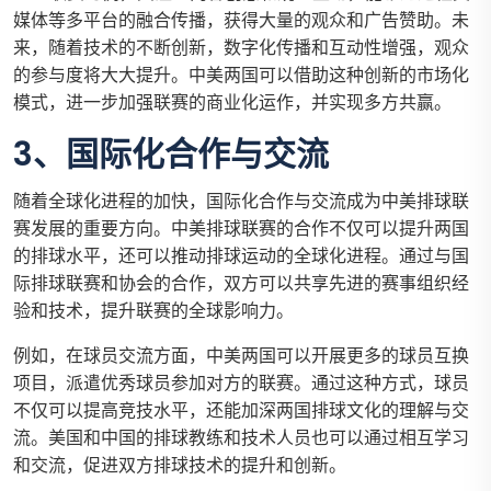
媒体等多平台的融合传播，获得大量的观众和广告赞助。未
来，随着技术的不断创新，数字化传播和互动性增强，观众
的参与度将大大提升。中美两国可以借助这种创新的市场化
模式，进一步加强联赛的商业化运作，并实现多方共赢。
3、国际化合作与交流
随着全球化进程的加快，国际化合作与交流成为中美排球联
赛发展的重要方向。中美排球联赛的合作不仅可以提升两国
的排球水平，还可以推动排球运动的全球化进程。通过与国
际排球联赛和协会的合作，双方可以共享先进的赛事组织经
验和技术，提升联赛的全球影响力。
例如，在球员交流方面，中美两国可以开展更多的球员互换
项目，派遣优秀球员参加对方的联赛。通过这种方式，球员
不仅可以提高竞技水平，还能加深两国排球文化的理解与交
流。美国和中国的排球教练和技术人员也可以通过相互学习
和交流，促进双方排球技术的提升和创新。