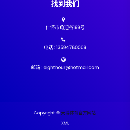
找到我们
仁怀市角迎谷199号
电话 : 13594780069
邮箱 : eighthour@hotmail.com
Copyright ©
天博体育官方网站
.
XML