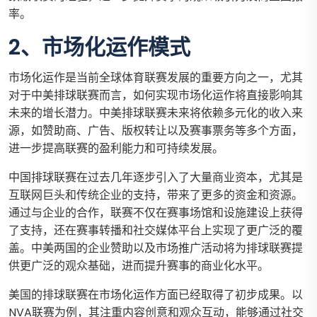
率。
2、市场化运作模式
市场化运作是当前全球体育联赛发展的重要方向之一，尤其
对于中美排球联赛而言，如何实现市场化运作将直接影响其
未来的增长潜力。中美排球联赛未来将依赖多元化的收入来
源，如赞助商、广告、版权转让以及赛事票务等多个方面，
进一步提高联赛的盈利能力和可持续发展。
中国排球联赛在过去几年逐步引入了大量商业资本，尤其是
互联网巨头和传统企业的支持，带来了更多的资金和资源。
通过与企业的合作，联赛不仅在赛事场馆和设施建设上获得
了支持，还在赛事转播和社交媒体平台上实现了更广泛的覆
盖。中美两国的企业赞助以及市场推广活动将为排球联赛提
供更广泛的观众基础，进而提升赛事的商业化水平。
美国的排球联赛在市场化运作方面已经取得了初步成果。以
NVA联赛为例，其注重内容创意和观众互动，能够通过社交