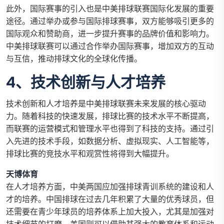
此外，国际赛事的引入也是中美排球联赛国际化发展的重要
途径。通过举办或参与国际排球赛事，双方能够吸引更多的
国际观众和赞助商，进一步提升赛事的品牌价值和影响力。
中美排球联赛可以通过合作举办国际赛事，增加双方的互动
与互信，推动排球文化的全球化传播。
4、技术创新与人才培养
技术创新和人才培养是中美排球联赛未来发展的核心驱动
力。随着科技的快速发展，排球比赛的技术水平不断提高，
而联赛的运营模式和管理水平也得到了科技的支持。通过引
入先进的技术手段，如数据分析、虚拟现实、人工智能等，
排球比赛的竞技水平和观赏性将得到大幅提升。
天博体育
在人才培养方面，中美两国应加强排球青训系统的建设和人
才的培养。中国排球在过去几年积累了大量的优秀球员，但
还需要在青少年球员的培养体系上加大投入，尤其是加强对