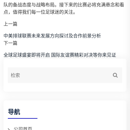
队的备战态度与战略布局。接下来的比赛必将充满悬念和看
点，值得我们每一位足球迷的关注。
上一篇
中美排球联赛未来发展方向探讨及合作前景分析
下一篇
全球足球盛宴即将开启 国际友谊赛精彩对决等你来见证
导航
公司首页