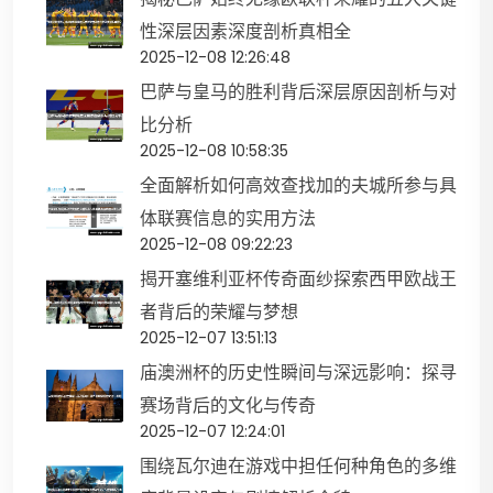
性深层因素深度剖析真相全
2025-12-08 12:26:48
巴萨与皇马的胜利背后深层原因剖析与对
比分析
2025-12-08 10:58:35
全面解析如何高效查找加的夫城所参与具
体联赛信息的实用方法
2025-12-08 09:22:23
揭开塞维利亚杯传奇面纱探索西甲欧战王
者背后的荣耀与梦想
2025-12-07 13:51:13
庙澳洲杯的历史性瞬间与深远影响：探寻
赛场背后的文化与传奇
2025-12-07 12:24:01
围绕瓦尔迪在游戏中担任何种角色的多维