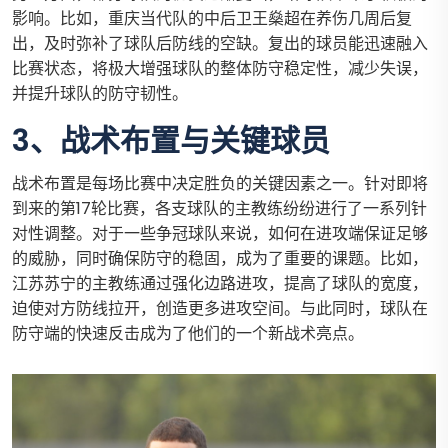
影响。比如，重庆当代队的中后卫王燊超在养伤几周后复
出，及时弥补了球队后防线的空缺。复出的球员能迅速融入
比赛状态，将极大增强球队的整体防守稳定性，减少失误，
并提升球队的防守韧性。
3、战术布置与关键球员
战术布置是每场比赛中决定胜负的关键因素之一。针对即将
到来的第17轮比赛，各支球队的主教练纷纷进行了一系列针
对性调整。对于一些争冠球队来说，如何在进攻端保证足够
的威胁，同时确保防守的稳固，成为了重要的课题。比如，
江苏苏宁的主教练通过强化边路进攻，提高了球队的宽度，
迫使对方防线拉开，创造更多进攻空间。与此同时，球队在
防守端的快速反击成为了他们的一个新战术亮点。