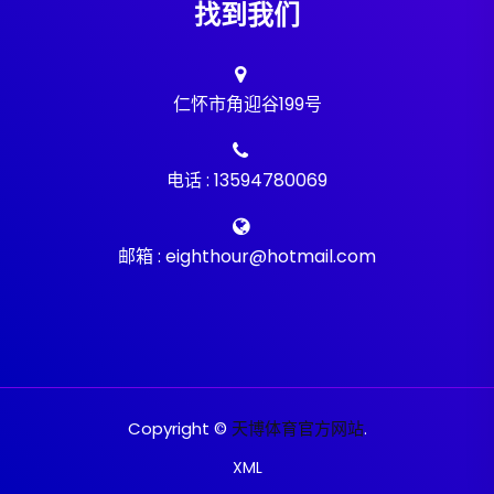
找到我们
仁怀市角迎谷199号
电话 : 13594780069
邮箱 : eighthour@hotmail.com
Copyright ©
天博体育官方网站
.
XML